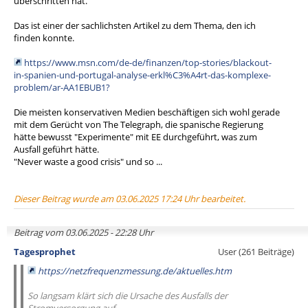
überschritten hat.
Das ist einer der sachlichsten Artikel zu dem Thema, den ich
finden konnte.
https://www.msn.com/de-de/finanzen/top-stories/blackout-
in-spanien-und-portugal-analyse-erkl%C3%A4rt-das-komplexe-
problem/ar-AA1EBUB1?
Die meisten konservativen Medien beschäftigen sich wohl gerade
mit dem Gerücht von The Telegraph, die spanische Regierung
hätte bewusst "Experimente" mit EE durchgeführt, was zum
Ausfall geführt hätte.
"Never waste a good crisis" und so ...
Dieser Beitrag wurde am 03.06.2025 17:24 Uhr bearbeitet.
Beitrag vom 03.06.2025 - 22:28 Uhr
Tagesprophet
User (261 Beiträge)
https://netzfrequenzmessung.de/aktuelles.htm
So langsam klärt sich die Ursache des Ausfalls der