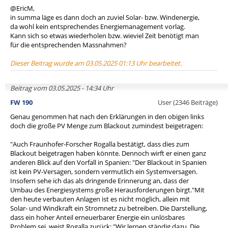
@EricM,
in summa läge es dann doch an zuviel Solar- bzw. Windenergie,
da wohl kein entsprechendes Energiemanagement vorlag.
Kann sich so etwas wiederholen bzw. wieviel Zeit benötigt man
für die entsprechenden Massnahmen?
Dieser Beitrag wurde am 03.05.2025 01:13 Uhr bearbeitet.
Beitrag vom 03.05.2025 - 14:34 Uhr
FW 190
User (2346 Beiträge)
Genau genommen hat nach den Erklärungen in den obigen links
doch die große PV Menge zum Blackout zumindest beigetragen:
"Auch Fraunhofer-Forscher Rogalla bestätigt, dass dies zum
Blackout beigetragen haben könnte. Dennoch wirft er einen ganz
anderen Blick auf den Vorfall in Spanien: "Der Blackout in Spanien
ist kein PV-Versagen, sondern vermutlich ein Systemversagen.
Insofern sehe ich das als dringende Erinnerung an, dass der
Umbau des Energiesystems große Herausforderungen birgt."Mit
den heute verbauten Anlagen ist es nicht möglich, allein mit
Solar- und Windkraft ein Stromnetz zu betreiben. Die Darstellung,
dass ein hoher Anteil erneuerbarer Energie ein unlösbares
Problem sei, weist Rogalla zurück: "Wir lernen ständig dazu. Die