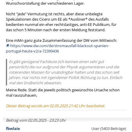
Wunschvorstellung der verschiedenen Lager.
Nicht "jede" Vermutung ist rechts, aber diese unbelegte
Spekulationen des Cicero um EE als *Auslöser* des Ausfalls
bedienten nunmal ein eher rechtslastiges, anti-EE Publikum, für
das schon 5 Minuten nach der ersten Meldung feststand.
Eine mMn ganz gute Zusammenfassung der DW vom Mittwoch:
https://www.dw.com/de/stromausfall-blackout-spanien-
portugal-heute-v2/a-72399436
Es gibt genügend Fachleute (ich kennen einen sehr gut
persönlich) die nur aufgrund der Physik argumentieren und die
rotierenden Massen für unabdingbar halten und das schon seit
Jahren. Hat nichts mit irgendeiner Politik Richtung zu tun. Einfach
mal den Endbericht abwarten.
Meine Rede. Statt die jeweils politisch gewünschte Ursache schon
mal rauszuhauen,
Dieser Beitrag wurde am 02.05.2025 21:42 Uhr bearbeitet.
Beitrag vom 02.05.2025 - 23:23 Uhr
fbwlaie
User (5403 Beiträge)