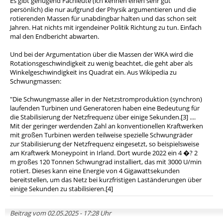
Es gibt genügend Fachleute (ich kennen einen sehr gut
persönlich) die nur aufgrund der Physik argumentieren und die
rotierenden Massen für unabdingbar halten und das schon seit
Jahren. Hat nichts mit irgendeiner Politik Richtung zu tun. Einfach
mal den Endbericht abwarten.
Und bei der Argumentation über die Massen der WKA wird die
Rotationsgeschwindigkeit zu wenig beachtet, die geht aber als
Winkelgeschwindigkeit ins Quadrat ein. Aus Wikipedia zu
Schwungmassen:
"Die Schwungmasse aller in der Netzstromproduktion (synchron)
laufenden Turbinen und Generatoren haben eine Bedeutung für
die Stabilisierung der Netzfrequenz über einige Sekunden.[3] ....
Mit der geringer werdenden Zahl an konventionellen Kraftwerken
mit großen Turbinen werden teilweise spezielle Schwungräder
zur Stabilisierung der Netzfrequenz eingesetzt, so beispielsweise
am Kraftwerk Moneypoint in Irland. Dort wurde 2022 ein 4 �? 2
m großes 120 Tonnen Schwungrad installiert, das mit 3000 U/min
rotiert. Dieses kann eine Energie von 4 Gigawattsekunden
bereitstellen, um das Netz bei kurzfristigen Laständerungen über
einige Sekunden zu stabilisieren.[4]
Beitrag vom 02.05.2025 - 17:28 Uhr