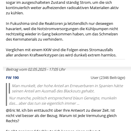
sogar im ausgeschalteten Zustand ständig Strom, um die sich
kontinuierlich weiter aufheizenden radioaktiven Materialien aktiv
zu kühlen.
In Fukushima sind die Reaktoren ja letztendlich nur deswegen
havariert, weil die Notstromversorgungen die Kühlpumpen nicht
rechtzeitig wieder in Gang bekommen haben, um das Schmelzen
des Kernmaterials zu verhindern.
Verglichen mit einem KKW sind die Folgen eines Stromausfalls
aller anderen Kraftwerkstypen (es wird dunkel) extrem harmlos.
Beitrag vom 02.05.2025 - 17:05 Uhr
FW 190
User (2346 Beiträge)
Man munkelt, der hohe Anteil an Erneuerbaren in Spanien hätte
seinen Anteil am Ausmaß des Blackouts gehabt.
Nur manche, politisch entsprechend blaun Geneigte, munkeln
das... aber das tun sie eigentlich immer ...
@Eric M, ich bin enttäuscht über Ihre Antwort zu dieser Zeit. Ist
nicht viel besser als der Bezug. Warum ist jede Vermutung gleich
Rechts?