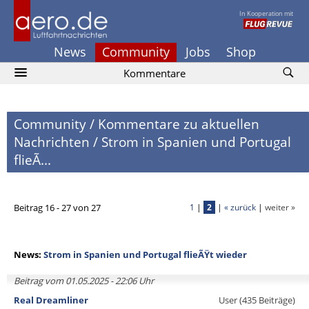
In Kooperation mit
News
Community
Jobs
Shop
Kommentare
Community
/
Kommentare zu aktuellen
Nachrichten
/
Strom in Spanien und Portugal
flieÃ...
Beitrag 16 - 27 von 27
1
|
2
|
« zurück
|
weiter »
News:
Strom in Spanien und Portugal flieÃŸt wieder
Beitrag vom 01.05.2025 - 22:06 Uhr
Real Dreamliner
User (435 Beiträge)