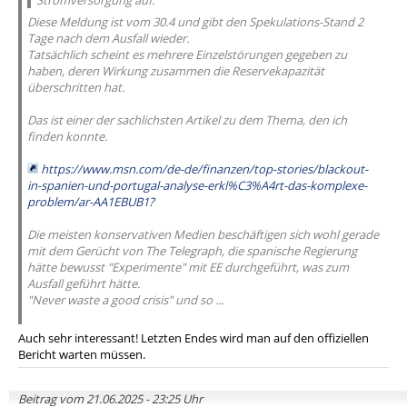
Stromversorgung auf.
Diese Meldung ist vom 30.4 und gibt den Spekulations-Stand 2
Tage nach dem Ausfall wieder.
Tatsächlich scheint es mehrere Einzelstörungen gegeben zu
haben, deren Wirkung zusammen die Reservekapazität
überschritten hat.
Das ist einer der sachlichsten Artikel zu dem Thema, den ich
finden konnte.
https://www.msn.com/de-de/finanzen/top-stories/blackout-
in-spanien-und-portugal-analyse-erkl%C3%A4rt-das-komplexe-
problem/ar-AA1EBUB1?
Die meisten konservativen Medien beschäftigen sich wohl gerade
mit dem Gerücht von The Telegraph, die spanische Regierung
hätte bewusst "Experimente" mit EE durchgeführt, was zum
Ausfall geführt hätte.
"Never waste a good crisis" und so ...
Auch sehr interessant! Letzten Endes wird man auf den offiziellen
Bericht warten müssen.
Beitrag vom 21.06.2025 - 23:25 Uhr