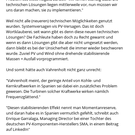
technischen Lösungen liegen mittlerweile vor, nun müssen wir
uns daran machen, sie zu implementieren."
Weil nicht alle (neueren) technischen Möglichkeiten genutzt
wurden. Systemversagen vis PV-Versagen. Das ist doch
Wortklauberei, seit wann gibt es denn diese neuen technischen
Lösungen? Die Fachleute haben doch zu Recht gewarnt und
wenn es dann Lösungen gibt die aber nicht umgesetzt werden,
dann bleibt es bei der Unsicherheit die immer wieder beschworen
wurde. Zuviel PV und Wind ohne drehende stabilisierende
Massen = Ausfall vorprogrammiert.
Und somit hätte auch Vahrenholt nicht ganz unrecht:
"Vahrenholt meint, der geringe Anteil von Kohle- und
Kernkraftwerken in Spanien sei dabei ein zusätzliches Problem
gewesen. Die Turbinen solcher Kraftwerke wirken nämlich
Frequenzglättend."
"Diesen stabilisierenden Effekt nennt man Momentanreserve,
und daran habe es in Spanien vermutlich gefehlt, schreibt auch
Enrique Garralaga, Managing Director bei einer Tochter des
deutschen PV-Komponenten-Herstellers SMA, in einem Beitrag
auf LinkedIn"