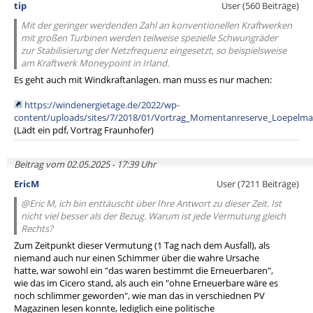
tip
User (560 Beiträge)
Mit der geringer werdenden Zahl an konventionellen Kraftwerken
mit großen Turbinen werden teilweise spezielle Schwungräder
zur Stabilisierung der Netzfrequenz eingesetzt, so beispielsweise
am Kraftwerk Moneypoint in Irland.
Es geht auch mit Windkraftanlagen. man muss es nur machen:
https://windenergietage.de/2022/wp-
content/uploads/sites/7/2018/01/Vortrag_Momentanreserve_Loepelma
(Lädt ein pdf, Vortrag Fraunhofer)
Beitrag vom 02.05.2025 - 17:39 Uhr
EricM
User (7211 Beiträge)
@Eric M, ich bin enttäuscht über Ihre Antwort zu dieser Zeit. Ist
nicht viel besser als der Bezug. Warum ist jede Vermutung gleich
Rechts?
Zum Zeitpunkt dieser Vermutung (1 Tag nach dem Ausfall), als
niemand auch nur einen Schimmer über die wahre Ursache
hatte, war sowohl ein "das waren bestimmt die Erneuerbaren",
wie das im Cicero stand, als auch ein "ohne Erneuerbare wäre es
noch schlimmer geworden", wie man das in verschiednen PV
Magazinen lesen konnte, lediglich eine politische