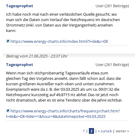
Tagesprophet
User (261 Beiträge)
Ich habe noch mal nach einer verlässlichen Quelle gesucht, wo
man sich die Daten zum Verlauf der Netzfrequenz im deutschen
Stromnetz (inkl. von Daten aus der Vergangenheit) ansehen
kann:
https://www.energy-charts.info/index.html?l=de&c=DE
Beitrag vom 21.06.2025 - 23:37 Uhr
Tagesprophet
User (261 Beiträge)
Wenn man sich stichprobenartig Tagesverläufe etwa zum
gleichen Tag des Vorjahres ansieht, dann fällt schon auf, dass die
kurzen größeren Ausreißer nach oben und unten zunehmen.
Exemplarisch wäre da z. B. der 03.03.2025 als um ca. 09:01:32 die
Netzfrequenz kurzzeitig auf 49,8715 Hz abfiel. Das ist jetzt noch
nicht dramatisch, aber es ist eine Tendenz über die Jahre sichtbar.
https://www.energy-charts.info/charts/frequency/chart.htm?
l=de&c=DE×lider=1&hour=8&datetimepicker=03.03.2025
1
|
2
|
« zurück
|
weiter »