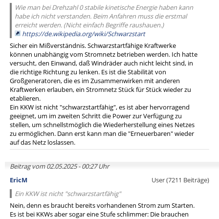
Wie man bei Drehzahl 0 stabile kinetische Energie haben kann
habe ich nicht verstanden. Beim Anfahren muss die erstmal
erreicht werden. (Nicht einfach Begriffe raushauen.)
https://de.wikipedia.org/wiki/Schwarzstart
Sicher ein Mißverständnis. Schwarzstartfähige Kraftwerke
können unabhängig vom Stromnetz betrieben werden. Ich hatte
versucht, den Einwand, daß Windräder auch nicht leicht sind, in
die richtige Richtung zu lenken. Es ist die Stabilität von
Großgeneratoren, die es im Zusammenwirken mit anderen
Kraftwerken erlauben, ein Stromnetz Stück für Stück wieder zu
etablieren.
Ein KKW ist nicht "schwarzstartfähig", es ist aber hervorragend
geeignet, um im zweiten Schritt die Power zur Verfügung zu
stellen, um schnellstmöglich die Wiederherstellung eines Netzes
zu ermöglichen. Dann erst kann man die "Erneuerbaren" wieder
auf das Netz loslassen.
Beitrag vom 02.05.2025 - 00:27 Uhr
EricM
User (7211 Beiträge)
Ein KKW ist nicht "schwarzstartfähig"
Nein, denn es braucht bereits vorhandenen Strom zum Starten.
Es ist bei KKWs aber sogar eine Stufe schlimmer: Die brauchen