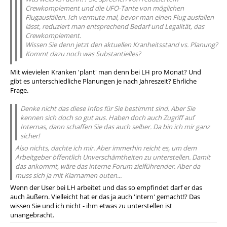
Crewkomplement und die UFO-Tante von möglichen
Flugausfällen. Ich vermute mal, bevor man einen Flug ausfallen
lässt, reduziert man entsprechend Bedarf und Legalität, das
Crewkomplement.
Wissen Sie denn jetzt den aktuellen Kranheitsstand vs. Planung?
Kommt dazu noch was Substantielles?
Mit wievielen Kranken 'plant' man denn bei LH pro Monat? Und
gibt es unterschiedliche Planungen je nach Jahreszeit? Ehrliche
Frage.
Denke nicht das diese Infos für Sie bestimmt sind. Aber Sie
kennen sich doch so gut aus. Haben doch auch Zugriff auf
Internas, dann schaffen Sie das auch selber. Da bin ich mir ganz
sicher!
Also nichts, dachte ich mir. Aber immerhin reicht es, um dem
Arbeitgeber öffentlich Unverschämtheiten zu unterstellen. Damit
das ankommt, wäre das interne Forum zielführender. Aber da
muss sich ja mit Klarnamen outen...
Wenn der User bei LH arbeitet und das so empfindet darf er das
auch äußern. Vielleicht hat er das ja auch 'intern' gemacht!? Das
wissen Sie und ich nicht - ihm etwas zu unterstellen ist
unangebracht.