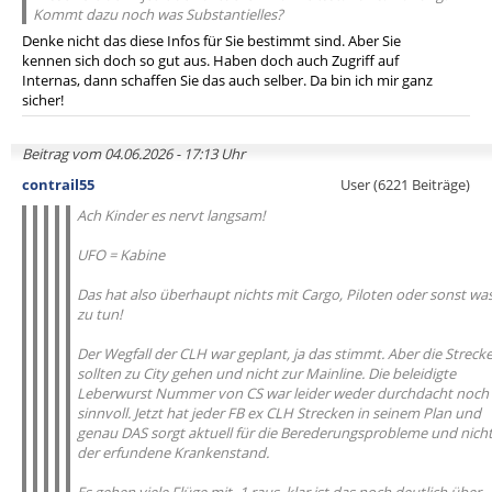
Kommt dazu noch was Substantielles?
Denke nicht das diese Infos für Sie bestimmt sind. Aber Sie
kennen sich doch so gut aus. Haben doch auch Zugriff auf
Internas, dann schaffen Sie das auch selber. Da bin ich mir ganz
sicher!
Beitrag vom 04.06.2026 - 17:13 Uhr
contrail55
User (6221 Beiträge)
Ach Kinder es nervt langsam!
UFO = Kabine
Das hat also überhaupt nichts mit Cargo, Piloten oder sonst wa
zu tun!
Der Wegfall der CLH war geplant, ja das stimmt. Aber die Streck
sollten zu City gehen und nicht zur Mainline. Die beleidigte
Leberwurst Nummer von CS war leider weder durchdacht noch
sinnvoll. Jetzt hat jeder FB ex CLH Strecken in seinem Plan und
genau DAS sorgt aktuell für die Berederungsprobleme und nich
der erfundene Krankenstand.