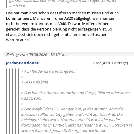
genäht. Dass das keiner im Management laut sagen kann, ist
auch klar
Das hat man aber schon des Öfteren machen müssen und auch
kommuniziert. Mal waren früher A320 stillgelegt, weil man sie
nicht bereedern konnte, mal A340. Da wurde offen drüber
geredet, dass die Personalplanung nicht aufgegangen ist. So
etwas lässt sich doch nicht geheimhalten und vertuschen.
Warum auch?
Beitrag vom 05.06.2026 - 10:10 Uhr
JordanPensionär
User (4370 Beiträge)
> Ach Kinder es nervt langsam!
>
> UFO = Kabine
>
> Das hat also überhaupt nichts mit Cargo, Piloten oder sonst
was zu tun!
>
> Der Wegfall der CLH war geplant, ja das stimmt. Aber die
Strecken sollten zu City gehen und nicht zur Mainline. Die
beleidigte Leberwurst Nummer von CS war leider weder
durchdacht noch sinnvoll. Jetzt hat jeder FB ex CLH Strecken in
seinem Plan und genau DAS sorgt aktuell für die