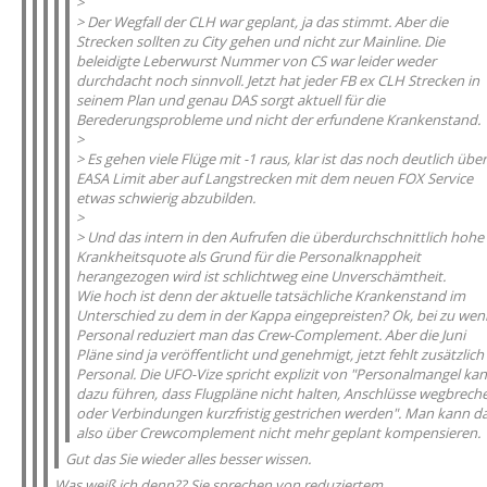
>
> Der Wegfall der CLH war geplant, ja das stimmt. Aber die
Strecken sollten zu City gehen und nicht zur Mainline. Die
beleidigte Leberwurst Nummer von CS war leider weder
durchdacht noch sinnvoll. Jetzt hat jeder FB ex CLH Strecken in
seinem Plan und genau DAS sorgt aktuell für die
Berederungsprobleme und nicht der erfundene Krankenstand.
>
> Es gehen viele Flüge mit -1 raus, klar ist das noch deutlich über
EASA Limit aber auf Langstrecken mit dem neuen FOX Service
etwas schwierig abzubilden.
>
> Und das intern in den Aufrufen die überdurchschnittlich hohe
Krankheitsquote als Grund für die Personalknappheit
herangezogen wird ist schlichtweg eine Unverschämtheit.
Wie hoch ist denn der aktuelle tatsächliche Krankenstand im
Unterschied zu dem in der Kappa eingepreisten? Ok, bei zu wen
Personal reduziert man das Crew-Complement. Aber die Juni
Pläne sind ja veröffentlicht und genehmigt, jetzt fehlt zusätzlich
Personal. Die UFO-Vize spricht explizit von "Personalmangel ka
dazu führen, dass Flugpläne nicht halten, Anschlüsse wegbrech
oder Verbindungen kurzfristig gestrichen werden". Man kann d
also über Crewcomplement nicht mehr geplant kompensieren.
Gut das Sie wieder alles besser wissen.
Was weiß ich denn?? Sie sprechen von reduziertem