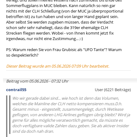
verlegt und sollen meines Wissens nach zumindest bis Ende des
Sommerflugplans in MUC bleiben. Kann natürlich so rein gar
nichts mit der CLH Schließung (von der MUC ja überproportional
betroffen ist) zu tun haben und von langer Hand geplant sein.
Aber selbst Sie werden zugeben müssen, dass der Verdacht
schon sehr sehr naheliegt, dass die 319er ehemalige CLH
Strecken fliegen werden. Wobei - von Ihnen kommt jetzt fix
irgendwas, nur nicht eine Zustimmung... ;-)
PS: Warum reden Sie von Frau Grubisic als "UFO Tante"? Warum
so despektierlich?
Dieser Beitrag wurde am 05.06.2026 07:09 Uhr bearbeitet.
Beitrag vom 05.06.2026 - 07:32 Uhr
contrail55
User (6221 Beiträge)
Wo wir gerade dabei sind... wie hoch ist denn das Volumen,
welches die Mainline der CLH netto kompensieren muss.D.h.
Gesamt minus - eingestellt, zusammengelegt, durch Wetlease
geflogen, von anderen LHG Airlines geflogen übrig bleibt? Wird ja
gerne für alles mögliche veratwortlich gemacht, da müsste es
doch verfügbare valide Zahlen dazu geben. Sie als aktiver Insider
sind da doch nah dran.