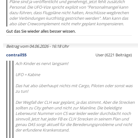
Pläne sind ja veröffentlicht und genehmigt, jetzt fehlt zusätzlich
Personal. Die UFO-Vize spricht explizit von "Personalmangel kann
dazu führen, dass Flugpläne nicht halten, Anschlüsse wegbrechen
oder Verbindungen kurzfristig gestrichen werden". Man kann das
also über Crewcomplement nicht mehr geplant kompensieren.
Gut das Sie wieder alles besser wissen.
Beitrag vom 04.06.2026 - 16:18 Uhr
contrail55
User (6221 Beiträge)
Ach Kinder es nervt langsam!
UFO = Kabine
Das hat also überhaupt nichts mit Cargo, Piloten oder sonst was
zu tun!
Der Wegfall der CLH war geplant, ja das stimmt. Aber die Strecken
sollten zu City gehen und nicht zur Mainline. Die beleidigte
Leberwurst Nummer von CS war leider weder durchdacht noch
sinnvoll. Jetzt hat jeder FB ex CLH Strecken in seinem Plan und
genau DAS sorgt aktuell für die Berederungsprobleme und nicht
der erfundene Krankenstand.