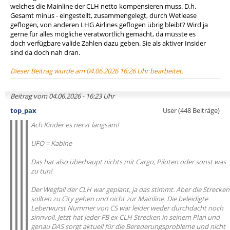
welches die Mainline der CLH netto kompensieren muss. D.h.
Gesamt minus - eingestellt, zusammengelegt, durch Wetlease
geflogen, von anderen LHG Airlines geflogen übrig bleibt? Wird ja
gerne für alles mögliche veratwortlich gemacht, da müsste es
doch verfügbare valide Zahlen dazu geben. Sie als aktiver Insider
sind da doch nah dran.
Dieser Beitrag wurde am 04.06.2026 16:26 Uhr bearbeitet.
Beitrag vom 04.06.2026 - 16:23 Uhr
top_pax
User (448 Beiträge)
Ach Kinder es nervt langsam!
UFO = Kabine
Das hat also überhaupt nichts mit Cargo, Piloten oder sonst was
zu tun!
Der Wegfall der CLH war geplant, ja das stimmt. Aber die Strecken
sollten zu City gehen und nicht zur Mainline. Die beleidigte
Leberwurst Nummer von CS war leider weder durchdacht noch
sinnvoll. Jetzt hat jeder FB ex CLH Strecken in seinem Plan und
genau DAS sorgt aktuell für die Berederungsprobleme und nicht