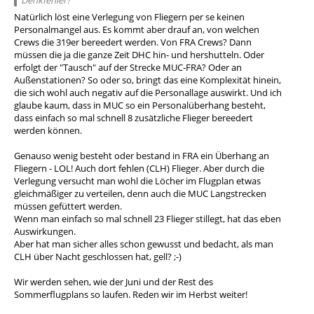
Denkfehler?
Natürlich löst eine Verlegung von Fliegern per se keinen
Personalmangel aus. Es kommt aber drauf an, von welchen
Crews die 319er bereedert werden. Von FRA Crews? Dann
müssen die ja die ganze Zeit DHC hin- und hershutteln. Oder
erfolgt der "Tausch" auf der Strecke MUC-FRA? Oder an
Außenstationen? So oder so, bringt das eine Komplexität hinein,
die sich wohl auch negativ auf die Personallage auswirkt. Und ich
glaube kaum, dass in MUC so ein Personalüberhang besteht,
dass einfach so mal schnell 8 zusätzliche Flieger bereedert
werden können.
Genauso wenig besteht oder bestand in FRA ein Überhang an
Fliegern - LOL! Auch dort fehlen (CLH) Flieger. Aber durch die
Verlegung versucht man wohl die Löcher im Flugplan etwas
gleichmäßiger zu verteilen, denn auch die MUC Langstrecken
müssen gefüttert werden.
Wenn man einfach so mal schnell 23 Flieger stillegt, hat das eben
Auswirkungen.
Aber hat man sicher alles schon gewusst und bedacht, als man
CLH über Nacht geschlossen hat, gell? ;-)
Wir werden sehen, wie der Juni und der Rest des
Sommerflugplans so laufen. Reden wir im Herbst weiter!