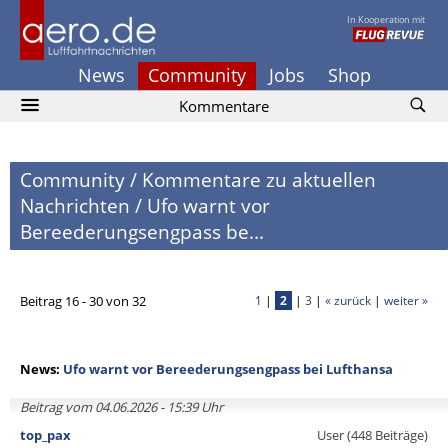
In Kooperation mit
News
Community
Jobs
Shop
Kommentare
Community
/
Kommentare zu aktuellen
Nachrichten
/
Ufo warnt vor
Bereederungsengpass be...
Beitrag 16 - 30 von 32
1
|
2
|
3
|
« zurück
|
weiter »
News:
Ufo warnt vor Bereederungsengpass bei Lufthansa
Beitrag vom 04.06.2026 - 15:39 Uhr
top_pax
User (448 Beiträge)