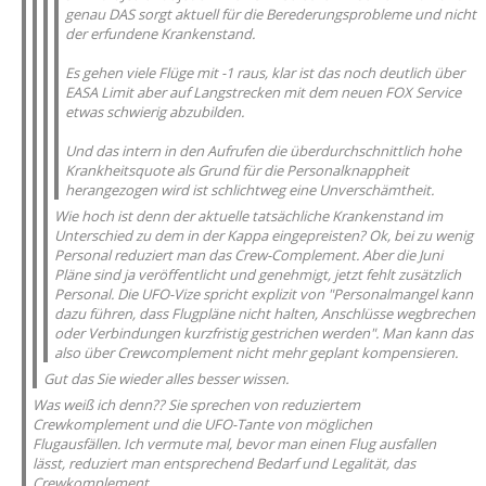
genau DAS sorgt aktuell für die Berederungsprobleme und nicht
der erfundene Krankenstand.
Es gehen viele Flüge mit -1 raus, klar ist das noch deutlich über
EASA Limit aber auf Langstrecken mit dem neuen FOX Service
etwas schwierig abzubilden.
Und das intern in den Aufrufen die überdurchschnittlich hohe
Krankheitsquote als Grund für die Personalknappheit
herangezogen wird ist schlichtweg eine Unverschämtheit.
Wie hoch ist denn der aktuelle tatsächliche Krankenstand im
Unterschied zu dem in der Kappa eingepreisten? Ok, bei zu wenig
Personal reduziert man das Crew-Complement. Aber die Juni
Pläne sind ja veröffentlicht und genehmigt, jetzt fehlt zusätzlich
Personal. Die UFO-Vize spricht explizit von "Personalmangel kann
dazu führen, dass Flugpläne nicht halten, Anschlüsse wegbrechen
oder Verbindungen kurzfristig gestrichen werden". Man kann das
also über Crewcomplement nicht mehr geplant kompensieren.
Gut das Sie wieder alles besser wissen.
Was weiß ich denn?? Sie sprechen von reduziertem
Crewkomplement und die UFO-Tante von möglichen
Flugausfällen. Ich vermute mal, bevor man einen Flug ausfallen
lässt, reduziert man entsprechend Bedarf und Legalität, das
Crewkomplement.