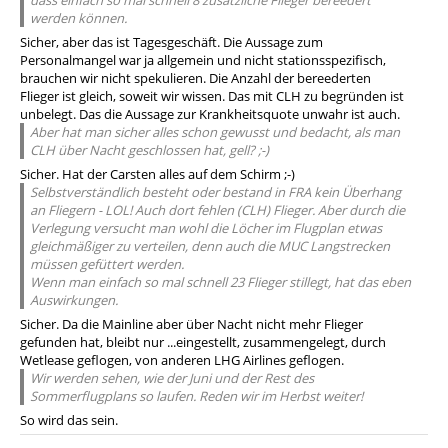
dass einfach so mal schnell 8 zusätzliche Flieger bereedert
werden können.
Sicher, aber das ist Tagesgeschäft. Die Aussage zum
Personalmangel war ja allgemein und nicht stationsspezifisch,
brauchen wir nicht spekulieren. Die Anzahl der bereederten
Flieger ist gleich, soweit wir wissen. Das mit CLH zu begründen ist
unbelegt. Das die Aussage zur Krankheitsquote unwahr ist auch.
Aber hat man sicher alles schon gewusst und bedacht, als man
CLH über Nacht geschlossen hat, gell? ;-)
Sicher. Hat der Carsten alles auf dem Schirm ;-)
Selbstverständlich besteht oder bestand in FRA kein Überhang
an Fliegern - LOL! Auch dort fehlen (CLH) Flieger. Aber durch die
Verlegung versucht man wohl die Löcher im Flugplan etwas
gleichmäßiger zu verteilen, denn auch die MUC Langstrecken
müssen gefüttert werden.
Wenn man einfach so mal schnell 23 Flieger stillegt, hat das eben
Auswirkungen.
Sicher. Da die Mainline aber über Nacht nicht mehr Flieger
gefunden hat, bleibt nur ...eingestellt, zusammengelegt, durch
Wetlease geflogen, von anderen LHG Airlines geflogen.
Wir werden sehen, wie der Juni und der Rest des
Sommerflugplans so laufen. Reden wir im Herbst weiter!
So wird das sein.