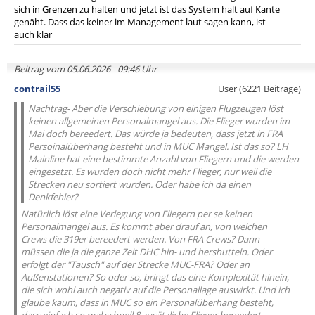
sich in Grenzen zu halten und jetzt ist das System halt auf Kante
genäht. Dass das keiner im Management laut sagen kann, ist
auch klar
Beitrag vom 05.06.2026 - 09:46 Uhr
contrail55
User (6221 Beiträge)
Nachtrag- Aber die Verschiebung von einigen Flugzeugen löst
keinen allgemeinen Personalmangel aus. Die Flieger wurden im
Mai doch bereedert. Das würde ja bedeuten, dass jetzt in FRA
Persoinalüberhang besteht und in MUC Mangel. Ist das so? LH
Mainline hat eine bestimmte Anzahl von Fliegern und die werden
eingesetzt. Es wurden doch nicht mehr Flieger, nur weil die
Strecken neu sortiert wurden. Oder habe ich da einen
Denkfehler?
Natürlich löst eine Verlegung von Fliegern per se keinen
Personalmangel aus. Es kommt aber drauf an, von welchen
Crews die 319er bereedert werden. Von FRA Crews? Dann
müssen die ja die ganze Zeit DHC hin- und hershutteln. Oder
erfolgt der "Tausch" auf der Strecke MUC-FRA? Oder an
Außenstationen? So oder so, bringt das eine Komplexität hinein,
die sich wohl auch negativ auf die Personallage auswirkt. Und ich
glaube kaum, dass in MUC so ein Personalüberhang besteht,