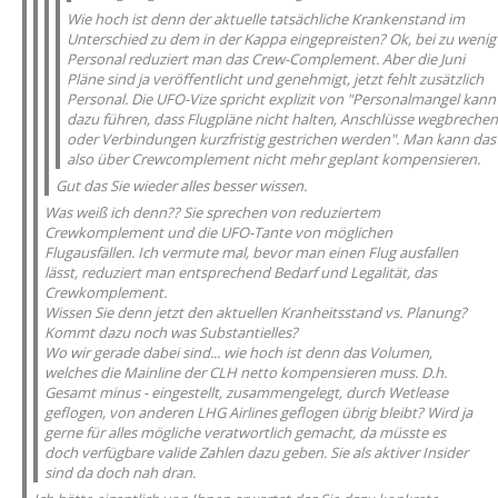
Wie hoch ist denn der aktuelle tatsächliche Krankenstand im
Unterschied zu dem in der Kappa eingepreisten? Ok, bei zu wenig
Personal reduziert man das Crew-Complement. Aber die Juni
Pläne sind ja veröffentlicht und genehmigt, jetzt fehlt zusätzlich
Personal. Die UFO-Vize spricht explizit von "Personalmangel kann
dazu führen, dass Flugpläne nicht halten, Anschlüsse wegbrechen
oder Verbindungen kurzfristig gestrichen werden". Man kann das
also über Crewcomplement nicht mehr geplant kompensieren.
Gut das Sie wieder alles besser wissen.
Was weiß ich denn?? Sie sprechen von reduziertem
Crewkomplement und die UFO-Tante von möglichen
Flugausfällen. Ich vermute mal, bevor man einen Flug ausfallen
lässt, reduziert man entsprechend Bedarf und Legalität, das
Crewkomplement.
Wissen Sie denn jetzt den aktuellen Kranheitsstand vs. Planung?
Kommt dazu noch was Substantielles?
Wo wir gerade dabei sind... wie hoch ist denn das Volumen,
welches die Mainline der CLH netto kompensieren muss. D.h.
Gesamt minus - eingestellt, zusammengelegt, durch Wetlease
geflogen, von anderen LHG Airlines geflogen übrig bleibt? Wird ja
gerne für alles mögliche veratwortlich gemacht, da müsste es
doch verfügbare valide Zahlen dazu geben. Sie als aktiver Insider
sind da doch nah dran.