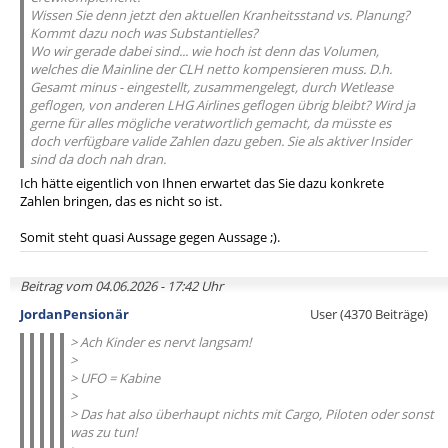
Wissen Sie denn jetzt den aktuellen Kranheitsstand vs. Planung?
Kommt dazu noch was Substantielles?
Wo wir gerade dabei sind... wie hoch ist denn das Volumen,
welches die Mainline der CLH netto kompensieren muss. D.h.
Gesamt minus - eingestellt, zusammengelegt, durch Wetlease
geflogen, von anderen LHG Airlines geflogen übrig bleibt? Wird ja
gerne für alles mögliche veratwortlich gemacht, da müsste es
doch verfügbare valide Zahlen dazu geben. Sie als aktiver Insider
sind da doch nah dran.
Ich hätte eigentlich von Ihnen erwartet das Sie dazu konkrete
Zahlen bringen, das es nicht so ist.
Somit steht quasi Aussage gegen Aussage ;).
Beitrag vom 04.06.2026 - 17:42 Uhr
JordanPensionär
User (4370 Beiträge)
> Ach Kinder es nervt langsam!
>
> UFO = Kabine
>
> Das hat also überhaupt nichts mit Cargo, Piloten oder sonst
was zu tun!