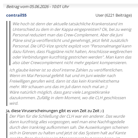
Beitrag vom 05.06.2026 - 10:01 Uhr
contrail55
User (6221 Beiträge)
Wie hoch ist denn der aktuelle tatsächliche Krankenstand im
Unterschied zu dem in der Kappa eingepreisten? Ok, bei zu wenig
Personal reduziert man das Crew-Complement. Aber die Juni
Pläne sind ja veröffentlicht und genehmigt, jetzt fehlt zusätzlich
Personal. Die UFO-Vize spricht explizit von "Personalmangel kann
dazu führen, dass Flugpläne nicht halten, Anschlüsse wegbrechen
oder Verbindungen kurzfristig gestrichen werden". Man kann das
also über Crewcomplement nicht mehr geplant kompensieren.
Ich glaube keiner ist so doof interne Zahlen zu veröffentlichen.
Wenn im Mai Personal gefehlt hat und im Juni wieder nach
Freiwilligen gerufen wird, dann ist das kein Krankheitsthema
mehr. Wir schauen uns das im Juli dann noch mal an ;)
Wäre natürlich möglich, dass ganz viele Langzeitkranke
dazukommen. Zufällig in dem Moment, wo die CLH geschlossen
wird.
Ja, diese Viruserscheinungen gibt es von Zeit zu Zeit ;-)
Der Plan für die Schließung der CLH war ein anderer. Das wurde
dann kurzfristig alles vorgezogen, weil man eine Nachfragedelle
durch den Irankrieg aufkommen sah. Die Auswirkungen scheinen
sich in Grenzen zu halten und jetzt ist das System halt auf Kante