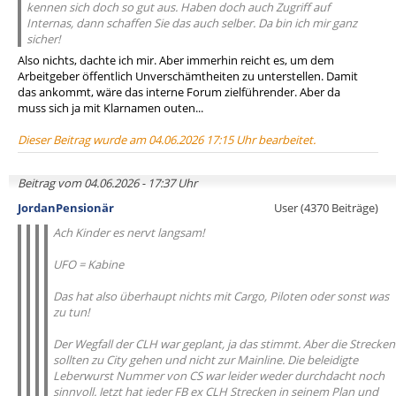
kennen sich doch so gut aus. Haben doch auch Zugriff auf
Internas, dann schaffen Sie das auch selber. Da bin ich mir ganz
sicher!
Also nichts, dachte ich mir. Aber immerhin reicht es, um dem
Arbeitgeber öffentlich Unverschämtheiten zu unterstellen. Damit
das ankommt, wäre das interne Forum zielführender. Aber da
muss sich ja mit Klarnamen outen...
Dieser Beitrag wurde am 04.06.2026 17:15 Uhr bearbeitet.
Beitrag vom 04.06.2026 - 17:37 Uhr
JordanPensionär
User (4370 Beiträge)
Ach Kinder es nervt langsam!
UFO = Kabine
Das hat also überhaupt nichts mit Cargo, Piloten oder sonst was
zu tun!
Der Wegfall der CLH war geplant, ja das stimmt. Aber die Strecken
sollten zu City gehen und nicht zur Mainline. Die beleidigte
Leberwurst Nummer von CS war leider weder durchdacht noch
sinnvoll. Jetzt hat jeder FB ex CLH Strecken in seinem Plan und