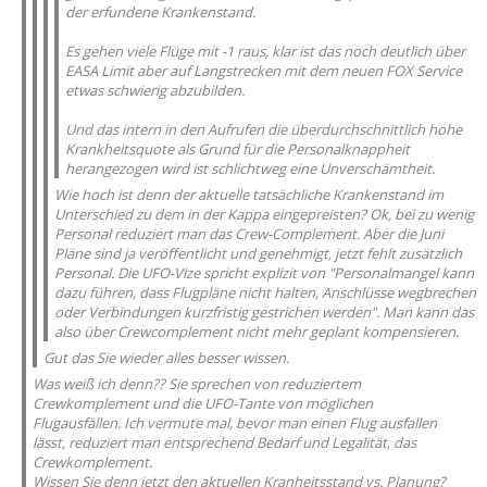
der erfundene Krankenstand.
Es gehen viele Flüge mit -1 raus, klar ist das noch deutlich über
EASA Limit aber auf Langstrecken mit dem neuen FOX Service
etwas schwierig abzubilden.
Und das intern in den Aufrufen die überdurchschnittlich hohe
Krankheitsquote als Grund für die Personalknappheit
herangezogen wird ist schlichtweg eine Unverschämtheit.
Wie hoch ist denn der aktuelle tatsächliche Krankenstand im
Unterschied zu dem in der Kappa eingepreisten? Ok, bei zu wenig
Personal reduziert man das Crew-Complement. Aber die Juni
Pläne sind ja veröffentlicht und genehmigt, jetzt fehlt zusätzlich
Personal. Die UFO-Vize spricht explizit von "Personalmangel kann
dazu führen, dass Flugpläne nicht halten, Anschlüsse wegbrechen
oder Verbindungen kurzfristig gestrichen werden". Man kann das
also über Crewcomplement nicht mehr geplant kompensieren.
Gut das Sie wieder alles besser wissen.
Was weiß ich denn?? Sie sprechen von reduziertem
Crewkomplement und die UFO-Tante von möglichen
Flugausfällen. Ich vermute mal, bevor man einen Flug ausfallen
lässt, reduziert man entsprechend Bedarf und Legalität, das
Crewkomplement.
Wissen Sie denn jetzt den aktuellen Kranheitsstand vs. Planung?