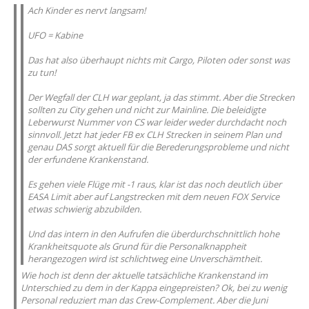
Ach Kinder es nervt langsam!
UFO = Kabine
Das hat also überhaupt nichts mit Cargo, Piloten oder sonst was
zu tun!
Der Wegfall der CLH war geplant, ja das stimmt. Aber die Strecken
sollten zu City gehen und nicht zur Mainline. Die beleidigte
Leberwurst Nummer von CS war leider weder durchdacht noch
sinnvoll. Jetzt hat jeder FB ex CLH Strecken in seinem Plan und
genau DAS sorgt aktuell für die Berederungsprobleme und nicht
der erfundene Krankenstand.
Es gehen viele Flüge mit -1 raus, klar ist das noch deutlich über
EASA Limit aber auf Langstrecken mit dem neuen FOX Service
etwas schwierig abzubilden.
Und das intern in den Aufrufen die überdurchschnittlich hohe
Krankheitsquote als Grund für die Personalknappheit
herangezogen wird ist schlichtweg eine Unverschämtheit.
Wie hoch ist denn der aktuelle tatsächliche Krankenstand im
Unterschied zu dem in der Kappa eingepreisten? Ok, bei zu wenig
Personal reduziert man das Crew-Complement. Aber die Juni