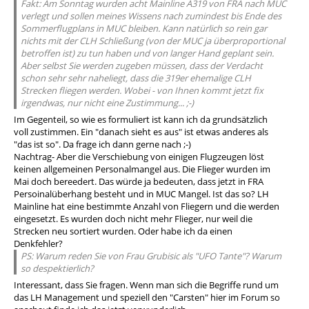
Fakt: Am Sonntag wurden acht Mainline A319 von FRA nach MUC
verlegt und sollen meines Wissens nach zumindest bis Ende des
Sommerflugplans in MUC bleiben. Kann natürlich so rein gar
nichts mit der CLH Schließung (von der MUC ja überproportional
betroffen ist) zu tun haben und von langer Hand geplant sein.
Aber selbst Sie werden zugeben müssen, dass der Verdacht
schon sehr sehr naheliegt, dass die 319er ehemalige CLH
Strecken fliegen werden. Wobei - von Ihnen kommt jetzt fix
irgendwas, nur nicht eine Zustimmung... ;-)
Im Gegenteil, so wie es formuliert ist kann ich da grundsätzlich
voll zustimmen. Ein "danach sieht es aus" ist etwas anderes als
"das ist so". Da frage ich dann gerne nach ;-)
Nachtrag- Aber die Verschiebung von einigen Flugzeugen löst
keinen allgemeinen Personalmangel aus. Die Flieger wurden im
Mai doch bereedert. Das würde ja bedeuten, dass jetzt in FRA
Persoinalüberhang besteht und in MUC Mangel. Ist das so? LH
Mainline hat eine bestimmte Anzahl von Fliegern und die werden
eingesetzt. Es wurden doch nicht mehr Flieger, nur weil die
Strecken neu sortiert wurden. Oder habe ich da einen
Denkfehler?
PS: Warum reden Sie von Frau Grubisic als "UFO Tante"? Warum
so despektierlich?
Interessant, dass Sie fragen. Wenn man sich die Begriffe rund um
das LH Management und speziell den "Carsten" hier im Forum so