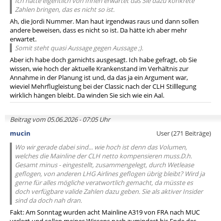
Ich hätte eigentlich von Ihnen erwartet das Sie dazu konkrete
Zahlen bringen, das es nicht so ist.
Ah, die Jordi Nummer. Man haut irgendwas raus und dann sollen
andere beweisen, dass es nicht so ist. Da hätte ich aber mehr
erwartet.
Somit steht quasi Aussage gegen Aussage ;).
Aber ich habe doch garnichts ausgesagt. Ich habe gefragt, ob Sie
wissen, wie hoch der aktuelle Krankenstand im Verhältnis zur
Annahme in der Planung ist und, da das ja ein Argument war,
wieviel Mehrflugleistung bei der Classic nach der CLH Stilllegung
wirklich hängen bleibt. Da winden Sie sich wie ein Aal.
Beitrag vom 05.06.2026 - 07:05 Uhr
mucin
User (271 Beiträge)
Wo wir gerade dabei sind... wie hoch ist denn das Volumen,
welches die Mainline der CLH netto kompensieren muss.D.h.
Gesamt minus - eingestellt, zusammengelegt, durch Wetlease
geflogen, von anderen LHG Airlines geflogen übrig bleibt? Wird ja
gerne für alles mögliche veratwortlich gemacht, da müsste es
doch verfügbare valide Zahlen dazu geben. Sie als aktiver Insider
sind da doch nah dran.
Fakt: Am Sonntag wurden acht Mainline A319 von FRA nach MUC