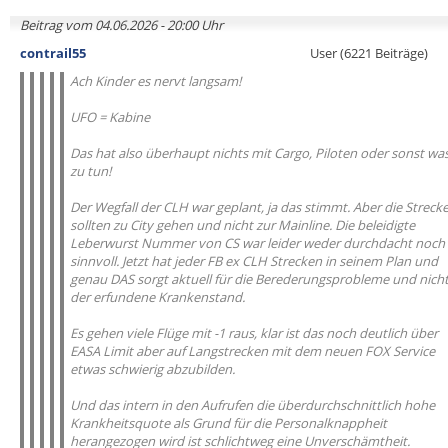
Beitrag vom 04.06.2026 - 20:00 Uhr
contrail55
User (6221 Beiträge)
Ach Kinder es nervt langsam!
UFO = Kabine
Das hat also überhaupt nichts mit Cargo, Piloten oder sonst wa
zu tun!
Der Wegfall der CLH war geplant, ja das stimmt. Aber die Streck
sollten zu City gehen und nicht zur Mainline. Die beleidigte
Leberwurst Nummer von CS war leider weder durchdacht noch
sinnvoll. Jetzt hat jeder FB ex CLH Strecken in seinem Plan und
genau DAS sorgt aktuell für die Berederungsprobleme und nich
der erfundene Krankenstand.
Es gehen viele Flüge mit -1 raus, klar ist das noch deutlich über
EASA Limit aber auf Langstrecken mit dem neuen FOX Service
etwas schwierig abzubilden.
Und das intern in den Aufrufen die überdurchschnittlich hohe
Krankheitsquote als Grund für die Personalknappheit
herangezogen wird ist schlichtweg eine Unverschämtheit.