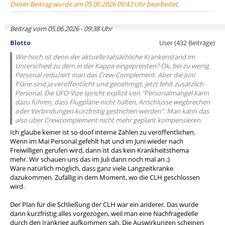
Dieser Beitrag wurde am 05.06.2026 09:43 Uhr bearbeitet.
Beitrag vom 05.06.2026 - 09:38 Uhr
Blotto
User (432 Beiträge)
Wie hoch ist denn der aktuelle tatsächliche Krankenstand im
Unterschied zu dem in der Kappa eingepreisten? Ok, bei zu wenig
Personal reduziert man das Crew-Complement. Aber die Juni
Pläne sind ja veröffentlicht und genehmigt, jetzt fehlt zusätzlich
Personal. Die UFO-Vize spricht explizit von "Personalmangel kann
dazu führen, dass Flugpläne nicht halten, Anschlüsse wegbrechen
oder Verbindungen kurzfristig gestrichen werden". Man kann das
also über Crewcomplement nicht mehr geplant kompensieren.
Ich glaube keiner ist so doof interne Zahlen zu veröffentlichen.
Wenn im Mai Personal gefehlt hat und im Juni wieder nach
Freiwilligen gerufen wird, dann ist das kein Krankheitsthema
mehr. Wir schauen uns das im Juli dann noch mal an ;)
Wäre natürlich möglich, dass ganz viele Langzeitkranke
dazukommen. Zufällig in dem Moment, wo die CLH geschlossen
wird.
Der Plan für die Schließung der CLH war ein anderer. Das wurde
dann kurzfristig alles vorgezogen, weil man eine Nachfragedelle
durch den Irankrieg aufkommen sah. Die Auswirkungen scheinen