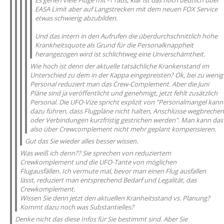
Es gehen viele Flüge mit -1 raus, klar ist das noch deutlich über
EASA Limit aber auf Langstrecken mit dem neuen FOX Service
etwas schwierig abzubilden.
Und das intern in den Aufrufen die überdurchschnittlich hohe
Krankheitsquote als Grund für die Personalknappheit
herangezogen wird ist schlichtweg eine Unverschämtheit.
Wie hoch ist denn der aktuelle tatsächliche Krankenstand im
Unterschied zu dem in der Kappa eingepreisten? Ok, bei zu wenig
Personal reduziert man das Crew-Complement. Aber die Juni
Pläne sind ja veröffentlicht und genehmigt, jetzt fehlt zusätzlich
Personal. Die UFO-Vize spricht explizit von "Personalmangel kann
dazu führen, dass Flugpläne nicht halten, Anschlüsse wegbrechen
oder Verbindungen kurzfristig gestrichen werden". Man kann das
also über Crewcomplement nicht mehr geplant kompensieren.
Gut das Sie wieder alles besser wissen.
Was weiß ich denn?? Sie sprechen von reduziertem
Crewkomplement und die UFO-Tante von möglichen
Flugausfällen. Ich vermute mal, bevor man einen Flug ausfallen
lässt, reduziert man entsprechend Bedarf und Legalität, das
Crewkomplement.
Wissen Sie denn jetzt den aktuellen Kranheitsstand vs. Planung?
Kommt dazu noch was Substantielles?
Denke nicht das diese Infos für Sie bestimmt sind. Aber Sie