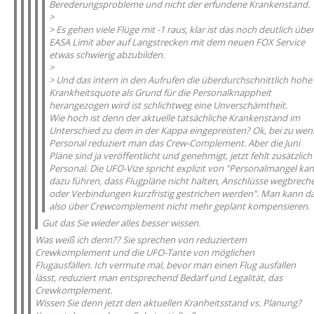
Berederungsprobleme und nicht der erfundene Krankenstand.
>
> Es gehen viele Flüge mit -1 raus, klar ist das noch deutlich über
EASA Limit aber auf Langstrecken mit dem neuen FOX Service
etwas schwierig abzubilden.
>
> Und das intern in den Aufrufen die überdurchschnittlich hohe
Krankheitsquote als Grund für die Personalknappheit
herangezogen wird ist schlichtweg eine Unverschämtheit.
Wie hoch ist denn der aktuelle tatsächliche Krankenstand im
Unterschied zu dem in der Kappa eingepreisten? Ok, bei zu wen
Personal reduziert man das Crew-Complement. Aber die Juni
Pläne sind ja veröffentlicht und genehmigt, jetzt fehlt zusätzlich
Personal. Die UFO-Vize spricht explizit von "Personalmangel ka
dazu führen, dass Flugpläne nicht halten, Anschlüsse wegbrech
oder Verbindungen kurzfristig gestrichen werden". Man kann d
also über Crewcomplement nicht mehr geplant kompensieren.
Gut das Sie wieder alles besser wissen.
Was weiß ich denn?? Sie sprechen von reduziertem
Crewkomplement und die UFO-Tante von möglichen
Flugausfällen. Ich vermute mal, bevor man einen Flug ausfallen
lässt, reduziert man entsprechend Bedarf und Legalität, das
Crewkomplement.
Wissen Sie denn jetzt den aktuellen Kranheitsstand vs. Planung?