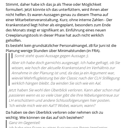
Stimmt, daher habe ich das ja als These oder Möglichkeit
formuliert. Jetzt könnte ich das unterfüttern, wird ihnen aber
nicht helfen. Es waren Aussagen genau zu diesem Thema auf
einer Mitarbeiterveranstaltung. Kurz, ohne interne Zahlen - Der
Krankenstand liegt höher als eingeplant, besonders zum Ende
des Monats steigt er signifikant an. Einführung eines neuen
Crewplanungstools in dieser Phase hat auch nicht wirklich
geholfen.
Es besteht kein grundsätzlicher Personalmangel, zB für Juni ist die
Planung wenige Stunden über Minimalstunden (in FRA).
Somit steht quasi Aussage gegen Aussage ;).
Aber ich habe doch garnichts ausgesagt. Ich habe gefragt, ob Sie
wissen, wie hoch der aktuelle Krankenstand im Verhältnis zur
Annahme in der Planung ist und, da das ja ein Argument war,
wieviel Mehrflugleistung bei der Classic nach der CLH Stilllegung
wirklich hängen bleibt. Da winden Sie sich wie ein Aal.
Jetzt haben Sie wohl den Überblick verloren. Kann aber schon mal
passieren wenn es so viele User gibt die Ihre Nibelungentreue zur
LH erschüttern und andere Schlussfolgerungen hier posten.
'Ich winde mich wie ein Aal'!? Wobei, warum, wann?
Da haben sie den Überblick verloren oder nehmen sich zu
wichtig. Wie können sie das auf sich beziehen?
Ganz im Gegenteil:
ich habe eine Frage zu einer Aussage von Ihnen (geplanter