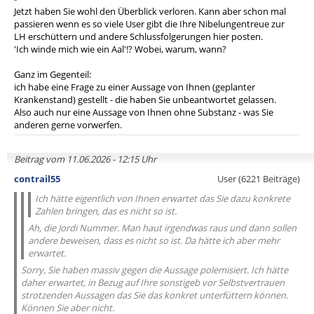
Jetzt haben Sie wohl den Überblick verloren. Kann aber schon mal
passieren wenn es so viele User gibt die Ihre Nibelungentreue zur
LH erschüttern und andere Schlussfolgerungen hier posten.
'Ich winde mich wie ein Aal'!? Wobei, warum, wann?
Ganz im Gegenteil:
ich habe eine Frage zu einer Aussage von Ihnen (geplanter
Krankenstand) gestellt - die haben Sie unbeantwortet gelassen.
Also auch nur eine Aussage von Ihnen ohne Substanz - was Sie
anderen gerne vorwerfen.
Beitrag vom 11.06.2026 - 12:15 Uhr
contrail55
User (6221 Beiträge)
Ich hätte eigentlich von Ihnen erwartet das Sie dazu konkrete
Zahlen bringen, das es nicht so ist.
Ah, die Jordi Nummer. Man haut irgendwas raus und dann sollen
andere beweisen, dass es nicht so ist. Da hätte ich aber mehr
erwartet.
Sorry, Sie haben massiv gegen die Aussage polemisiert. Ich hätte
daher erwartet, in Bezug auf Ihre sonstigeb vor Selbstvertrauen
strotzenden Aussagen das Sie das konkret unterfüttern können.
Können Sie aber nicht.