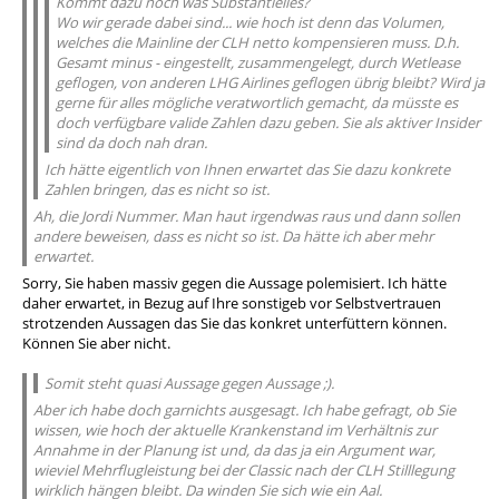
Kommt dazu noch was Substantielles?
Wo wir gerade dabei sind... wie hoch ist denn das Volumen,
welches die Mainline der CLH netto kompensieren muss. D.h.
Gesamt minus - eingestellt, zusammengelegt, durch Wetlease
geflogen, von anderen LHG Airlines geflogen übrig bleibt? Wird ja
gerne für alles mögliche veratwortlich gemacht, da müsste es
doch verfügbare valide Zahlen dazu geben. Sie als aktiver Insider
sind da doch nah dran.
Ich hätte eigentlich von Ihnen erwartet das Sie dazu konkrete
Zahlen bringen, das es nicht so ist.
Ah, die Jordi Nummer. Man haut irgendwas raus und dann sollen
andere beweisen, dass es nicht so ist. Da hätte ich aber mehr
erwartet.
Sorry, Sie haben massiv gegen die Aussage polemisiert. Ich hätte
daher erwartet, in Bezug auf Ihre sonstigeb vor Selbstvertrauen
strotzenden Aussagen das Sie das konkret unterfüttern können.
Können Sie aber nicht.
Somit steht quasi Aussage gegen Aussage ;).
Aber ich habe doch garnichts ausgesagt. Ich habe gefragt, ob Sie
wissen, wie hoch der aktuelle Krankenstand im Verhältnis zur
Annahme in der Planung ist und, da das ja ein Argument war,
wieviel Mehrflugleistung bei der Classic nach der CLH Stilllegung
wirklich hängen bleibt. Da winden Sie sich wie ein Aal.