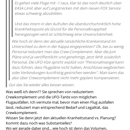
Es gehen viele Flüge mit -1 raus, klar ist das noch deutlich über
EASA Limit aber auf Langstrecken mit dem neuen FOX Service
etwas schwierig abzubilden.
Und das intern in den Aufrufen die überdurchschnittlich hohe
Krankheitsquote als Grund für die Personalknappheit
herangezogen wird ist schlichtweg eine Unverschämtheit.
Wie hoch ist denn der aktuelle tatsächliche Krankenstand im
Unterschied zu dem in der Kappa eingepreisten? Ok, bei zu wenig
Personal reduziert man das Crew-Complement. Aber die Juni
Pläne sind ja veröffentlicht und genehmigt, jetzt fehlt zusätzlich
Personal. Die UFO-Vize spricht explizit von "Personalmangel kann
dazu führen, dass Flugpläne nicht halten, Anschlüsse wegbrechen
oder Verbindungen kurzfristig gestrichen werden". Man kann das
also über Crewcomplement nicht mehr geplant kompensieren.
Gut das Sie wieder alles besser wissen.
Was weiß ich denn?? Sie sprechen von reduziertem
Crewkomplement und die UFO-Tante von möglichen
Flugausfällen. Ich vermute mal, bevor man einen Flug ausfallen
lässt, reduziert man entsprechend Bedarf und Legalität, das
Crewkomplement.
Wissen Sie denn jetzt den aktuellen Kranheitsstand vs. Planung?
Kommt dazu noch was Substantielles?
Wo wir gerade dabei sind... wie hoch ist denn das Volumen,