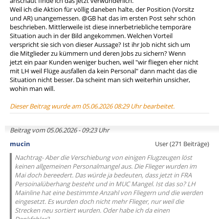
anschaut finde ich das jetzt verwunderlich.
Weil ich die Aktion für völlig daneben halte, der Position (Vorsitz
und AR) unangemessen. @GB hat das im ersten Post sehr schön
beschrieben. Mittlerweile ist diese innerbetriebliche temporäre
Situation auch in der Bild angekommen. Welchen Vorteil
verspricht sie sich von dieser Aussage? Ist ihr Job nicht sich um
die Mitglieder zu kümmern und deren Jobs zu sichern? Wenn
jetzt ein paar Kunden weniger buchen, weil "wir fliegen eher nicht
mit LH weil Flüge ausfallen da kein Personal" dann macht das die
Situation nicht besser. Da scheint man sich weiterhin unsicher,
wohin man will.
Dieser Beitrag wurde am 05.06.2026 08:29 Uhr bearbeitet.
Beitrag vom 05.06.2026 - 09:23 Uhr
mucin
User (271 Beiträge)
Nachtrag- Aber die Verschiebung von einigen Flugzeugen löst
keinen allgemeinen Personalmangel aus. Die Flieger wurden im
Mai doch bereedert. Das würde ja bedeuten, dass jetzt in FRA
Persoinalüberhang besteht und in MUC Mangel. Ist das so? LH
Mainline hat eine bestimmte Anzahl von Fliegern und die werden
eingesetzt. Es wurden doch nicht mehr Flieger, nur weil die
Strecken neu sortiert wurden. Oder habe ich da einen