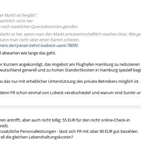
der Markt es hergibt".
ichtlich nicht her.
nach staatlicher Quersubvention gerufen.
Markt es her, wenn man den Markt privatwirtschaftlich machen lässt. Wie gesa
 kann man nicht über einen Kamm scheren.
iners.de/ryanair-kehrt-luebeck-ueck/78095
l abwarten wie lange das geht.
vor Kurzem angekündigt, das Angebot am Flughafen Hamburg zu reduzieren 
eutschland generell und zu hohen Standortkosten in Hamburg speziell beg
 das das nur mit erheblicher Unterstützung des private Betreibers möglich ist.
 denn FR schon einmal von Lübeck verabschiedet und warum sind SunAir un
en antrifft, aber auch nicht billig: 55 EUR für den nicht online-Check-in
ead).
 zusätzliche Personalleistungen - lässt sich FR mit über 90 EUR gut bezahlen.
rall die gleichen Lebenshaltungskosten?