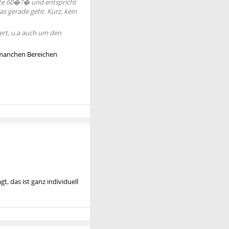
itte 60�?� und entspricht
s gerade geht. Kurz, kein
ert, u.a auch um den
n manchen Bereichen
, das ist ganz individuell