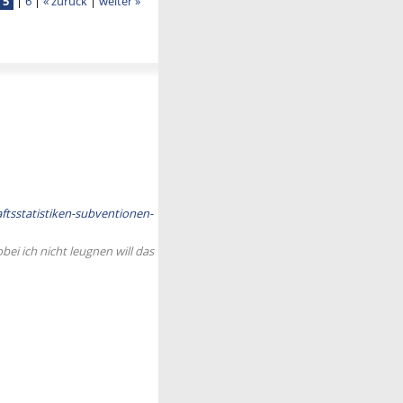
5
|
6
|
« zurück
|
weiter »
ftsstatistiken-subventionen-
ei ich nicht leugnen will das