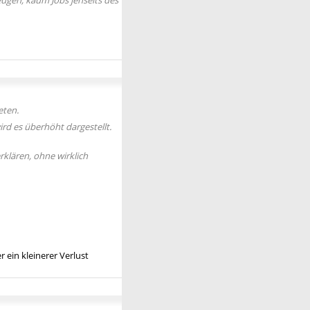
eugen, kaum Jobs jenseits des
eten.
rd es überhöht dargestellt.
rklären, ohne wirklich
 ein kleinerer Verlust