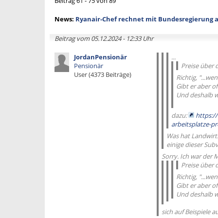
Beitrag 61 - 75 von 89
News:
Ryanair-Chef rechnet mit Bundesregierung 
Beitrag vom 05.12.2024 - 12:33 Uhr
JordanPensionär
...
Pensionär
Preise über 
User (4373 Beiträge)
Richtig, "...we
Gibt er aber of
Und deshalb w
dazu:
https:/
arbeitsplatze-pr
Was hat Landwirts
einige dieser Subv
Sorry. Ich war der 
Preise über 
Richtig, "...we
Gibt er aber of
Und deshalb w
sich auf Beispiele a