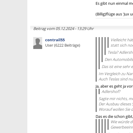
Es gibt nun einmal m
(Billig)flüge aus 'Jux
Beitrag vom 05.12.2024 - 13:29 Uhr
contrail55
Vielleicht h
User (6222 Beiträge)
statt sich n
Tesla? Adlersh
Den Automobilse
Das ist eine sehr 
Im Vergleich zu Na
Auch Teslas sind n
Ja, aber es geht ja vo
Adlershof?
Sagte mir nichts, m
Der Ausbau dieses S
Worauf wollen Sie
Das es die schon gib
Wie würde de
Gewerbeeinn