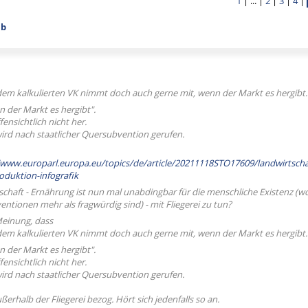
1
| ... |
2
|
3
|
4
|
ab
dem kalkulierten VK nimmt doch auch gerne mit, wenn der Markt es hergibt.
nn der Markt es hergibt".
fensichtlich nicht her.
ird nach staatlicher Quersubvention gerufen.
/www.europarl.europa.eu/topics/de/article/20211118STO17609/landwirtscha
oduktion-infografik
chaft - Ernährung ist nun mal unabdingbar für die menschliche Existenz (wob
entionen mehr als fragwürdig sind) - mit Fliegerei zu tun?
Meinung, dass
dem kalkulierten VK nimmt doch auch gerne mit, wenn der Markt es hergibt.
nn der Markt es hergibt".
fensichtlich nicht her.
ird nach staatlicher Quersubvention gerufen.
ußerhalb der Fliegerei bezog. Hört sich jedenfalls so an.