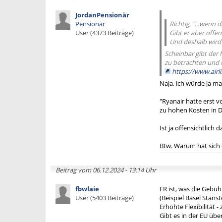
JordanPensionär
Pensionär
Richtig, "...wenn 
User (4373 Beiträge)
Gibt er aber offens
Und deshalb wird 
Scheinbar gibt der 
zu betrachten und
https://www.airl
Naja, ich würde ja ma
"Ryanair hatte erst 
zu hohen Kosten in D
Ist ja offensichtlich
Btw. Warum hat sich
Beitrag vom 06.12.2024 - 13:14 Uhr
fbwlaie
FR ist, was die Gebühr
User (5403 Beiträge)
(Beispiel Basel Stanst
Erhöhte Flexibilität -
Gibt es in der EU übe