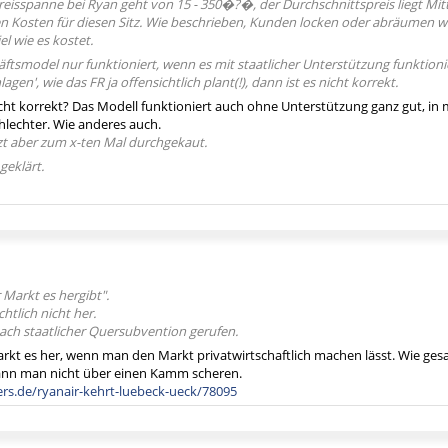
reisspanne bei Ryan geht von 15 - 350�?�, der Durchschnittspreis liegt M
n Kosten für diesen Sitz. Wie beschrieben, Kunden locken oder abräumen wa
el wie es kostet.
ftsmodel nur funktioniert, wenn es mit staatlicher Unterstützung funktioni
gen', wie das FR ja offensichtlich plant(!), dann ist es nicht korrekt.
icht korrekt? Das Modell funktioniert auch ohne Unterstützung ganz gut, i
hlechter. Wie anderes auch.
zt aber zum x-ten Mal durchgekaut.
geklärt.
r Markt es hergibt".
chtlich nicht her.
ach staatlicher Quersubvention gerufen.
rkt es her, wenn man den Markt privatwirtschaftlich machen lässt. Wie gesagt
ann man nicht über einen Kamm scheren.
ers.de/ryanair-kehrt-luebeck-ueck/78095