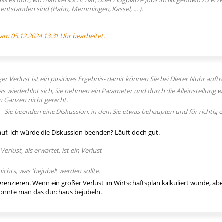
dass es dort, wo man versucht hat, über Flugplätze Jobs im Nirgendwo zu erz
entstanden sind (Hahn, Memmingen, Kassel, ... ).
 am 05.12.2024 13:31 Uhr bearbeitet.
ger Verlust ist ein positives Ergebnis- damit können Sie bei Dieter Nuhr auftr
s wiederhlot sich, Sie nehmen ein Parameter und durch die Alleinstellung wi
 Ganzen nicht gerecht.
 - Sie beenden eine Diskussion, in dem Sie etwas behaupten und für richtig e
f, ich würde die Diskussion beenden? Läuft doch gut.
Verlust, als erwartet, ist ein Verlust
ichts, was 'bejubelt werden sollte.
enzieren. Wenn ein großer Verlust im Wirtschaftsplan kalkuliert wurde, aber
könnte man das durchaus bejubeln.