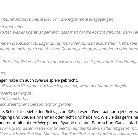
l. meiner Antwort, heute 8:46 Uhr, die Argumente ausgegangen?
ich übersehen.
ostet, was es kostet ist gemeint, dass man für die Absicht dahinter den Prei
aben die Absicht zB. Lager zu räumen oder Kunden anzuziehen. Haben Sie 
auft um nicht noch ein bisschen Deckungsbeitrag zu generieren oder Inter
s Preise für Tickets, die unter dem wahren Kosten liegen, unter 'Sonderan
neu.
egen habe ich auch zwei Beispiele gebracht.
alkulierten VK nimmt doch auch gerne mit, wenn der Markt es hergibt.
r Markt es hergibt".
chtlich nicht her.
ach staatlicher Quersubvention gerufen.
chts Schlechtes, siehe den Beitrag von @Ein Leser.... Der staat kann jetzt ent
tigung und Steuereinnahmen oder nicht und habe nix. Wie Sie das gerne hät
arlament mit auf den Weg geben. Ryanair nix, aber Bahn schon. Ganz einfach
s für Tickets, deren Preise kontinuierlich auf das Kaufverhalten abgestimmt
C ist auch ziemlich klar. Minimale BareFare Preise um Kunden anzulocken 