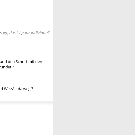
gt, das ist ganz individuell
und den Schritt mit den
ründet."
d WizzAir da weg!?