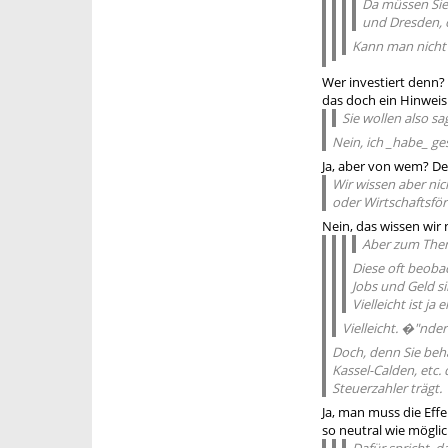
Da müssen Sie
und Dresden, o
Kann man nicht 
Wer investiert denn?
das doch ein Hinweis
Sie wollen also sa
Nein, ich _habe_ ge
Ja, aber von wem? D
Wir wissen aber ni
oder Wirtschaftsför
Nein, das wissen wir
Aber zum Thema
Diese oft beoba
Jobs und Geld si
Vielleicht ist j
Vielleicht. �"nder
Doch, denn Sie beh
Kassel-Calden, etc.
Steuerzahler trägt.
Ja, man muss die Effe
so neutral wie möglic