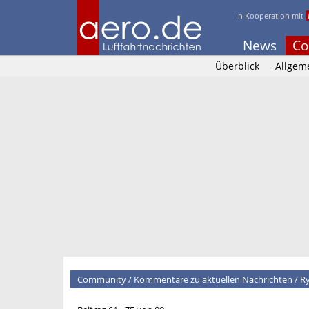
In Kooperation mit
News
Co
Überblick
Allgem
Community
/
Kommentare zu aktuellen Nachrichten
/
Ry