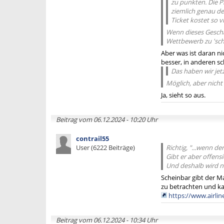
zu punkten. Die P
ziemlich genau de
Ticket kostet so vi
Wenn dieses Geschä
Wettbewerb zu 'schla
Aber was ist daran n
besser, in anderen sc
Das haben wir jet
Möglich, aber nicht 
Ja, sieht so aus.
Beitrag vom 06.12.2024 - 10:20 Uhr
contrail55
User (6222 Beiträge)
Richtig, "...wenn de
Gibt er aber offensi
Und deshalb wird n
Scheinbar gibt der Ma
zu betrachten und k
https://www.airlin
Beitrag vom 06.12.2024 - 10:34 Uhr