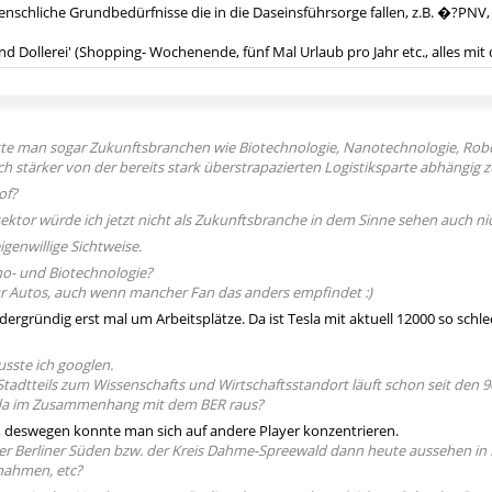
enschliche Grundbedürfnisse die in die Daseinsführsorge fallen, z.B. �?PNV,
 und Dollerei' (Shopping- Wochenende, fünf Mal Urlaub pro Jahr etc., alles mit
ätte man sogar Zukunftsbranchen wie Biotechnologie, Nanotechnologie, Rob
och stärker von der bereits stark überstrapazierten Logistiksparte abhängig
of?
ktor würde ich jetzt nicht als Zukunftsbranche in dem Sinne sehen auch nic
eigenwillige Sichtweise.
no- und Biotechnologie?
ur Autos, auch wenn mancher Fan das anders empfindet :)
rdergründig erst mal um Arbeitsplätze. Da ist Tesla mit aktuell 12000 so schle
usste ich googlen.
tadtteils zum Wissenschafts und Wirtschaftsstandort läuft schon seit den 9
 da im Zusammenhang mit dem BER raus?
t, deswegen konnte man sich auf andere Player konzentrieren.
r Berliner Süden bzw. der Kreis Dahme-Spreewald dann heute aussehen in B
ahmen, etc?