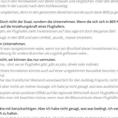
 nur in den Nordwesten von Berlin schauen und vergleichen. Oder den Be
der in der Lausitz nach dem Kohleausstieg.
vergleichen, denn in den genannten Bereichen wurde (auch dank BER) ja gera
 Doch nicht der Staat, sondern die Unternehmen. Wenn die sich sich in BER N
 auf die Anziehungskraft eines Flughafens.
gen, ein Flughafen zieht Investitionen an? Das sage ich doch die ganze Zeit!
sagt, in den BER und sein Umfeld _wurde_ massiv investiert.
en Unternehmen.
cht was rausgekommen wäre, wenn nur ein Bruchteil dieser Investitionen in 
derung für andere Branchen als Logistik geflossen wäre...
 nicht, wir können das nur vermuten.
... dort wo es Flughäfen gibt, gibt es Jobs, direkt oder indirekt.
chtete Korrelation könnte auch auf einer umgekehrten Kausalität beruhen:
nd.
a eher das Frankfurter Westend verantwortlich für den Aufstieg Fraports, nic
t aber nichts an meiner Aussage. Ich habe ja nicht gesagt, was was auslöst/a
aupten einen positiven Effekt auf die regionale Wirtschaft durch Flughäfe
 den man mit beachten müsse, wenn man die Bilanzverluste dieser Flughäfen 
kte mit berücksichtigen. Aber ich habe nicht gesagt, was was bedingt. Ich ve
h zu halten.