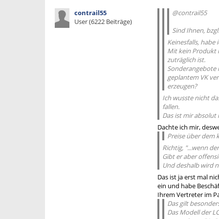
contrail55
@contrail55
User (6222 Beiträge)
Sind Ihnen, bzg
Keinesfalls, habe 
Mit kein Produkt k
zuträglich ist.
Sonderangebote h
geplantem VK verk
erzeugen?
Ich wusste nicht da
fallen.
Das ist mir absolut 
Dachte ich mir, desw
Preise über dem k
Richtig, "...wenn de
Gibt er aber offensi
Und deshalb wird n
Das ist ja erst mal ni
ein und habe Beschäf
Ihrem Vertreter im P
Das gilt besonder
Das Modell der LC