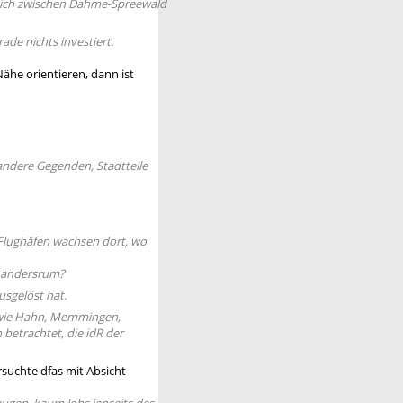
reich zwischen Dahme-Spreewald
de nichts investiert.
ähe orientieren, dann ist
andere Gegenden, Stadtteile
 Flughäfen wachsen dort, wo
ht andersrum?
usgelöst hat.
n wie Hahn, Memmingen,
betrachtet, die idR der
rsuchte dfas mit Absicht