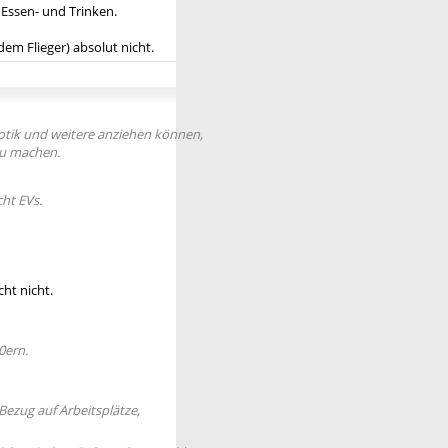
 Essen- und Trinken.
 dem Flieger) absolut nicht.
otik und weitere anziehen können,
 zu machen.
ht EVs.
cht nicht.
0ern.
ezug auf Arbeitsplätze,