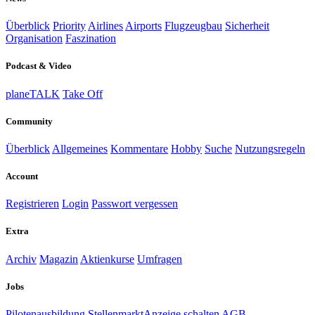
Überblick
Priority
Airlines
Airports
Flugzeugbau
Sicherheit
Organisation
Faszination
Podcast & Video
planeTALK
Take Off
Community
Überblick
Allgemeines
Kommentare
Hobby
Suche
Nutzungsregeln
Account
Registrieren
Login
Passwort vergessen
Extra
Archiv
Magazin
Aktienkurse
Umfragen
Jobs
Pilotenausbildung
Stellenmarkt
Anzeige schalten
AGB