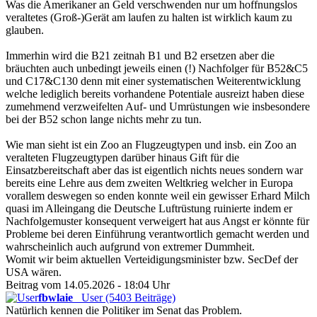
Was die Amerikaner an Geld verschwenden nur um hoffnungslos
veraltetes (Groß-)Gerät am laufen zu halten ist wirklich kaum zu
glauben.
Immerhin wird die B21 zeitnah B1 und B2 ersetzen aber die
bräuchten auch unbedingt jeweils einen (!) Nachfolger für B52&C5
und C17&C130 denn mit einer systematischen Weiterentwicklung
welche lediglich bereits vorhandene Potentiale ausreizt haben diese
zumehmend verzweifelten Auf- und Umrüstungen wie insbesondere
bei der B52 schon lange nichts mehr zu tun.
Wie man sieht ist ein Zoo an Flugzeugtypen und insb. ein Zoo an
veralteten Flugzeugtypen darüber hinaus Gift für die
Einsatzbereitschaft aber das ist eigentlich nichts neues sondern war
bereits eine Lehre aus dem zweiten Weltkrieg welcher in Europa
vorallem deswegen so enden konnte weil ein gewisser Erhard Milch
quasi im Alleingang die Deutsche Luftrüstung ruinierte indem er
Nachfolgemuster konsequent verweigert hat aus Angst er könnte für
Probleme bei deren Einführung verantwortlich gemacht werden und
wahrscheinlich auch aufgrund von extremer Dummheit.
Womit wir beim aktuellen Verteidigungsminister bzw. SecDef der
USA wären.
Beitrag vom 14.05.2026 - 18:04 Uhr
fbwlaie
User (5403 Beiträge)
Natürlich kennen die Politiker im Senat das Problem.