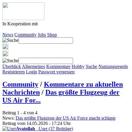
In Kooperation mit
News
Community
Jobs
Shop
Überblick
Allgemeines
Kommentare
Hobby
Suche
Nutzungsregeln
Registrieren
Login
Passwort vergessen
Community
/
Kommentare zu aktuellen
Nachrichten
/
Das größte Flugzeug der
US Air For...
Beitrag 1 - 4 von 4
News:
Das größte Flugzeug der US Air Force macht schlapp
Beitrag vom 14.05.2026 - 17:24 Uhr
Ayatollah
User (37 Beiträge)