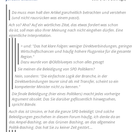
Da muss man halt den Artikel ganzheitlich betrachten und verstehen
(und nicht rausrücken was einem passt).
Ach so? Aha? Auf ein wörtliches Zitat, das etwas fordert was schon
da ist, soll man also Ihrer Meinung nach nicht eingehen dürfen. Eine
eigentliche Interpretation.
> und: "Das hat klare Folgen: weniger Direktverbindungen, geringe
Wirtschaftschancen und häufig höhere Flugpreise für die gesamte
Region."
Dazu wurde von @Oldblueeyes schon alles gesagt
Sie meinen die Beleidigung von SPD Politikern?
Nein, sondern: "Die einfachste Logik der Branche, in der
Direktverbindungen teurer sind als mit Transfer, scheint so ein
kompetenter Minister nicht zu kennen."
Die finale Beleidigung (hier eines Politikers) macht jedes vorherige
Argument obsolet. Das Sie darüber geflissentlich hinwegsehen,
spricht Bände.
Auch das ist Unsinn, er hat die ganze SPD beleidigt. Und solche
Beleidigungen geschehen in diesem Forum häufig, ich denke da an
das Ampel-Bashing, an das Grünen Bashing, an das allgemeine
Politik-Bashing. Das hat Sie zu keiner Zeit gestört....