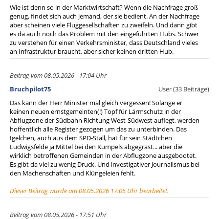
Wie ist denn so in der Marktwirtschaft? Wenn die Nachfrage groß
genug, findet sich auch jemand, der sie bedient. An der Nachfrage
aber scheinen viele Fluggesellschaften zu zweifeln. Und dann gibt
es da auch noch das Problem mit den eingeführten Hubs. Schwer
zu verstehen für einen Verkehrsminister, dass Deutschland vieles
an Infrastruktur braucht, aber sicher keinen dritten Hub.
Beitrag vom 08.05.2026 - 17:04 Uhr
Bruchpilot75
User (33 Beiträge)
Das kann der Herr Minister mal gleich vergessen! Solange er
keinen neuen ernstgemeinten(!) Topf für Lärmschutz in der
Abflugzone der Südbahn Richtung West-Südwest auflegt, werden
hoffentlich alle Register gezogen um das zu unterbinden. Das
Igelchen, auch aus dem SPD-Stall, hat für sein Städtchen
Ludwigsfelde ja Mittel bei den Kumpels abgegrast... aber die
wirklich betroffenen Gemeinden in der Abflugzone ausgebootet.
Es gibt da viel zu wenig Druck. Und investigativer Journalismus bei
den Machenschaften und Klüngeleien fehlt.
Dieser Beitrag wurde am 08.05.2026 17:05 Uhr bearbeitet.
Beitrag vom 08.05.2026 - 17:51 Uhr