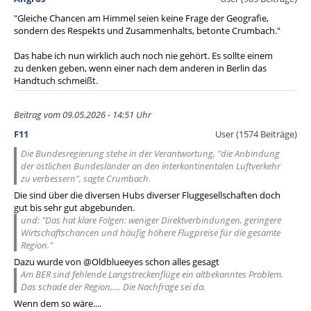
"Gleiche Chancen am Himmel seien keine Frage der Geografie,
sondern des Respekts und Zusammenhalts, betonte Crumbach."
Das habe ich nun wirklich auch noch nie gehört. Es sollte einem
zu denken geben, wenn einer nach dem anderen in Berlin das
Handtuch schmeißt.
Beitrag vom 09.05.2026 - 14:51 Uhr
F11
User (1574 Beiträge)
Die Bundesregierung stehe in der Verantwortung, "die Anbindung
der östlichen Bundesländer an den interkontinentalen Luftverkehr
zu verbessern", sagte Crumbach.
Die sind über die diversen Hubs diverser Fluggesellschaften doch
gut bis sehr gut abgebunden.
und: "Das hat klare Folgen: weniger Direktverbindungen, geringere
Wirtschaftschancen und häufig höhere Flugpreise für die gesamte
Region."
Dazu wurde von @Oldblueeyes schon alles gesagt
Am BER sind fehlende Langstreckenflüge ein altbekanntes Problem.
Das schade der Region,.... Die Nachfrage sei da.
Wenn dem so wäre....