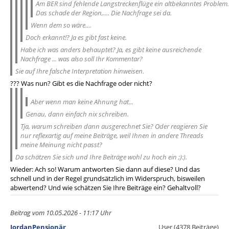
Am BER sind fehlende Langstreckenflüge ein altbekanntes Problem.
Das schade der Region,.... Die Nachfrage sei da.
Wenn dem so wäre....
Doch erkannt!? Ja es gibt fast keine.
Habe ich was anders behauptet? Ja, es gibt keine ausreichende
Nachfrage ... was also soll Ihr Kommentar?
Sie auf Ihre falsche Interpretation hinweisen.
??? Was nun? Gibt es die Nachfrage oder nicht?
Aber wenn man keine Ahnung hat...
Genau, dann einfach nix schreiben.
Tja, warum schreiben dann ausgerechnet Sie? Oder reagieren Sie
nur reflexartig auf meine Beiträge, weil Ihnen in andere Threads
meine Meinung nicht passt?
Da schätzen Sie sich und Ihre Beiträge wohl zu hoch ein ;):).
Wieder: Ach so! Warum antworten Sie dann auf diese? Und das
schnell und in der Regel grundsätzlich im Widerspruch, bisweilen
abwertend? Und wie schätzen Sie Ihre Beiträge ein? Gehaltvoll?
Beitrag vom 10.05.2026 - 11:17 Uhr
JordanPensionär
User (4378 Beiträge)