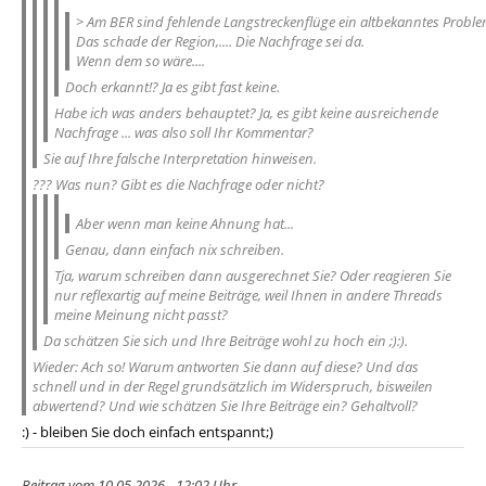
> Am BER sind fehlende Langstreckenflüge ein altbekanntes Proble
Das schade der Region,.... Die Nachfrage sei da.
Wenn dem so wäre....
Doch erkannt!? Ja es gibt fast keine.
Habe ich was anders behauptet? Ja, es gibt keine ausreichende
Nachfrage ... was also soll Ihr Kommentar?
Sie auf Ihre falsche Interpretation hinweisen.
??? Was nun? Gibt es die Nachfrage oder nicht?
Aber wenn man keine Ahnung hat...
Genau, dann einfach nix schreiben.
Tja, warum schreiben dann ausgerechnet Sie? Oder reagieren Sie
nur reflexartig auf meine Beiträge, weil Ihnen in andere Threads
meine Meinung nicht passt?
Da schätzen Sie sich und Ihre Beiträge wohl zu hoch ein ;):).
Wieder: Ach so! Warum antworten Sie dann auf diese? Und das
schnell und in der Regel grundsätzlich im Widerspruch, bisweilen
abwertend? Und wie schätzen Sie Ihre Beiträge ein? Gehaltvoll?
:) - bleiben Sie doch einfach entspannt;)
Beitrag vom 10.05.2026 - 12:02 Uhr