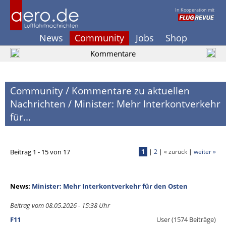
In Kooperation mit
News
Community
Jobs
Shop
Kommentare
Community
/
Kommentare zu aktuellen
Nachrichten
/
Minister: Mehr Interkontverkehr
für...
Beitrag 1 - 15 von 17
1
|
2
|
« zurück
|
weiter »
News:
Minister: Mehr Interkontverkehr für den Osten
Beitrag vom 08.05.2026 - 15:38 Uhr
F11
User (1574 Beiträge)