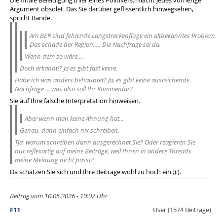
Die finale Beleidigung (hier eines Politikers) macht jedes vorherige
Argument obsolet. Das Sie darüber geflissentlich hinwegsehen,
spricht Bände.
Am BER sind fehlende Langstreckenflüge ein altbekanntes Problem.
Das schade der Region,.... Die Nachfrage sei da.
Wenn dem so wäre....
Doch erkannt!? Ja es gibt fast keine.
Habe ich was anders behauptet? Ja, es gibt keine ausreichende
Nachfrage ... was also soll Ihr Kommentar?
Sie auf Ihre falsche Interpretation hinweisen.
Aber wenn man keine Ahnung hat...
Genau, dann einfach nix schreiben.
Tja, warum schreiben dann ausgerechnet Sie? Oder reagieren Sie
nur reflexartig auf meine Beiträge, weil Ihnen in andere Threads
meine Meinung nicht passt?
Da schätzen Sie sich und Ihre Beiträge wohl zu hoch ein ;):).
Beitrag vom 10.05.2026 - 10:02 Uhr
F11
User (1574 Beiträge)