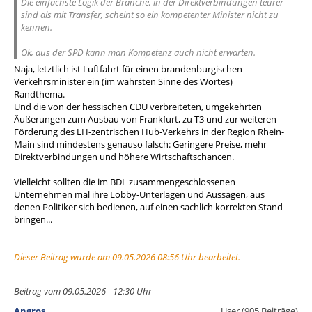
Die einfachste Logik der Branche, in der Direktverbindungen teurer
sind als mit Transfer, scheint so ein kompetenter Minister nicht zu
kennen.
Ok, aus der SPD kann man Kompetenz auch nicht erwarten.
Naja, letztlich ist Luftfahrt für einen brandenburgischen
Verkehrsminister ein (im wahrsten Sinne des Wortes)
Randthema.
Und die von der hessischen CDU verbreiteten, umgekehrten
Äußerungen zum Ausbau von Frankfurt, zu T3 und zur weiteren
Förderung des LH-zentrischen Hub-Verkehrs in der Region Rhein-
Main sind mindestens genauso falsch: Geringere Preise, mehr
Direktverbindungen und höhere Wirtschaftschancen.
Vielleicht sollten die im BDL zusammengeschlossenen
Unternehmen mal ihre Lobby-Unterlagen und Aussagen, aus
denen Politiker sich bedienen, auf einen sachlich korrekten Stand
bringen...
Dieser Beitrag wurde am 09.05.2026 08:56 Uhr bearbeitet.
Beitrag vom 09.05.2026 - 12:30 Uhr
Angros
User (905 Beiträge)