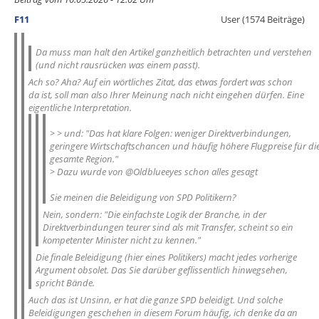
F11
User (1574 Beiträge)
Da muss man halt den Artikel ganzheitlich betrachten und verstehen
(und nicht rausrücken was einem passt).
Ach so? Aha? Auf ein wörtliches Zitat, das etwas fordert was schon
da ist, soll man also Ihrer Meinung nach nicht eingehen dürfen. Eine
eigentliche Interpretation.
> > und: "Das hat klare Folgen: weniger Direktverbindungen,
geringere Wirtschaftschancen und häufig höhere Flugpreise für di
gesamte Region."
> Dazu wurde von @Oldblueeyes schon alles gesagt
Sie meinen die Beleidigung von SPD Politikern?
Nein, sondern: "Die einfachste Logik der Branche, in der
Direktverbindungen teurer sind als mit Transfer, scheint so ein
kompetenter Minister nicht zu kennen."
Die finale Beleidigung (hier eines Politikers) macht jedes vorherige
Argument obsolet. Das Sie darüber geflissentlich hinwegsehen,
spricht Bände.
Auch das ist Unsinn, er hat die ganze SPD beleidigt. Und solche
Beleidigungen geschehen in diesem Forum häufig, ich denke da an