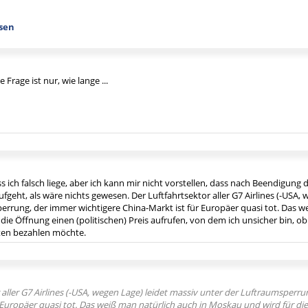
hsen
e Frage ist nur, wie lange ...
ss ich falsch liege, aber ich kann mir nicht vorstellen, dass nach Beendigung 
fgeht, als wäre nichts gewesen. Der Luftfahrtsektor aller G7 Airlines (-USA, 
errung, der immer wichtigere China-Markt ist für Europäer quasi tot. Das w
die Öffnung einen (politischen) Preis aufrufen, von dem ich unsicher bin, 
ten bezahlen möchte.
 aller G7 Airlines (-USA, wegen Lage) leidet massiv unter der Luftraumsperr
 Europäer quasi tot. Das weiß man natürlich auch in Moskau und wird für die