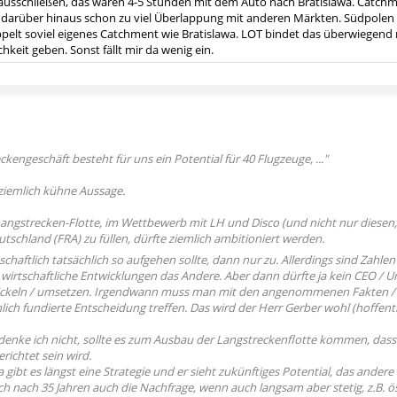
sschließen, das wären 4-5 Stunden mit dem Auto nach Bratislawa. Catchmen
 darüber hinaus schon zu viel Überlappung mit anderen Märkten. Südpolen
ppelt soviel eigenes Catchment wie Bratislawa. LOT bindet das überwiegen
hkeit geben. Sonst fällt mir da wenig ein.
kengeschäft besteht für uns ein Po­tential für 40 Flugzeuge, ..."
e ziemlich kühne Aussage.
Langstrecken-Flotte, im Wettbewerb mit LH und Disco (und nicht nur diesen, 
tschland (FRA) zu füllen, dürfte ziemlich ambitioniert werden.
chaftlich tatsächlich so aufgehen sollte, dann nur zu. Allerdings sind Zahl
 wirtschaftliche Entwicklungen das Andere. Aber dann dürfte ja kein CEO / 
ckeln / umsetzen. Irgendwann muss man mit den angenommenen Fakten / R
lich fundierte Entscheidung treffen. Das wird der Herr Gerber wohl (hoffen
enke ich nicht, sollte es zum Ausbau der Langstreckenflotte kommen, dass
ichtet sein wird.
 gibt es längst eine Strategie und er sieht zukünftiges Potential, das andere 
ch nach 35 Jahren auch die Nachfrage, wenn auch langsam aber stetig, z.B. öst