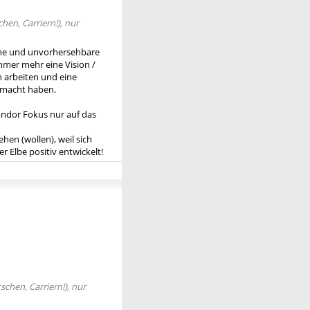
en, Carriern!), nur
 Eine und unvorhersehbare
hmer mehr eine Vision /
 arbeiten und eine
gemacht haben.
ondor Fokus nur auf das
ehen (wollen), weil sich
r Elbe positiv entwickelt!
chen, Carriern!), nur