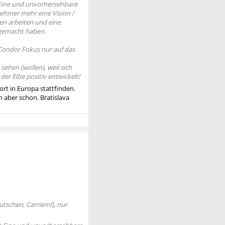
s Eine und unvorhersehbare
nehmer mehr eine Vision /
n arbeiten und eine
) gemacht haben.
Condor Fokus nur auf das
sehen (wollen), weil sich
der Elbe positiv entwickelt!
rt in Europa stattfinden.
 aber schon. Bratislava
tschen, Carriern!), nur