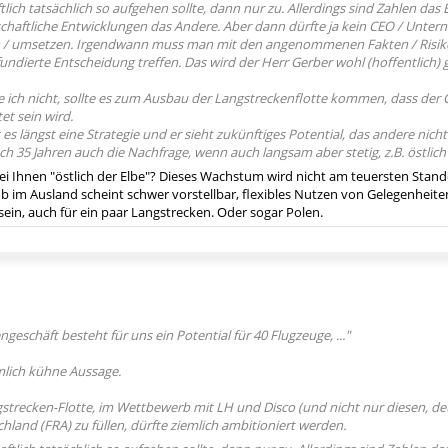
lich tatsächlich so aufgehen sollte, dann nur zu. Allerdings sind Zahlen da
schaftliche Entwicklungen das Andere. Aber dann dürfte ja kein CEO / Unter
n / umsetzen. Irgendwann muss man mit den angenommenen Fakten / Risike
fundierte Entscheidung treffen. Das wird der Herr Gerber wohl (hoffentlich
ich nicht, sollte es zum Ausbau der Langstreckenflotte kommen, dass der 
t sein wird.
es längst eine Strategie und er sieht zukünftiges Potential, das andere nicht 
ch 35 Jahren auch die Nachfrage, wenn auch langsam aber stetig, z.B. östlich 
ei Ihnen "östlich der Elbe"? Dieses Wachstum wird nicht am teuersten Stando
b im Ausland scheint schwer vorstellbar, flexibles Nutzen von Gelegenheiten
ein, auch für ein paar Langstrecken. Oder sogar Polen.
geschäft besteht für uns ein Po­tential für 40 Flugzeuge, ..."
emlich kühne Aussage.
strecken-Flotte, im Wettbewerb mit LH und Disco (und nicht nur diesen, deu
land (FRA) zu füllen, dürfte ziemlich ambitioniert werden.