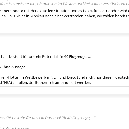
n dem ich unsicher bin, ob man ihn im Westen und bei seinen Verbündeten 
echnet Condor mit der aktuellen Situation und es ist OK für sie. Condor wird 
hina. Falls Sie es in Moskau noch nicht verstanden haben, wir zahlen bereits 
ft besteht für uns ein Po­tential für 40 Flugzeuge, ..."
h kühne Aussage.
ken-Flotte, im Wettbewerb mit LH und Disco (und nicht nur diesen, deutsche
(FRA) zu füllen, dürfte ziemlich ambitioniert werden.
häft besteht für uns ein Po­tential für 40 Flugzeuge, ..."
ich kühne Aussage.