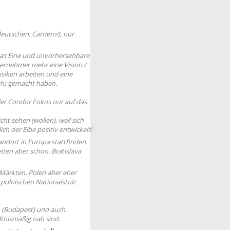
utschen, Carriern!), nur
n das Eine und unvorhersehbare
ternehmer mehr eine Vision /
iken arbeiten und eine
ich) gemacht haben.
der Condor Fokus nur auf das
cht sehen (wollen), weil sich
ch der Elbe positiv entwickelt!
andort in Europa stattfinden.
iten aber schon. Bratislava
 Märkten. Polen aber eher
 polnischen Nationalstolz
rn (Budapest) und auch
tnismäßig nah sind.