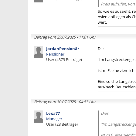
Preis aufrufen, vo
So wie es aussieht, r
Asien anfliegen als C
wert.
Beitrag vom 29.07.2025 - 11:01 Uhr
JordanPensionär
Dies
Pensionär
User (4373 Beiträge)
"Im Langstreckengeschä
ist m.E. eine ziemlic
Eine solche Langstrec
aus/nach Deutschland 
Beitrag vom 30.07.2025 - 04:53 Uhr
Lexa77
Dies
Manager
User (28 Beiträge)
"Im Langstreckengesc
ist m.E. eine zieml