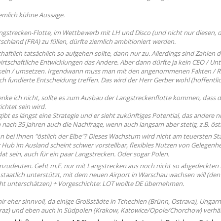
ziemlich kühne Aussage.
ngstrecken-Flotte, im Wettbewerb mit LH und Disco (und nicht nur diesen, de
chland (FRA) zu füllen, dürfte ziemlich ambitioniert werden.
aftlich tatsächlich so aufgehen sollte, dann nur zu. Allerdings sind Zahle
wirtschaftliche Entwicklungen das Andere. Aber dann dürfte ja kein CEO / Un
keln / umsetzen. Irgendwann muss man mit den angenommenen Fakten / Ris
ich fundierte Entscheidung treffen. Das wird der Herr Gerber wohl (hoffentl
ke ich nicht, sollte es zum Ausbau der Langstreckenflotte kommen, dass 
chtet sein wird.
ibt es längst eine Strategie und er sieht zukünftiges Potential, das andere ni
 nach 35 Jahren auch die Nachfrage, wenn auch langsam aber stetig, z.B. östli
n bei Ihnen "östlich der Elbe"? Dieses Wachstum wird nicht am teuersten St
 Hub im Ausland scheint schwer vorstellbar, flexibles Nutzen von Gelegenhe
at sein, auch für ein paar Langstrecken. Oder sogar Polen.
anzudeuten. Geht m.E. nur mit Langstrecken aus noch nicht so abgedeckten
 staatlich unterstützt, mit dem neuen Airport in Warschau wachsen will (den
cht unterschätzen) + Vorgeschichte: LOT wollte DE übernehmen.
mir eher sinnvoll, da einige Großstädte in Tchechien (Brünn, Ostrava), Unga
Graz) und eben auch in Südpolen (Krakow, Katowice/Opole/Chorchow) verhäl