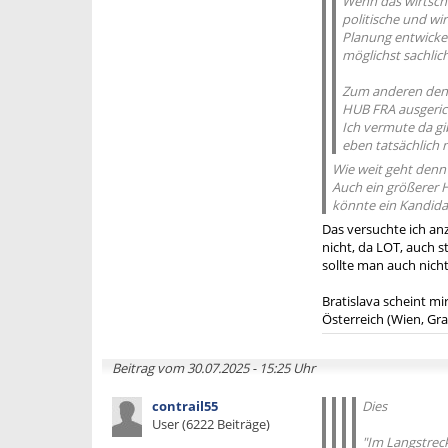
Wenn das wirtscha
politische und wi
Planung entwicke
möglichst sachlic
Zum anderen denk
HUB FRA ausgerich
Ich vermute da gib
eben tatsächlich n
Wie weit geht denn 
Auch ein größerer H
könnte ein Kandidat
Das versuchte ich an
nicht, da LOT, auch s
sollte man auch nich
Bratislava scheint mi
Österreich (Wien, Gr
Beitrag vom 30.07.2025 - 15:25 Uhr
contrail55
Dies
User (6222 Beiträge)
"Im Langstrecke