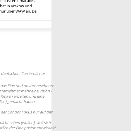
t ist erst mal alles
 hat in Krakow und
d nur über WAW an. Da
deutschen, Carriern!), nur
en das Eine und unvorhersehbare
Unternehmer mehr eine Vision /
isiken arbeiten und eine
tlich) gemacht haben.
 der Condor Fokus nur auf das
nicht sehen (wollen), weil sich
lich der Elbe positiv entwickelt!