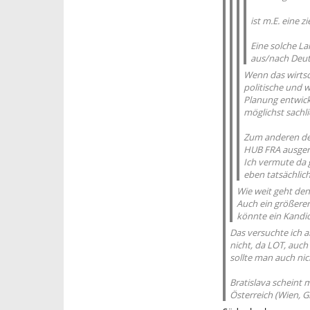
ist m.E. eine 
Eine solche La
aus/nach Deuts
Wenn das wirtsch
politische und 
Planung entwic
möglichst sachl
Zum anderen den
HUB FRA ausgeri
Ich vermute da g
eben tatsächlich
Wie weit geht den
Auch ein größerer
könnte ein Kandid
Das versuchte ich 
nicht, da LOT, auch
sollte man auch ni
Bratislava scheint 
Österreich (Wien, 