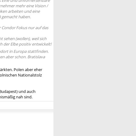
das Eine und unvorhersehbare
ernehmer mehr eine Vision /
ken arbeiten und eine
h) gemacht haben.
r Condor Fokus nur auf das
t sehen (wollen), weil sich
 der Elbe positiv entwickelt!
dort in Europa stattfinden.
en aber schon. Bratislava
ärkten. Polen aber eher
polnischen Nationalstolz
 (Budapest) und auch
nismäßig nah sind.