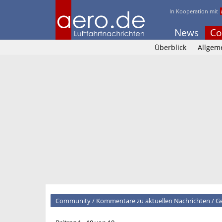
In Kooperation mit
News
Co
Überblick
Allgem
Community
/
Kommentare zu aktuellen Nachrichten
/
Ge