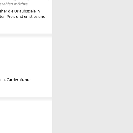
bezahlen möchte.
eher die Urlaubsziele in
den Preis und er ist es uns
n, Carriern!), nur