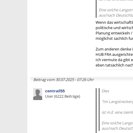
Eine solche Langstr
aus/nach Deutschlan
Wenn das wirtschaftli
politische und wirts
Planung entwickeln 
möglichst sachlich f
Zum anderen denke ic
HUB FRA ausgerichtet
Ich vermute da gibt e
eben tatsächlich nach
Beitrag vom 30.07.2025 - 07:26 Uhr
contrail55
Dies
User (6222 Beiträge)
"Im Langstreckenge
ist m.E. eine ziem
Eine solche Langs
aus/nach Deutschl