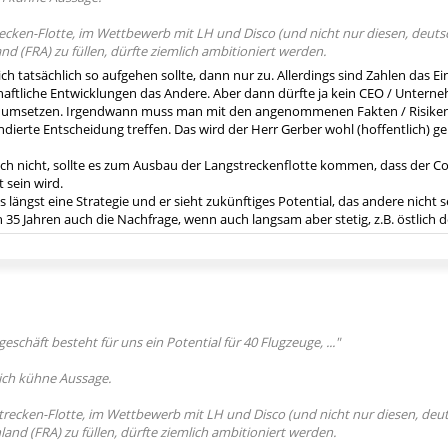
ecken-Flotte, im Wettbewerb mit LH und Disco (und nicht nur diesen, deutsch
d (FRA) zu füllen, dürfte ziemlich ambitioniert werden.
ch tatsächlich so aufgehen sollte, dann nur zu. Allerdings sind Zahlen das
chaftliche Entwicklungen das Andere. Aber dann dürfte ja kein CEO / Unterne
/ umsetzen. Irgendwann muss man mit den angenommenen Fakten / Risiken
undierte Entscheidung treffen. Das wird der Herr Gerber wohl (hoffentlich) 
h nicht, sollte es zum Ausbau der Langstreckenflotte kommen, dass der C
 sein wird.
s längst eine Strategie und er sieht zukünftiges Potential, das andere nicht s
 35 Jahren auch die Nachfrage, wenn auch langsam aber stetig, z.B. östlich de
schäft besteht für uns ein Po­tential für 40 Flugzeuge, ..."
lich kühne Aussage.
trecken-Flotte, im Wettbewerb mit LH und Disco (und nicht nur diesen, deuts
and (FRA) zu füllen, dürfte ziemlich ambitioniert werden.