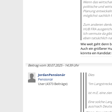
Wenn das wirtschaft
politische und wirt
Planung entwickel
möglichst sachlich 
Zum anderen denke 
HUB FRA ausgerichte
Ich vermute da gibt 
eben tatsächlich na
Wie weit geht denn b
Auch ein größerer Hu
könnte ein Kandidat s
Beitrag vom 30.07.2025 - 14:39 Uhr
JordanPensionär
Dies
Pensionär
User (4373 Beiträge)
"Im Langstrecken
ist m.E. eine zi
Eine solche Lang
aus/nach Deutsch