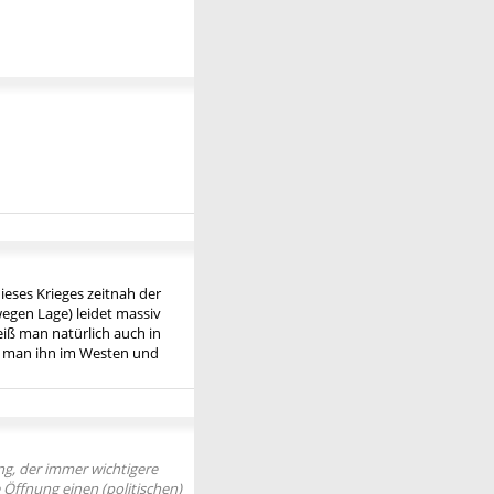
dieses Krieges zeitnah der
wegen Lage) leidet massiv
eiß man natürlich auch in
ob man ihn im Westen und
ung, der immer wichtigere
 Öffnung einen (politischen)