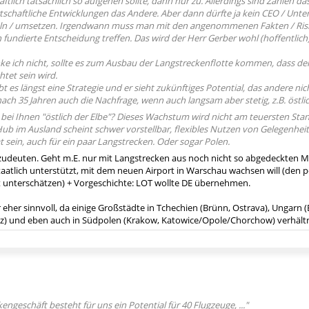
ftlich tatsächlich so aufgehen sollte, dann nur zu. Allerdings sind Zahlen 
rtschaftliche Entwicklungen das Andere. Aber dann dürfte ja kein CEO / Unt
ln / umsetzen. Irgendwann muss man mit den angenommenen Fakten / Risi
h fundierte Entscheidung treffen. Das wird der Herr Gerber wohl (hoffentlic
e ich nicht, sollte es zum Ausbau der Langstreckenflotte kommen, dass de
tet sein wird.
t es längst eine Strategie und er sieht zukünftiges Potential, das andere nich
ach 35 Jahren auch die Nachfrage, wenn auch langsam aber stetig, z.B. östlich
bei Ihnen "östlich der Elbe"? Dieses Wachstum wird nicht am teuersten Stan
ub im Ausland scheint schwer vorstellbar, flexibles Nutzen von Gelegenheit
 sein, auch für ein paar Langstrecken. Oder sogar Polen.
zudeuten. Geht m.E. nur mit Langstrecken aus noch nicht so abgedeckten M
taatlich unterstützt, mit dem neuen Airport in Warschau wachsen will (den 
t unterschätzen) + Vorgeschichte: LOT wollte DE übernehmen.
r eher sinnvoll, da einige Großstädte in Tchechien (Brünn, Ostrava), Ungarn
az) und eben auch in Südpolen (Krakow, Katowice/Opole/Chorchow) verhält
ngeschäft besteht für uns ein Po­tential für 40 Flugzeuge, ..."