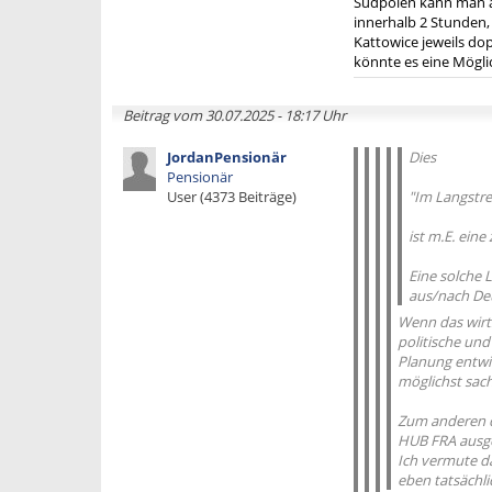
Südpolen kann man au
innerhalb 2 Stunden,
Kattowice jeweils do
könnte es eine Möglic
Beitrag vom 30.07.2025 - 18:17 Uhr
JordanPensionär
Dies
Pensionär
User (4373 Beiträge)
"Im Langstrec
ist m.E. ein
Eine solche 
aus/nach Deu
Wenn das wirts
politische und
Planung entwi
möglichst sach
Zum anderen d
HUB FRA ausger
Ich vermute da
eben tatsächli