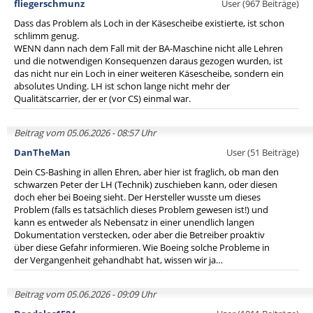
fliegerschmunz
User (967 Beiträge)
Dass das Problem als Loch in der Käsescheibe existierte, ist schon
schlimm genug.
WENN dann nach dem Fall mit der BA-Maschine nicht alle Lehren
und die notwendigen Konsequenzen daraus gezogen wurden, ist
das nicht nur ein Loch in einer weiteren Käsescheibe, sondern ein
absolutes Unding. LH ist schon lange nicht mehr der
Qualitätscarrier, der er (vor CS) einmal war.
Beitrag vom 05.06.2026 - 08:57 Uhr
DanTheMan
User (51 Beiträge)
Dein CS-Bashing in allen Ehren, aber hier ist fraglich, ob man den
schwarzen Peter der LH (Technik) zuschieben kann, oder diesen
doch eher bei Boeing sieht. Der Hersteller wusste um dieses
Problem (falls es tatsächlich dieses Problem gewesen ist!) und
kann es entweder als Nebensatz in einer unendlich langen
Dokumentation verstecken, oder aber die Betreiber proaktiv
über diese Gefahr informieren. Wie Boeing solche Probleme in
der Vergangenheit gehandhabt hat, wissen wir ja…
Beitrag vom 05.06.2026 - 09:09 Uhr