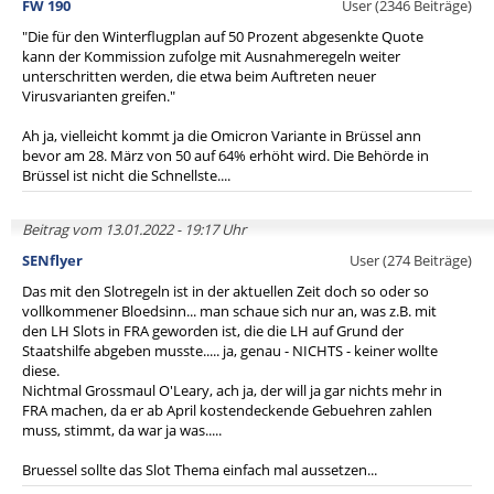
FW 190
User (2346 Beiträge)
"Die für den Winterflugplan auf 50 Prozent abgesenkte Quote
kann der Kommission zufolge mit Ausnahmeregeln weiter
unterschritten werden, die etwa beim Auftreten neuer
Virusvarianten greifen."
Ah ja, vielleicht kommt ja die Omicron Variante in Brüssel ann
bevor am 28. März von 50 auf 64% erhöht wird. Die Behörde in
Brüssel ist nicht die Schnellste....
Beitrag vom 13.01.2022 - 19:17 Uhr
SENflyer
User (274 Beiträge)
Das mit den Slotregeln ist in der aktuellen Zeit doch so oder so
vollkommener Bloedsinn... man schaue sich nur an, was z.B. mit
den LH Slots in FRA geworden ist, die die LH auf Grund der
Staatshilfe abgeben musste..... ja, genau - NICHTS - keiner wollte
diese.
Nichtmal Grossmaul O'Leary, ach ja, der will ja gar nichts mehr in
FRA machen, da er ab April kostendeckende Gebuehren zahlen
muss, stimmt, da war ja was.....
Bruessel sollte das Slot Thema einfach mal aussetzen...