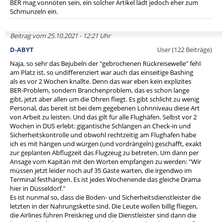
BER mag vonnöten sein, ein solcher Artikel lädt jedoch eher zum
Schmunzeln ein.
Beitrag vom 25.10.2021 - 12:21 Uhr
D-ABYT
User (122 Beiträge)
Naja, so sehr das Bejubeln der "gebrochenen Rückreisewelle" fehl
am Platz ist, so undifferenziert war auch das einseitige Bashing
als es vor 2 Wochen knallte. Denn das war eben kein explizites
BER-Problem, sondern Branchenproblem, das es schon lange
gibt, jetzt aber allen um die Ohren fliegt. Es gibt schlicht zu wenig
Personal, das bereit ist bei dem gegebenen Lohnniveau diese Art
von Arbeit zu leisten. Und das gilt für alle Flughäfen. Selbst vor 2
Wochen in DUS erlebt: gigantische Schlangen an Check-in und
Sicherheitskontrolle und obwohl rechtzeitig am Flughafen habe
ich es mit hängen und würgen (und vordrängeln) geschafft, exakt
zur geplanten Abflugzeit das Flugzeug zu betreten. Um dann per
Ansage vom Kapitän mit den Worten empfangen zu werden: "Wir
müssen jetzt leider noch auf 35 Gäste warten, die irgendwo im
Terminal festhängen. Es ist jedes Wochenende das gleiche Drama
hier in Düsseldorf."
Es ist nunmal so, dass die Boden- und Sicherheitsdienstleister die
letzten in der Nahrungskette sind. Die Leute wollen billig fliegen,
die Airlines führen Preiskrieg und die Dienstleister sind dann die