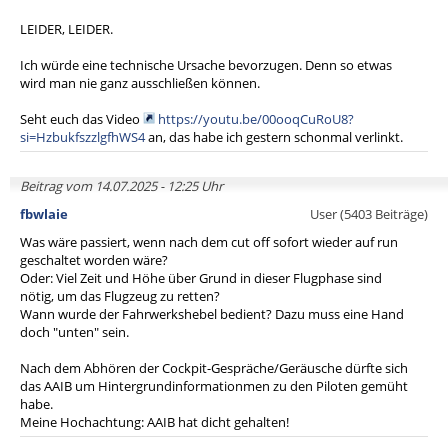
LEIDER, LEIDER.
Ich würde eine technische Ursache bevorzugen. Denn so etwas
wird man nie ganz ausschließen können.
Seht euch das Video
https://youtu.be/00ooqCuRoU8?
si=HzbukfszzlgfhWS4
an, das habe ich gestern schonmal verlinkt.
Beitrag vom 14.07.2025 - 12:25 Uhr
fbwlaie
User (5403 Beiträge)
Was wäre passiert, wenn nach dem cut off sofort wieder auf run
geschaltet worden wäre?
Oder: Viel Zeit und Höhe über Grund in dieser Flugphase sind
nötig, um das Flugzeug zu retten?
Wann wurde der Fahrwerkshebel bedient? Dazu muss eine Hand
doch "unten" sein.
Nach dem Abhören der Cockpit-Gespräche/Geräusche dürfte sich
das AAIB um Hintergrundinformationmen zu den Piloten gemüht
habe.
Meine Hochachtung: AAIB hat dicht gehalten!