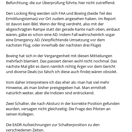
Befürchtung, die zur Überprüfung führte, hier nicht zutreffend.
Den Locking Ring werden sich FAA und Boeing (beide Teil des
Ermiitlungstemas) vor Ort zudem angesehen haben. Im Report
ist davon kein Bild. Wenn der Ring verdreht, also mit der
abgeschrägten Rampe statt der gerade Kante nach oben, einbaut
wären, gäbe es schon eine AD. Indem Fall wahrscheinlich sogar
eine Emergency AD. (Verpflichtende Umsetzung vor dem
nächsten Flug, oder innerhalb der nächsten drei Flüge)
Boeing hat sich in der Vergangenheit mit diesen Mitteilungen
mehrfach blamiert. Das passiert denen wohl nicht nochmal. Das
nächste Mal gibt es dann nämlich richtig Ärger vor dem Gericht
und diverse Deals (so falsch ich diese auch finde) wären obsolet.
Vom daher interpretiere ich das eher als: man hat viel mehr
Hinweise, als man bisher preisgegeben hat. Man ermittelt
natürlich weiter, aber die Indizien sind erdrückend.
Zwei Schalter, die nach Absturz in der korrekte Position gefunden
wurden, versagen nicht gleichzeitig. Die Frage des Piloten an
seinen Kollegen.
Die EADR Aufzeichnungen zur Schalterposition zu den
verschiedenen Zeiten.