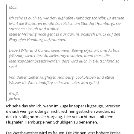
Moin,
ich sehe es auch so, wie der Flughafen Hamburg schreibt. Es werden
leicht die Gebühren erhöht (zusätzlich am Standort Hamburg), sie
sprechen sich ab und drohen.
Meiner Meinung nach geht es nur darum, politisch Druck auf den
Flughafen Hamburg aufzubauen.
Liebe EW'ler und Condorianer, wenn Boeing (Ryanair) und Airbus
(Wizzair) wieder ihre Auslieferungen starten, dann muss die
Mehrkapazität besetzt werden, dass wird auch in Deutschland so
sein!
Von daher: Lieber Flughafen Hamburg, cool bleiben und etwas
Wasser die Elbe hinabfließen lassen - alles wird gut :-)
Gruß,
Jochen
Ich sehe das ähnlich, wenn im Zuge knapper Flugzeuge, Strecken
die sich weniger oder gar nicht rechnen gestrichen werden, ist
das ein völlig normaler Vorgang. Hier versucht man, mit dem
Flughafen Hamburg einen Schuldigen zu benennen.
Die Wettbewerber wird es freuen. Die können jetzt höhere Preise