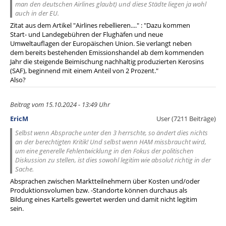
man den deutschen Airlines glaubt) und diese Städte liegen ja wohl
auch in der EU.
Zitat aus dem Artikel "Airlines rebellieren...." : "Dazu kommen
Start- und Landegebühren der Flughäfen und neue
Umweltauflagen der Europäischen Union. Sie verlangt neben
dem bereits bestehenden Emissionshandel ab dem kommenden
Jahr die steigende Beimischung nachhaltig produzierten Kerosins
(SAF), beginnend mit einem Anteil von 2 Prozent."
Also?
Beitrag vom 15.10.2024 - 13:49 Uhr
EricM
User (7211 Beiträge)
Selbst wenn Absprache unter den 3 herrschte, so ändert dies nichts
an der berechtigten Kritik! Und selbst wenn HAM missbraucht wird,
um eine generelle Fehlentwicklung in den Fokus der politischen
Diskussion zu stellen, ist dies sowohl legitim wie absolut richtig in der
Sache.
Absprachen zwischen Marktteilnehmern über Kosten und/oder
Produktionsvolumen bzw. -Standorte können durchaus als
Bildung eines Kartells gewertet werden und damit nicht legitim
sein.