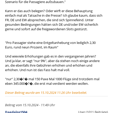
Szenario für die Passagiere aufzubauen."
Kann er das auch belegen? Oder wirft er diese Behauptung
einfach mal als Tatsache in die Presse? Ich glaube kaum, dass sich
FR, DE und EW absprechen, die sind sich Spinnefeind. Unter
gesunden Bedingungen hätten sich DE und/oder EW sicherlich
gerne und sofort auf die freigewordenen Slots gestürzt.
"Pro Passagier stehe eine Entgeltanhebung von lediglich 2,30
Euro, rund neun Prozent, im Raum"
Und wieviele Erhöhungen gab es in den vergangenen Jahren?
Und ja klar, er sagt "nur 9%", aber da stehen noch einige andere
an, die ebenfalls ihre Gebühren erhöhen und erhöhen und
erhöhen. Und nun ist das Fass halt mal voll.
"nur" 2,30�?� mal 150 Paxe Mal 1000 Flüge sind trotzdem mal
eben 345.000�?�, die erst mal verdient werden wollen.
Dieser Beitrag wurde am 15.10.2024 11:26 Uhr bearbeitet.
Beitrag vom 15.10.2024 - 11:49 Uhr
Daedalos1504
User (1011 Beiträge)