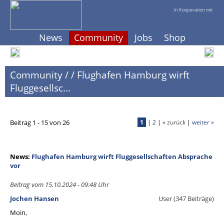
In Kooperation mit
News
Community
Jobs
Shop
Community
/
/
Flughafen Hamburg wirft
Fluggesellsc...
Beitrag 1 - 15 von 26
1
|
2
|
« zurück
|
weiter »
News:
Flughafen Hamburg wirft Fluggesellschaften Absprache
vor
Beitrag vom 15.10.2024 - 09:48 Uhr
Jochen Hansen
User (347 Beiträge)
Moin,