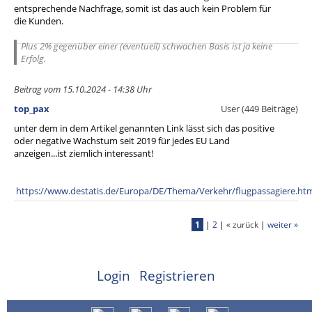
entsprechende Nachfrage, somit ist das auch kein Problem für
die Kunden.
Plus 2% gegenüber einer (eventuell) schwachen Basis ist ja keine
Erfolg.
Beitrag vom 15.10.2024 - 14:38 Uhr
top_pax
User (449 Beiträge)
unter dem in dem Artikel genannten Link lässt sich das positive
oder negative Wachstum seit 2019 für jedes EU Land
anzeigen...ist ziemlich interessant!
https://www.destatis.de/Europa/DE/Thema/Verkehr/flugpassagiere.ht
1
|
2
|
« zurück
|
weiter »
Login
Registrieren