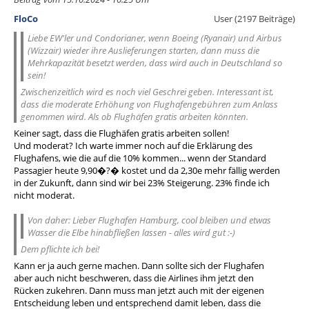
FloCo
User (2197 Beiträge)
Liebe EW'ler und Condorianer, wenn Boeing (Ryanair) und Airbus
(Wizzair) wieder ihre Auslieferungen starten, dann muss die
Mehrkapazität besetzt werden, dass wird auch in Deutschland so
sein!
Zwischenzeitlich wird es noch viel Geschrei geben. Interessant ist,
dass die moderate Erhöhung von Flughafengebühren zum Anlass
genommen wird. Als ob Flughäfen gratis arbeiten könnten.
Keiner sagt, dass die Flughäfen gratis arbeiten sollen!
Und moderat? Ich warte immer noch auf die Erklärung des
Flughafens, wie die auf die 10% kommen... wenn der Standard
Passagier heute 9,90�?� kostet und da 2,30e mehr fällig werden
in der Zukunft, dann sind wir bei 23% Steigerung. 23% finde ich
nicht moderat.
Von daher: Lieber Flughafen Hamburg, cool bleiben und etwas
Wasser die Elbe hinabfließen lassen - alles wird gut :-)
Dem pflichte ich bei!
Kann er ja auch gerne machen. Dann sollte sich der Flughafen
aber auch nicht beschweren, dass die Airlines ihm jetzt den
Rücken zukehren. Dann muss man jetzt auch mit der eigenen
Entscheidung leben und entsprechend damit leben, dass die