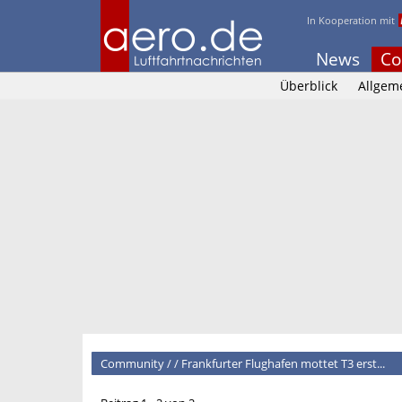
In Kooperation mit
News
Co
Überblick
Allgem
Community
/
/
Frankfurter Flughafen mottet T3 erst...