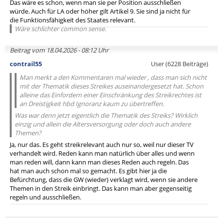
Das wäre es schon, wenn man sie per Position ausschließen
würde. Auch für LA oder höher gilt Artikel 9. Sie sind ja nicht für
die Funktionsfähigkeit des Staates relevant.
Wäre schlichter common sense.
Beitrag vom 18.04.2026 - 08:12 Uhr
contrail55
User (6228 Beiträge)
Man merkt a den Kommentaren mal wieder , dass man sich nicht
mit der Thematik dieses Streikes auseinandergesetzt hat. Schon
alleine das Einfordern einer Einschränkung des Streikrechtes ist
an Dreistigkeit hbd Ignoranz kaum zu übertreffen.
Was war denn jetzt eigentlich die Thematik des Streiks? Wirklich
einzig und allein die Altersversorgung oder doch auch andere
Themen?
Ja, nur das. Es geht streikrelevant auch nur so, weil nur dieser TV
verhandelt wird. Reden kann man natürlich über alles und wenn
man reden will, dann kann man dieses Reden auch regeln. Das
hat man auch schon mal so gemacht. Es gibt hier ja die
Befürchtung, dass die GW (wieder) verklagt wird, wenn sie andere
Themen in den Streik einbringt. Das kann man aber gegenseitig
regeln und ausschließen.