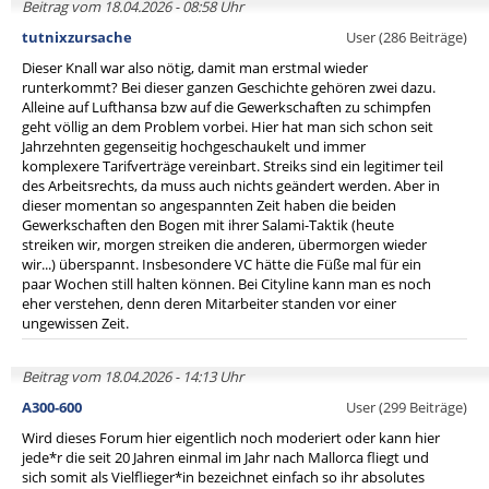
Beitrag vom 18.04.2026 - 08:58 Uhr
tutnixzursache
User (286 Beiträge)
Dieser Knall war also nötig, damit man erstmal wieder
runterkommt? Bei dieser ganzen Geschichte gehören zwei dazu.
Alleine auf Lufthansa bzw auf die Gewerkschaften zu schimpfen
geht völlig an dem Problem vorbei. Hier hat man sich schon seit
Jahrzehnten gegenseitig hochgeschaukelt und immer
komplexere Tarifverträge vereinbart. Streiks sind ein legitimer teil
des Arbeitsrechts, da muss auch nichts geändert werden. Aber in
dieser momentan so angespannten Zeit haben die beiden
Gewerkschaften den Bogen mit ihrer Salami-Taktik (heute
streiken wir, morgen streiken die anderen, übermorgen wieder
wir...) überspannt. Insbesondere VC hätte die Füße mal für ein
paar Wochen still halten können. Bei Cityline kann man es noch
eher verstehen, denn deren Mitarbeiter standen vor einer
ungewissen Zeit.
Beitrag vom 18.04.2026 - 14:13 Uhr
A300-600
User (299 Beiträge)
Wird dieses Forum hier eigentlich noch moderiert oder kann hier
jede*r die seit 20 Jahren einmal im Jahr nach Mallorca fliegt und
sich somit als Vielflieger*in bezeichnet einfach so ihr absolutes