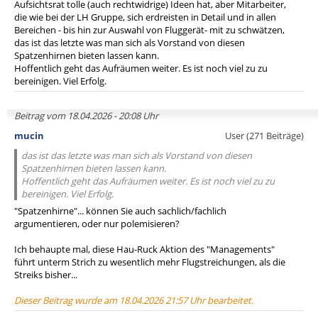
Aufsichtsrat tolle (auch rechtwidrige) Ideen hat, aber Mitarbeiter,
die wie bei der LH Gruppe, sich erdreisten in Detail und in allen
Bereichen - bis hin zur Auswahl von Fluggerät- mit zu schwätzen,
das ist das letzte was man sich als Vorstand von diesen
Spatzenhirnen bieten lassen kann.
Hoffentlich geht das Aufräumen weiter. Es ist noch viel zu zu
bereinigen. Viel Erfolg.
Beitrag vom 18.04.2026 - 20:08 Uhr
mucin
User (271 Beiträge)
das ist das letzte was man sich als Vorstand von diesen
Spatzenhirnen bieten lassen kann.
Hoffentlich geht das Aufräumen weiter. Es ist noch viel zu zu
bereinigen. Viel Erfolg.
"Spatzenhirne"... können Sie auch sachlich/fachlich
argumentieren, oder nur polemisieren?
Ich behaupte mal, diese Hau-Ruck Aktion des "Managements"
führt unterm Strich zu wesentlich mehr Flugstreichungen, als die
Streiks bisher...
Dieser Beitrag wurde am 18.04.2026 21:57 Uhr bearbeitet.