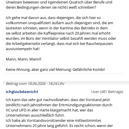
Unwissen beweisen und irgendeinen Quatsch über Berufe und
deren Bedingungen denen sie nichts weiß schreiben?
Ich gehe mal davon aus, dass diejenigen, die sich hier so
vollkommen unqualifiziert äußern auch diejenigen sind, die am
lautesten schreien, wenn in der Kantine des Betriebs in dem
sie selbst arbeiten die Kaffeepreise nach 20 Jahren mal erhöht
wurden, im Büro der Ventilator selbst bezahlt werden muss oder
die Arbeitgeberseite verlangt, dass mal sich bei Raucherpausen
auszustempeln hat!
Mann, Mann, Mann!!
Keine Ahnung, aber ganz viel Meinung: Gefährliche Kombi!
Beitrag vom 18.04.2026 - 18:24 Uhr
ichglaubdasnicht
User (481 Beiträge)
Ich kann das sehr gut nachvollziehen, dass der Vorstand jetzt
(endlich) nach Jahrzehnten der Entmündigungsaktionen durch
VC und UFO in aller Härte klargemacht hat, wer das
Unternehmen ausschließlich führt.
Ich habe als Vorstandsvorsitzender eine mitbestimmtes
Unternehmens 25 Jahre lang geführt. Es reicht schon, wenn der