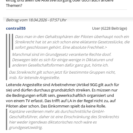
einzig und allein die Altersversorgung oder doch auch andere
Themen?
Beitrag vom 18.04.2026 - 07:57 Uhr
contrail55
User (6228 Beiträge)
Dass man in den Gehaltssphären der Piloten überhaupt noch ein
Streikrecht hat ist an sich schon eine eklatante Gesetzeslücke, die
sofort geschlossen gehört. Eine absolute Frechheit.>
Manchmal sind im Grundgesetz verankerte Rechte doof.
Deswegen lebt es sich für einige wenige in Diktaturen und
anderen Gesellschaftsformen dafür ganz gut, hörte ich.
Das Streikrecht gilt schon jetzt für bestimmte Gruppen nicht,
insb. für leitende Angestellte.
Leitende Angestellte sind Arbeitnehmer (Artikel 9GG gilt auch für
sie) und dürfen durchaus grundsätzlich streiken. Es müssen nur
die Bedingungen erfüllt sein, gewerkschaftlich organisiert und
von einem TV erfasst. Das trifft auf LA in der Regel nicht zu, auf
Piloten aber schon. Das Einkommen spielt da keine Rolle.
Kapitäne verdienen mehr als durchschnittliche GmbH-
Geschäftsführer, daher ist eine Einschränkung des Streikrechts
hier weder irgendwas diktatorisches noch wäre es
grundgesetzwidrig.