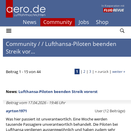
In Kooperation mit
News
Community
Jobs
Shop
Community
/
/
Lufthansa-Piloten beenden
Streik vor...
Beitrag 1 - 15 von 44
1
|
2
|
3
|
« zurück
|
weiter »
News:
Lufthansa-Piloten beenden Streik vorerst
Beitrag vom 17.04.2026 - 19:46 Uhr
ayrton1971
User (12 Beiträge)
Was hier passiert ist unverantwortlich. Eine Woche werden
tausende Passagiere unverantwortlich behandelt. Die Piloten bei
Lufthansa verdienen aussergewöhnlich und haben zudem sehr