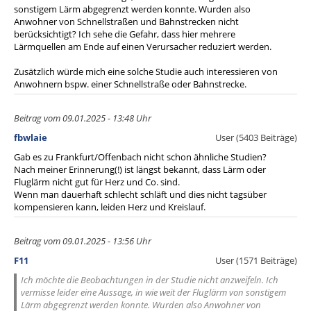
sonstigem Lärm abgegrenzt werden konnte. Wurden also
Anwohner von Schnellstraßen und Bahnstrecken nicht
berücksichtigt? Ich sehe die Gefahr, dass hier mehrere
Lärmquellen am Ende auf einen Verursacher reduziert werden.
Zusätzlich würde mich eine solche Studie auch interessieren von
Anwohnern bspw. einer Schnellstraße oder Bahnstrecke.
Beitrag vom 09.01.2025 - 13:48 Uhr
fbwlaie
User (5403 Beiträge)
Gab es zu Frankfurt/Offenbach nicht schon ähnliche Studien?
Nach meiner Erinnerung(!) ist längst bekannt, dass Lärm oder
Fluglärm nicht gut für Herz und Co. sind.
Wenn man dauerhaft schlecht schläft und dies nicht tagsüber
kompensieren kann, leiden Herz und Kreislauf.
Beitrag vom 09.01.2025 - 13:56 Uhr
F11
User (1571 Beiträge)
Ich möchte die Beobachtungen in der Studie nicht anzweifeln. Ich
vermisse leider eine Aussage, in wie weit der Fluglärm von sonstigem
Lärm abgegrenzt werden konnte. Wurden also Anwohner von