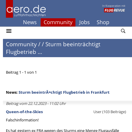
In Kooperation mit
News
Community
Jobs
Shop
Community
/
/
Sturm beeinträchtigt
Flugbetrieb ...
Beitrag 1 - 1 von 1
News:
Sturm beeintrÃ¤chtigt Flugbetrieb in Frankfurt
Beitrag vom 22.12.2023 - 11:02 Uhr
Queen-of-the-Skies
User (103 Beiträge)
Falschinformation!
Es hat gestern ex FRA wegen des Sturms eine Menge Flugausfälle