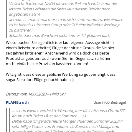
Vielleicht hatten wir NACH diesem Artikel auch einfach nur die
letzten Tickets erhalten die Swiss laut diesem Bericht noch
angeboten hat! :-)
aero.de . . . manchmal muss man sich schon wundern, wie einfach
es ist hier als Lufthansa Group oder TUI eine indirekte Werbung
zu platzieren!
Schade, dass man Berichten nicht immer 1:1 glauben darf.
Wieso buchen Sie eigentlich (der laut eigenen Aussage nicht in
einem Reisebüro arbeitet) Flüger der Airline Group, die Sie hier
seit Jahren kritisieren? Anscheinend wird da doch das beste
Produkt angeboten, auch wenn Sie - im Gegensatz zu früher -
micht einfach eine Provision kassieren können!
Witzig ist, dass diese angebliche Werbung so gut verfängt, dass
sogar Sie sofort Flüge gebucht haben :)
Beitrag vom 14.06.2023 - 14:48 Uhr
PLANEtruth
User (705 Beiträge)
... schon wieder verdeckte Werbung fuer die Lufthansa-Group???
Kaum noch Tickets fuer den Sommer . . . ;-)
Dabei habe ich gerade heute Morgen (fuer den Sommer 2023) 4
sehr billige Tickets von Frankfurt via Zuerich nach Malaga und
zurueck gebucht und 3 Tickets Muenchen via Zuerich nach