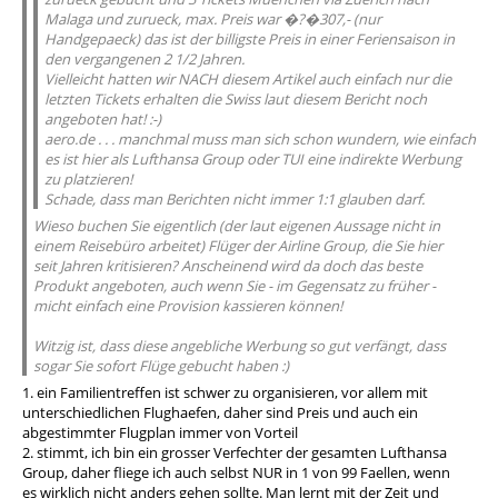
Malaga und zurueck, max. Preis war �?�307,- (nur
Handgepaeck) das ist der billigste Preis in einer Feriensaison in
den vergangenen 2 1/2 Jahren.
Vielleicht hatten wir NACH diesem Artikel auch einfach nur die
letzten Tickets erhalten die Swiss laut diesem Bericht noch
angeboten hat! :-)
aero.de . . . manchmal muss man sich schon wundern, wie einfach
es ist hier als Lufthansa Group oder TUI eine indirekte Werbung
zu platzieren!
Schade, dass man Berichten nicht immer 1:1 glauben darf.
Wieso buchen Sie eigentlich (der laut eigenen Aussage nicht in
einem Reisebüro arbeitet) Flüger der Airline Group, die Sie hier
seit Jahren kritisieren? Anscheinend wird da doch das beste
Produkt angeboten, auch wenn Sie - im Gegensatz zu früher -
micht einfach eine Provision kassieren können!
Witzig ist, dass diese angebliche Werbung so gut verfängt, dass
sogar Sie sofort Flüge gebucht haben :)
1. ein Familientreffen ist schwer zu organisieren, vor allem mit
unterschiedlichen Flughaefen, daher sind Preis und auch ein
abgestimmter Flugplan immer von Vorteil
2. stimmt, ich bin ein grosser Verfechter der gesamten Lufthansa
Group, daher fliege ich auch selbst NUR in 1 von 99 Faellen, wenn
es wirklich nicht anders gehen sollte. Man lernt mit der Zeit und