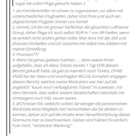
sogar Sie sofort Flüge gebucht haben :)
1. ein Familientreffen ist schwer zu organisieren, vor allem mit
unterschiedlichen Flughaefen, daher sind Preis und auch ein
abgestimmter Flugplan immer von Vorteil
2. stimmt, ich bin ein grosser Verfechter der gesamten Lufthansa
Group, daher fliege ich auch selbst NUR in 1 von 99 Faellen, wenn
es wirklich nicht anders gehen sollte. Man lernt mit der Zeit und
diversen Vorfaellen und ich moechte mir selbst treu bleiben mit
meiner Einstellung.
3. Provision???
4. Wenn Sie genau gelesen haetten . . . dann waere Ihnen
aufgefallen, dass ich diese Tickets bereits 1 Tag VOR diesem
Bericht gekauft habe, da gab es naemlich noch Tickets, OHNE
ENDE bei der Swiss und unschlagbar BILLIG, komplett entgegen
diesem Bericht, welches meine Motivation war hier auf die
angeblich "kaum noch verfuegbaren Tickets" hi zuweisen, mit
dem Vermerk, dass selbst andere Gesellschaften (ebenfalls mit
Umsteigen) noch VIEL teurer waren.
5. @Christian159, vielleicht sollten Sie weniger die persoenlichen
Merkmale eines Mitglieds hier hervorheben die Sie denken zu
kennen, dafuer sich auf die Inhalte einer Veroeffentlichung dieses
Gremiums hier zu beschraenken. Fakten sind Fakten! So einfach.
Fuer mich, "versteckte Werbung".