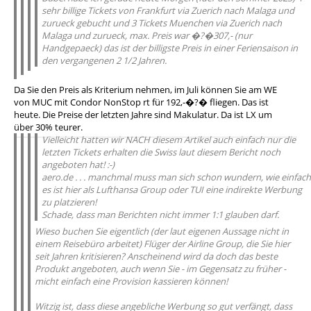
sehr billige Tickets von Frankfurt via Zuerich nach Malaga und
zurueck gebucht und 3 Tickets Muenchen via Zuerich nach
Malaga und zurueck, max. Preis war �?�307,- (nur
Handgepaeck) das ist der billigste Preis in einer Feriensaison in
den vergangenen 2 1/2 Jahren.
Da Sie den Preis als Kriterium nehmen, im Juli können Sie am WE
von MUC mit Condor NonStop rt für 192,-�?� fliegen. Das ist
heute. Die Preise der letzten Jahre sind Makulatur. Da ist LX um
über 30% teurer.
Vielleicht hatten wir NACH diesem Artikel auch einfach nur die
letzten Tickets erhalten die Swiss laut diesem Bericht noch
angeboten hat! :-)
aero.de . . . manchmal muss man sich schon wundern, wie einfach
es ist hier als Lufthansa Group oder TUI eine indirekte Werbung
zu platzieren!
Schade, dass man Berichten nicht immer 1:1 glauben darf.
Wieso buchen Sie eigentlich (der laut eigenen Aussage nicht in
einem Reisebüro arbeitet) Flüger der Airline Group, die Sie hier
seit Jahren kritisieren? Anscheinend wird da doch das beste
Produkt angeboten, auch wenn Sie - im Gegensatz zu früher -
micht einfach eine Provision kassieren können!
Witzig ist, dass diese angebliche Werbung so gut verfängt, dass