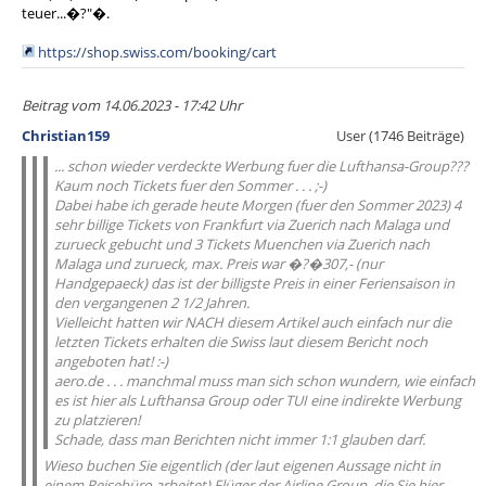
teuer...�?"�.
https://shop.swiss.com/booking/cart
Beitrag vom 14.06.2023 - 17:42 Uhr
Christian159
User (1746 Beiträge)
... schon wieder verdeckte Werbung fuer die Lufthansa-Group???
Kaum noch Tickets fuer den Sommer . . . ;-)
Dabei habe ich gerade heute Morgen (fuer den Sommer 2023) 4
sehr billige Tickets von Frankfurt via Zuerich nach Malaga und
zurueck gebucht und 3 Tickets Muenchen via Zuerich nach
Malaga und zurueck, max. Preis war �?�307,- (nur
Handgepaeck) das ist der billigste Preis in einer Feriensaison in
den vergangenen 2 1/2 Jahren.
Vielleicht hatten wir NACH diesem Artikel auch einfach nur die
letzten Tickets erhalten die Swiss laut diesem Bericht noch
angeboten hat! :-)
aero.de . . . manchmal muss man sich schon wundern, wie einfach
es ist hier als Lufthansa Group oder TUI eine indirekte Werbung
zu platzieren!
Schade, dass man Berichten nicht immer 1:1 glauben darf.
Wieso buchen Sie eigentlich (der laut eigenen Aussage nicht in
einem Reisebüro arbeitet) Flüger der Airline Group, die Sie hier