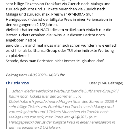
sehr billige Tickets von Frankfurt via Zuerich nach Malaga und
zurueck gebucht und 3 Tickets Muenchen via Zuerich nach
Malaga und zurueck, max. Preis war �?�307,- (nur
Handgepaeck) das ist der billigste Preis in einer Feriensaison in
den vergangenen 2 1/2 Jahren.
Vielleicht hatten wir NACH diesem Artikel auch einfach nur die
letzten Tickets erhalten die Swiss laut diesem Bericht noch
angeboten hat! :-)
aero.de . . . manchmal muss man sich schon wundern, wie einfach
es ist hier als Lufthansa Group oder TUI eine indirekte Werbung
zu platzieren!
Schade, dass man Berichten nicht immer 1:1 glauben darf.
Beitrag vom 14.06.2023 - 14:26 Uhr
Christian159
User (1746 Beiträge)
... schon wieder verdeckte Werbung fuer die Lufthansa-Group???
Kaum noch Tickets fuer den Sommer . . . ;-)
Dabei habe ich gerade heute Morgen (fuer den Sommer 2023) 4
sehr billige Tickets von Frankfurt via Zuerich nach Malaga und
zurueck gebucht und 3 Tickets Muenchen via Zuerich nach
Malaga und zurueck, max. Preis war �?�307,- (nur
Handgepaeck) das ist der billigste Preis in einer Feriensaison in
den vergangenen 2 1/2 Jahren.