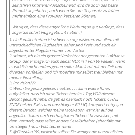
seit Jahren kritisieren? Anscheinend wird da doch das beste
Produkt angeboten, auch wenn Sie - im Gegensatz zu früher -
micht einfach eine Provision kassieren können!
Witzig ist, dass diese angebliche Werbung so gut verfängt, dass
sogar Sie sofort Flüge gebucht haben :)
1. ein Familientreffen ist schwer zu organisieren, vor allem mit
unterschiedlichen Flughaefen, daher sind Preis und auch ein
abgestimmter Flugplan immer von Vorteil
2. stimmt, ich bin ein grosser Verfechter der gesamten Lufthansa
Group, daher fliege ich auch selbst NUR in 1 von 99 Faellen, wenn
es wirklich nicht anders gehen sollte. Man lernt mit der Zeit und
diversen Vorfaellen und ich moechte mir selbst treu bleiben mit
meiner Einstellung.
3. Provision???
4. Wenn Sie genau gelesen haetten . . . dann waere Ihnen
aufgefallen, dass ich diese Tickets bereits 1 Tag VOR diesem
Bericht gekauft habe, da gab es naemlich noch Tickets, OHNE
ENDE bei der Swiss und unschlagbar BILLIG, komplett entgegen
diesem Bericht, welches meine Motivation war hier auf die
angeblich "kaum noch verfuegbaren Tickets" hi zuweisen, mit
dem Vermerk, dass selbst andere Gesellschaften (ebenfalls mit
Umsteigen) noch VIEL teurer waren.
5. @Christian159, vielleicht sollten Sie weniger die persoenlichen