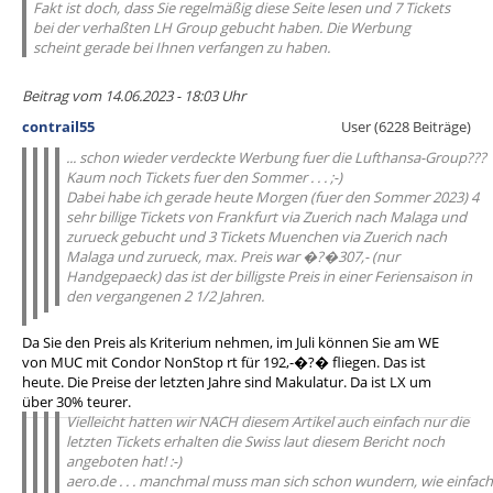
Fakt ist doch, dass Sie regelmäßig diese Seite lesen und 7 Tickets
bei der verhaßten LH Group gebucht haben. Die Werbung
scheint gerade bei Ihnen verfangen zu haben.
Beitrag vom 14.06.2023 - 18:03 Uhr
contrail55
User (6228 Beiträge)
... schon wieder verdeckte Werbung fuer die Lufthansa-Group???
Kaum noch Tickets fuer den Sommer . . . ;-)
Dabei habe ich gerade heute Morgen (fuer den Sommer 2023) 4
sehr billige Tickets von Frankfurt via Zuerich nach Malaga und
zurueck gebucht und 3 Tickets Muenchen via Zuerich nach
Malaga und zurueck, max. Preis war �?�307,- (nur
Handgepaeck) das ist der billigste Preis in einer Feriensaison in
den vergangenen 2 1/2 Jahren.
Da Sie den Preis als Kriterium nehmen, im Juli können Sie am WE
von MUC mit Condor NonStop rt für 192,-�?� fliegen. Das ist
heute. Die Preise der letzten Jahre sind Makulatur. Da ist LX um
über 30% teurer.
Vielleicht hatten wir NACH diesem Artikel auch einfach nur die
letzten Tickets erhalten die Swiss laut diesem Bericht noch
angeboten hat! :-)
aero.de . . . manchmal muss man sich schon wundern, wie einfach