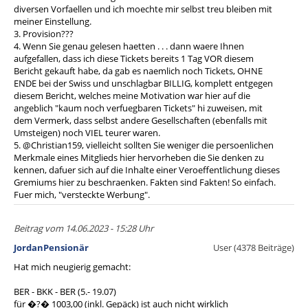
diversen Vorfaellen und ich moechte mir selbst treu bleiben mit
meiner Einstellung.
3. Provision???
4. Wenn Sie genau gelesen haetten . . . dann waere Ihnen
aufgefallen, dass ich diese Tickets bereits 1 Tag VOR diesem
Bericht gekauft habe, da gab es naemlich noch Tickets, OHNE
ENDE bei der Swiss und unschlagbar BILLIG, komplett entgegen
diesem Bericht, welches meine Motivation war hier auf die
angeblich "kaum noch verfuegbaren Tickets" hi zuweisen, mit
dem Vermerk, dass selbst andere Gesellschaften (ebenfalls mit
Umsteigen) noch VIEL teurer waren.
5. @Christian159, vielleicht sollten Sie weniger die persoenlichen
Merkmale eines Mitglieds hier hervorheben die Sie denken zu
kennen, dafuer sich auf die Inhalte einer Veroeffentlichung dieses
Gremiums hier zu beschraenken. Fakten sind Fakten! So einfach.
Fuer mich, "versteckte Werbung".
Beitrag vom 14.06.2023 - 15:28 Uhr
JordanPensionär
User (4378 Beiträge)
Hat mich neugierig gemacht:
BER - BKK - BER (5.- 19.07)
für �?� 1003,00 (inkl. Gepäck) ist auch nicht wirklich