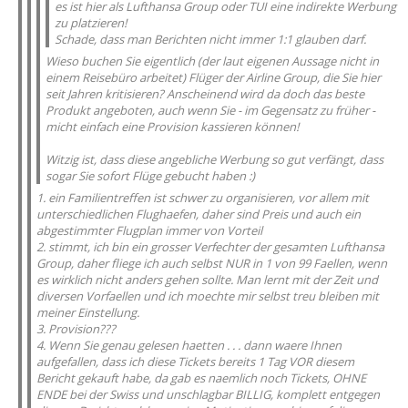
es ist hier als Lufthansa Group oder TUI eine indirekte Werbung
zu platzieren!
Schade, dass man Berichten nicht immer 1:1 glauben darf.
Wieso buchen Sie eigentlich (der laut eigenen Aussage nicht in
einem Reisebüro arbeitet) Flüger der Airline Group, die Sie hier
seit Jahren kritisieren? Anscheinend wird da doch das beste
Produkt angeboten, auch wenn Sie - im Gegensatz zu früher -
micht einfach eine Provision kassieren können!
Witzig ist, dass diese angebliche Werbung so gut verfängt, dass
sogar Sie sofort Flüge gebucht haben :)
1. ein Familientreffen ist schwer zu organisieren, vor allem mit
unterschiedlichen Flughaefen, daher sind Preis und auch ein
abgestimmter Flugplan immer von Vorteil
2. stimmt, ich bin ein grosser Verfechter der gesamten Lufthansa
Group, daher fliege ich auch selbst NUR in 1 von 99 Faellen, wenn
es wirklich nicht anders gehen sollte. Man lernt mit der Zeit und
diversen Vorfaellen und ich moechte mir selbst treu bleiben mit
meiner Einstellung.
3. Provision???
4. Wenn Sie genau gelesen haetten . . . dann waere Ihnen
aufgefallen, dass ich diese Tickets bereits 1 Tag VOR diesem
Bericht gekauft habe, da gab es naemlich noch Tickets, OHNE
ENDE bei der Swiss und unschlagbar BILLIG, komplett entgegen