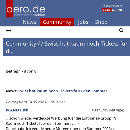
In Kooperation mit
News
Community
Jobs
Shop
Community
/
/
Swiss hat kaum noch Tickets für
d...
Beitrag 1 - 8 von 8
News:
Swiss hat kaum noch Tickets fÃ¼r den Sommer
Beitrag vom 14.06.2023 - 10:19 Uhr
PLANEtruth
User (705 Beiträge)
... schon wieder verdeckte Werbung fuer die Lufthansa-Group???
Kaum noch Tickets fuer den Sommer . . . ;-)
Dabei habe ich gerade heute Morgen (fuer den Sommer 2023) 4