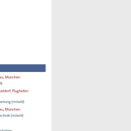
bau, München
d)
eldorf, Flughafen
eitung (m/w/d)
bau, München
technik (m/w/d)
chalten