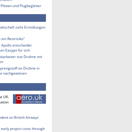
 Piloten und Flugbegleiter
ltschaft zieht Ermittlungen
 ein Restrisiko"
 Apollo entscheidet
m Easyjet für sich
tarbeiter trat Drohne mit
en
Sprengstoff an Drohne in
lle nachgewiesen
he UK.
iation
cident on British Airways
early project costs through