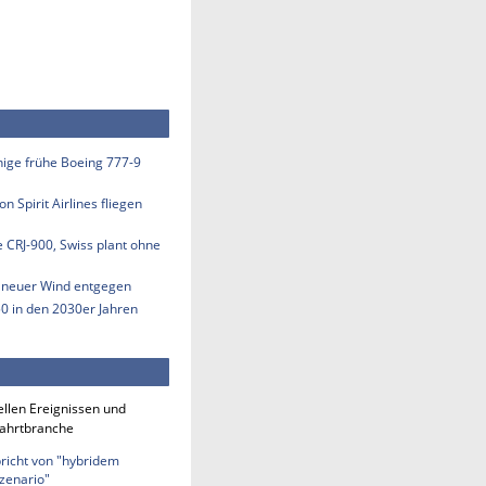
inige frühe Boeing 777-9
n Spirit Airlines fliegen
e CRJ-900, Swiss plant ohne
s neuer Wind entgegen
50 in den 2030er Jahren
ellen Ereignissen und
fahrtbranche
richt von "hybridem
zenario"