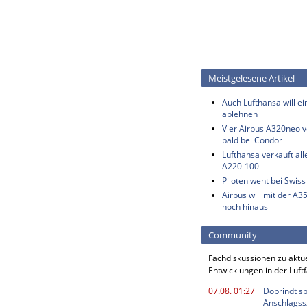
Meistgelesene Artikel
Auch Lufthansa will e
ablehnen
Vier Airbus A320neo vo
bald bei Condor
Lufthansa verkauft all
A220-100
Piloten weht bei Swis
Airbus will mit der A3
hoch hinaus
Community
Fachdiskussionen zu aktu
Entwicklungen in der Luft
07.08. 01:27
Dobrindt sp
Anschlagss