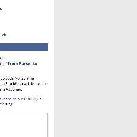
nz
lick
s |
 | "From Purser to
n Episode No. 23 eine
on Frankfurt nach Mauritius
em A330neo.
ei aero.de nur EUR 19,95
eferung!