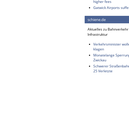
higher fees
Gatwick Airports suffe
schiene.de
Aktuelles zu Bahnverkehr
Infrastruktur
Verkehrsminister wol
klagen
Monatelange Sperrung
Zwickau
Schwerer Straßenbahnu
25 Verletzte