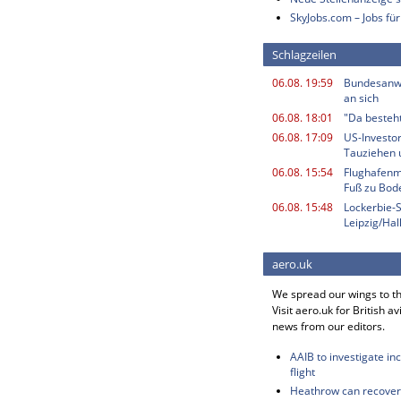
SkyJobs.com – Jobs für
Schlagzeilen
06.08. 19:59
Bundesanwa
an sich
06.08. 18:01
"Da besteht
06.08. 17:09
US-Investor
Tauziehen u
06.08. 15:54
Flughafenmi
Fuß zu Bod
06.08. 15:48
Lockerbie-
Leipzig/Ha
aero.uk
We spread our wings to t
Visit aero.uk for British av
news from our editors.
AAIB to investigate in
flight
Heathrow can recover 