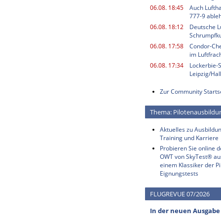
06.08. 18:45
Auch Luftha
777-9 able
06.08. 18:12
Deutsche L
Schrumpfku
06.08. 17:58
Condor-Chef
im Luftfrac
06.08. 17:34
Lockerbie-
Leipzig/Ha
Zur Community Starts
Thema: Pilotenausbildu
Aktuelles zu Ausbildun
Training und Karriere
Probieren Sie online 
OWT von SkyTest® au
einem Klassiker der Pi
Eignungstests
FLUGREVUE 07/2026
In der neuen Ausgabe