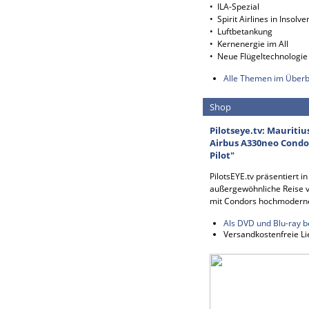
• ILA-Spezial
• Spirit Airlines in Insolve
• Luftbetankung
• Kernenergie im All
• Neue Flügeltechnologie
Alle Themen im Überb
Shop
Pilotseye.tv: Mauritiu
Airbus A330neo Condor
Pilot"
PilotsEYE.tv präsentiert i
außergewöhnliche Reise v
mit Condors hochmodern
Als DVD und Blu-ray b
Versandkostenfreie Li