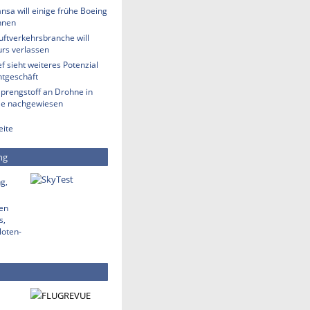
nsa will einige frühe Boeing
hnen
uftverkehrsbranche will
rs verlassen
 sieht weiteres Potenzial
htgeschäft
Sprengstoff an Drohne in
lle nachgewiesen
eite
ng
g,
den
s,
loten-