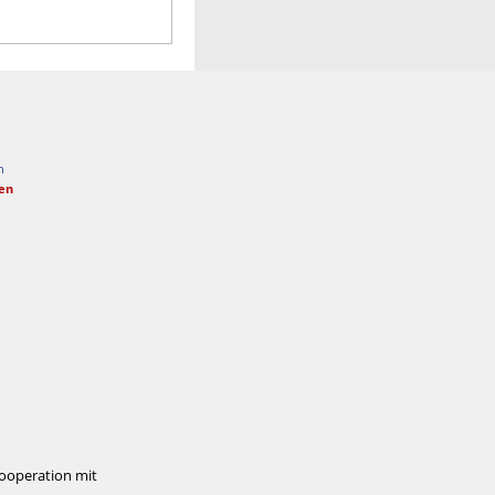
n
fen
Kooperation mit