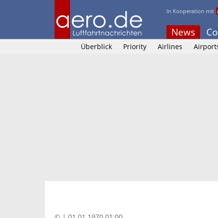
In Kooperation mit
News
Co
Überblick
Priority
Airlines
Airport
© | 01.01.1970 01:00