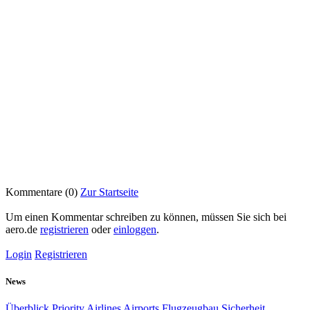
Kommentare (0)
Zur Startseite
Um einen Kommentar schreiben zu können, müssen Sie sich bei
aero.de
registrieren
oder
einloggen
.
Login
Registrieren
News
Überblick
Priority
Airlines
Airports
Flugzeugbau
Sicherheit