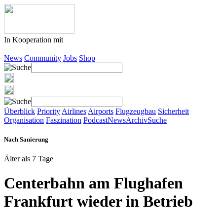
In Kooperation mit
News
Community
Jobs
Shop
Überblick
Priority
Airlines
Airports
Flugzeugbau
Sicherheit
Organisation
Faszination
Podcast
News
Archiv
Suche
Nach Sanierung
Älter als 7 Tage
Centerbahn am Flughafen
Frankfurt wieder in Betrieb