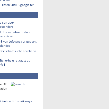
 Piloten und Flugbegleiter
eisen über
rstandort
ill Drohnenabwehr durch
zei stärken
-8 von Lufthansa ungeplant
elandet
ndertschaft sucht Nordbahn
Sicherheitsrat tagte zu
fall
he UK.
iation
cident on British Airways