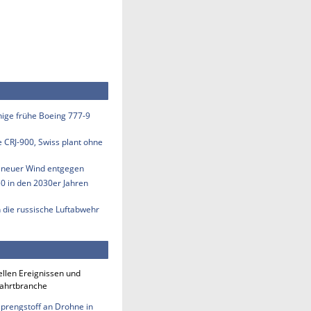
inige frühe Boeing 777-9
e CRJ-900, Swiss plant ohne
s neuer Wind entgegen
50 in den 2030er Jahren
n die russische Luftabwehr
ellen Ereignissen und
fahrtbranche
Sprengstoff an Drohne in