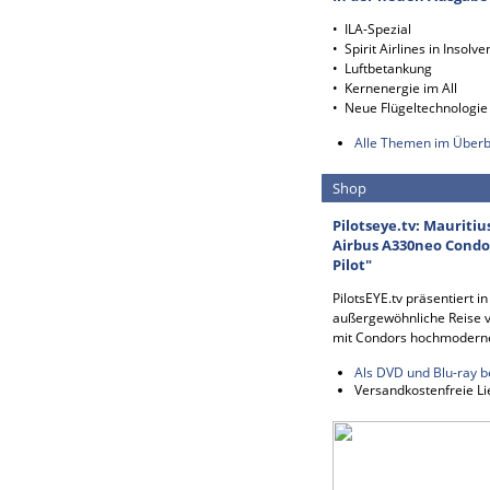
• ILA-Spezial
• Spirit Airlines in Insolve
• Luftbetankung
• Kernenergie im All
• Neue Flügeltechnologie
Alle Themen im Überb
Shop
Pilotseye.tv: Mauritiu
Airbus A330neo Condor
Pilot"
PilotsEYE.tv präsentiert i
außergewöhnliche Reise v
mit Condors hochmodern
Als DVD und Blu-ray b
Versandkostenfreie Li