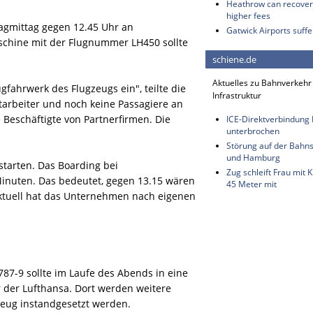
Heathrow can recover 
higher fees
tagmittag gegen 12.45 Uhr an
Gatwick Airports suffe
aschine mit der Flugnummer LH450 sollte
schiene.de
Aktuelles zu Bahnverkehr
gfahrwerk des Flugzeugs ein", teilte die
Infrastruktur
tarbeiter und noch keine Passagiere an
 Beschäftigte von Partnerfirmen. Die
ICE-Direktverbindung B
unterbrochen
Störung auf der Bahn
und Hamburg
starten. Das Boarding bei
Zug schleift Frau mit
Minuten. Das bedeutet, gegen 13.15 wären
45 Meter mit
Aktuell hat das Unternehmen nach eigenen
787-9 sollte im Laufe des Abends in eine
 der Lufthansa. Dort werden weitere
zeug instandgesetzt werden.