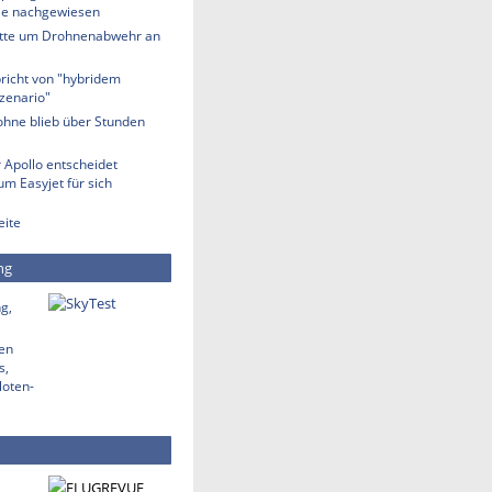
lle nachgewiesen
tte um Drohnenabwehr an
richt von "hybridem
zenario"
ohne blieb über Stunden
 Apollo entscheidet
m Easyjet für sich
eite
ng
g,
den
s,
loten-