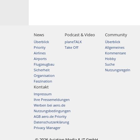
News
Podcast & Video
Community
Überblick
planeTALK
Überblick
Priority
Take Off
Allgemeines
Airlines
Kommentare
Airports
Hobby
Flugzeugbau
Suche
Sicherheit
Nutzungsregeln
Organisation
Faszination
Kontakt
Impressum
Ihre Pressemeldungen
Werben bei aero.de
Nutzungsbedingungen
AGB aero.de Priority
Datenschutzerklärung
Privacy Manager
© 2026 Aviation Media & IT GmbH