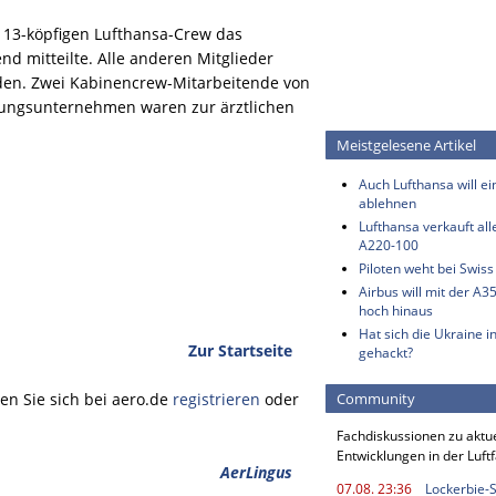
r 13-köpfigen Lufthansa-Crew das
d mitteilte. Alle anderen Mitglieder
rden. Zwei Kabinencrew-Mitarbeitende von
stungsunternehmen waren zur ärztlichen
Meistgelesene Artikel
Auch Lufthansa will e
ablehnen
Lufthansa verkauft all
A220-100
Piloten weht bei Swis
Airbus will mit der A3
hoch hinaus
Hat sich die Ukraine i
Zur Startseite
gehackt?
n Sie sich bei aero.de
registrieren
oder
Community
Fachdiskussionen zu aktu
Entwicklungen in der Luft
AerLingus
07.08. 23:36
Lockerbie-