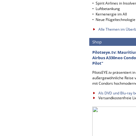
• Spirit Airlines in Insolve
• Luftbetankung
• Kernenergie im All
• Neue Flügeltechnologie
Alle Themen im Überb
Shop
Pilotseye.tv: Mauritiu
Airbus A330neo Condor
Pilot"
PilotsEYE.tv präsentiert i
außergewöhnliche Reise v
mit Condors hochmodern
Als DVD und Blu-ray b
Versandkostenfreie Li