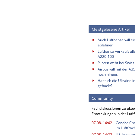
Meistgelesene Artikel
Auch Lufthansa will e
ablehnen
Lufthansa verkauft all
A220-100
Piloten weht bei Swis
Airbus will mit der A3
hoch hinaus
Hat sich die Ukraine i
gehackt?
Community
Fachdiskussionen zu aktu
Entwicklungen in der Luft
07.08. 14:42
Condor-Chef
im Luftfrac
07.08. 14:22
US-Investor