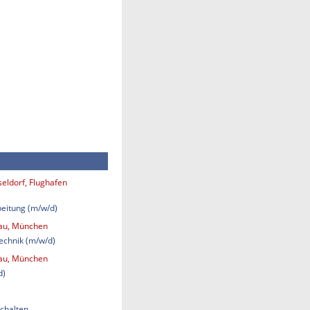
eldorf, Flughafen
eitung (m/w/d)
bau, München
technik (m/w/d)
bau, München
d)
chalten