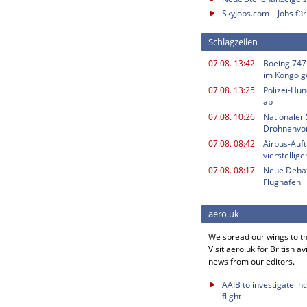
SkyJobs.com – Jobs für
Schlagzeilen
07.08. 13:42
Boeing 747
im Kongo g
07.08. 13:25
Polizei-Hu
ab
07.08. 10:26
Nationaler 
Drohnenvor
07.08. 08:42
Airbus-Auf
vierstellig
07.08. 08:17
Neue Deba
Flughäfen
aero.uk
We spread our wings to t
Visit aero.uk for British av
news from our editors.
AAIB to investigate in
flight