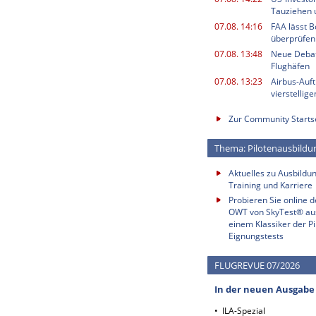
Tauziehen u
07.08. 14:16
FAA lässt 
überprüfen
07.08. 13:48
Neue Deba
Flughäfen
07.08. 13:23
Airbus-Auf
vierstellig
Zur Community Starts
Thema: Pilotenausbildu
Aktuelles zu Ausbildun
Training und Karriere
Probieren Sie online 
OWT von SkyTest® au
einem Klassiker der Pi
Eignungstests
FLUGREVUE 07/2026
In der neuen Ausgabe
• ILA-Spezial