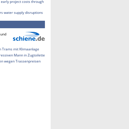
early project costs through
rs water supply disruptions
 und
h Trams mit Klimaanlage
essiven Mann in Zugtoilette
len wegen Trassenpreisen