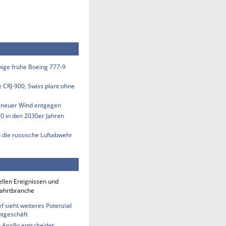
inige frühe Boeing 777-9
e CRJ-900, Swiss plant ohne
s neuer Wind entgegen
50 in den 2030er Jahren
n die russische Luftabwehr
ellen Ereignissen und
fahrtbranche
 sieht weiteres Potenzial
htgeschäft
 Apollo entscheidet