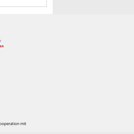
n
fen
Kooperation mit