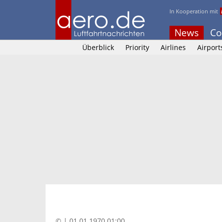
In Kooperation mit
News
Co
Überblick
Priority
Airlines
Airport
© | 01.01.1970 01:00