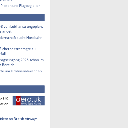
 Piloten und Flugbegleiter
-8 von Lufthansa ungeplant
elandet
ndertschaft sucht Nordbahn
Sicherheitsrat tagte zu
fall
tragseingang 2026 schon im
en Bereich
tte um Drohnenabwehr an
he UK.
iation
cident on British Airways