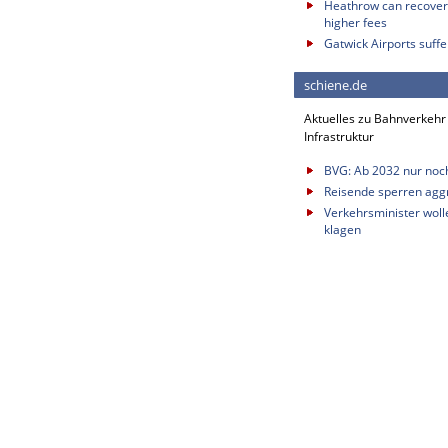
Heathrow can recover 
higher fees
Gatwick Airports suffe
schiene.de
Aktuelles zu Bahnverkehr
Infrastruktur
BVG: Ab 2032 nur noc
Reisende sperren aggr
Verkehrsminister wol
klagen