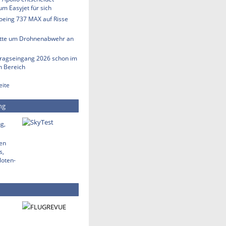
m Easyjet für sich
Boeing 737 MAX auf Risse
tte um Drohnenabwehr an
tragseingang 2026 schon im
en Bereich
eite
ng
g,
den
s,
loten-