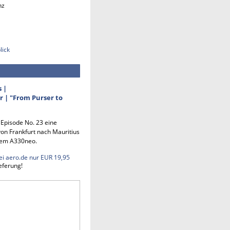
nz
lick
s |
 | "From Purser to
n Episode No. 23 eine
on Frankfurt nach Mauritius
em A330neo.
ei aero.de nur EUR 19,95
eferung!