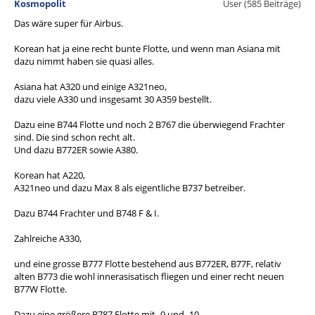
Kosmopolit
User (585 Beiträge)
Das wäre super für Airbus.
Korean hat ja eine recht bunte Flotte, und wenn man Asiana mit
dazu nimmt haben sie quasi alles.
Asiana hat A320 und einige A321neo,
dazu viele A330 und insgesamt 30 A359 bestellt.
Dazu eine B744 Flotte und noch 2 B767 die überwiegend Frachter
sind. Die sind schon recht alt.
Und dazu B772ER sowie A380.
Korean hat A220,
A321neo und dazu Max 8 als eigentliche B737 betreiber.
Dazu B744 Frachter und B748 F & I.
Zahlreiche A330,
und eine grosse B777 Flotte bestehend aus B772ER, B77F, relativ
alten B773 die wohl innerasisatisch fliegen und einer recht neuen
B77W Flotte.
Dazu eine größere B787 Flotte mit -9 und -10.