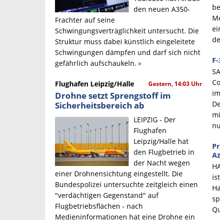
be
den neuen A350-
Me
Frachter auf seine
ei
Schwingungsverträglichkeit untersucht. Die
de
Struktur muss dabei künstlich eingeleitete
Schwingungen dämpfen und darf sich nicht
F-
gefährlich aufschaukeln.
»
SA
Co
Flughafen Leipzig/Halle
Gestern, 14:03 Uhr
im
Drohne setzt Sprengstoff im
De
Sicherheitsbereich ab
mi
LEIPZIG - Der
nu
Flughafen
Leipzig/Halle hat
Pr
den Flugbetrieb in
Az
der Nacht wegen
HA
einer Drohnensichtung eingestellt. Die
is
Bundespolizei untersuchte zeitgleich einen
Ha
"verdächtigen Gegenstand" auf
sp
Flugbetriebsflächen - nach
Qu
Medieninformationen hat eine Drohne ein