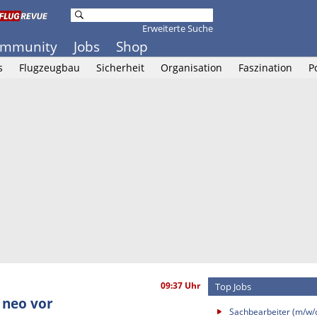
Erweiterte Suche
mmunity
Jobs
Shop
s
Flugzeugbau
Sicherheit
Organisation
Faszination
P
09:37 Uhr
Top Jobs
1neo vor
Sachbearbeiter (m/w/