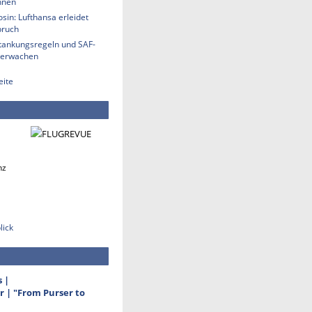
hnen
sin: Lufthansa erleidet
bruch
etankungsregeln und SAF-
berwachen
eite
nz
lick
s |
 | "From Purser to