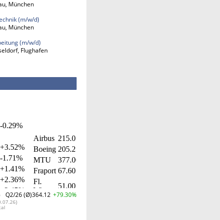
bau, München
technik (m/w/d)
bau, München
eitung (m/w/d)
eldorf, Flughafen
%
Q2/26 (Ø)
364.12
+79.30%
0.07.26)
tal