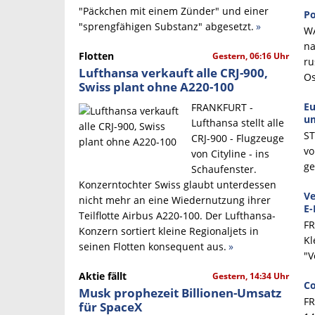
"Päckchen mit einem Zünder" und einer
Po
"sprengfähigen Substanz" abgesetzt.
»
WA
na
Flotten
Gestern, 06:16 Uhr
ru
Lufthansa verkauft alle CRJ-900,
Os
Swiss plant ohne A220-100
Eu
FRANKFURT -
u
Lufthansa stellt alle
ST
CRJ-900 - Flugzeuge
vo
von Cityline - ins
ge
Schaufenster.
Konzerntochter Swiss glaubt unterdessen
Ve
nicht mehr an eine Wiedernutzung ihrer
E-
Teilflotte Airbus A220-100. Der Lufthansa-
FR
Konzern sortiert kleine Regionaljets in
Kl
seinen Flotten konsequent aus.
»
"V
Aktie fällt
Gestern, 14:34 Uhr
Co
Musk prophezeit Billionen-Umsatz
FR
für SpaceX