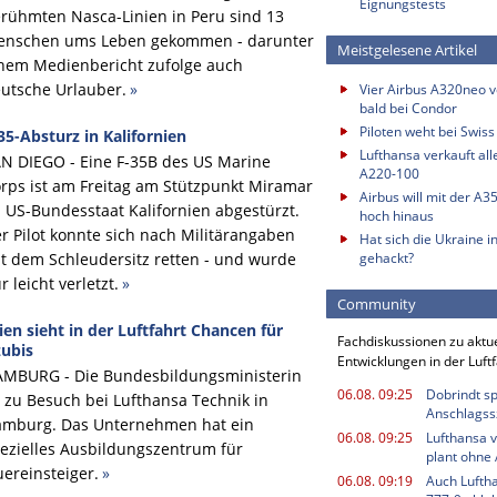
Eignungstests
rühmten Nasca-Linien in Peru sind 13
nschen ums Leben gekommen - darunter
Meistgelesene Artikel
nem Medienbericht zufolge auch
utsche Urlauber.
»
Vier Airbus A320neo vo
bald bei Condor
Piloten weht bei Swis
35-Absturz in Kalifornien
Lufthansa verkauft all
N DIEGO - Eine F-35B des US Marine
A220-100
rps ist am Freitag am Stützpunkt Miramar
Airbus will mit der A3
 US-Bundesstaat Kalifornien abgestürzt.
hoch hinaus
r Pilot konnte sich nach Militärangaben
Hat sich die Ukraine i
t dem Schleudersitz retten - und wurde
gehackt?
r leicht verletzt.
»
Community
ien sieht in der Luftfahrt Chancen für
Fachdiskussionen zu aktu
ubis
Entwicklungen in der Luft
MBURG - Die Bundesbildungsministerin
06.08. 09:25
Dobrindt sp
t zu Besuch bei Lufthansa Technik in
Anschlagss
mburg. Das Unternehmen hat ein
06.08. 09:25
Lufthansa v
ezielles Ausbildungszentrum für
plant ohne
ereinsteiger.
»
06.08. 09:19
Auch Luftha