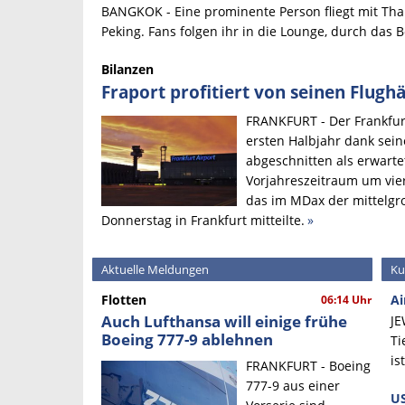
BANGKOK - Eine prominente Person fliegt mit Th
Peking. Fans folgen ihr in die Lounge, durch das B
Bilanzen
Fraport profitiert von seinen Flugh
FRANKFURT - Der Frankfur
ersten Halbjahr dank sein
abgeschnitten als erwarte
Vorjahreszeitraum um vier
das im MDax der mittelg
Donnerstag in Frankfurt mitteilte.
»
Aktuelle Meldungen
Ku
Flotten
Ai
06:14 Uhr
Auch Lufthansa will einige frühe
JE
Boeing 777-9 ablehnen
Ti
is
FRANKFURT - Boeing
777-9 aus einer
US