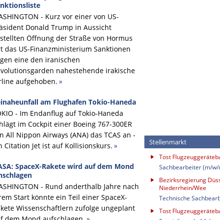
nktionsliste
SHINGTON - Kurz vor einer von US-
äsident Donald Trump in Aussicht
stellten Öffnung der Straße von Hormus
t das US-Finanzministerium Sanktionen
gen eine den iranischen
volutionsgarden nahestehende irakische
rline aufgehoben.
»
inaheunfall am Flughafen Tokio-Haneda
KIO - Im Endanflug auf Tokio-Haneda
hlägt im Cockpit einer Boeing 767-300ER
n All Nippon Airways (ANA) das TCAS an -
Stellenmarkt
n Citation Jet ist auf Kollisionskurs.
»
Tost Flugzeuggeräte
SA: SpaceX-Rakete wird auf dem Mond
Sachbearbeiter (m/w/
nschlagen
Bezirksregierung Düss
SHINGTON - Rund anderthalb Jahre nach
Niederrhein/Wee
rem Start könnte ein Teil einer SpaceX-
Technische Sachbearb
kete Wissenschaftlern zufolge ungeplant
Tost Flugzeuggeräte
f dem Mond aufschlagen.
»