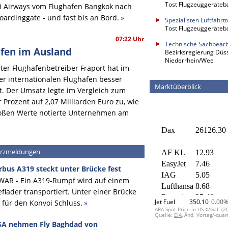
Tost Flugzeuggeräte
ai Airways vom Flughafen Bangkok nach
oardinggate - und fast bis an Bord.
»
Spezialisten Luftfahrt
Tost Flugzeuggeräte
07:22 Uhr
Technische Sachbearb
äfen im Ausland
Bezirksregierung Düss
Niederrhein/Wee
ter Flughafenbetreiber Fraport hat im
er internationalen Flughäfen besser
Marktüberblick
t. Der Umsatz legte im Vergleich zum
 Prozent auf 2,07 Milliarden Euro zu, wie
roßen Werte notierte Unternehmen am
rzmeldungen
rbus A319 steckt unter Brücke fest
WAR - Ein A319-Rumpf wird auf einem
eflader transportiert. Unter einer Brücke
Jet Fuel
350.10
0.00
t für den Konvoi Schluss.
»
ARA Spot Price in US-¢/Gal. (2
Quelle:
EIA
, Änd. Vortag/-quar
A nehmen Fly Baghdad von