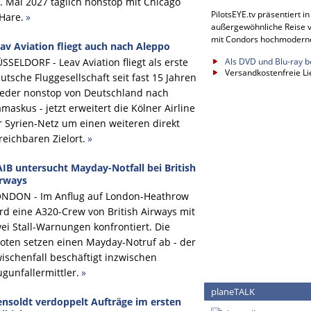
. Mai 2027 täglich nonstop mit Chicago
PilotsEYE.tv präsentiert i
Hare.
»
außergewöhnliche Reise v
mit Condors hochmodern
av Aviation fliegt auch nach Aleppo
SSELDORF - Leav Aviation fliegt als erste
Als DVD und Blu-ray b
Versandkostenfreie Li
utsche Fluggesellschaft seit fast 15 Jahren
eder nonstop von Deutschland nach
maskus - jetzt erweitert die Kölner Airline
r Syrien-Netz um einen weiteren direkt
reichbaren Zielort.
»
IB untersucht Mayday-Notfall bei British
rways
NDON - Im Anflug auf London-Heathrow
rd eine A320-Crew von British Airways mit
ei Stall-Warnungen konfrontiert. Die
loten setzen einen Mayday-Notruf ab - der
ischenfall beschäftigt inzwischen
ugunfallermittler.
»
planeTALK
nsoldt verdoppelt Aufträge im ersten