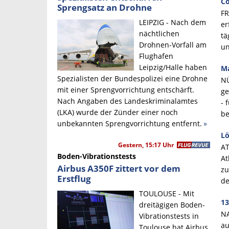
Co
Sprengsatz an Drohne
FR
LEIPZIG - Nach dem
er
nächtlichen
tä
Drohnen-Vorfall am
un
Flughafen
Leipzig/Halle haben
Ma
Spezialisten der Bundespolizei eine Drohne
N
mit einer Sprengvorrichtung entschärft.
ge
Nach Angaben des Landeskriminalamtes
- 
(LKA) wurde der Zünder einer noch
be
unbekannten Sprengvorrichtung entfernt.
»
Lö
Gestern, 15:17 Uhr
AT
Boden-Vibrationstests
At
Airbus A350F zittert vor dem
zu
Erstflug
de
TOULOUSE - Mit
13
dreitägigen Boden-
NA
Vibrationstests in
au
Toulouse hat Airbus