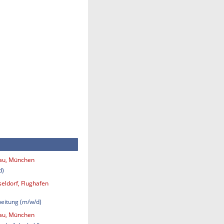
bau, München
d)
eldorf, Flughafen
eitung (m/w/d)
bau, München