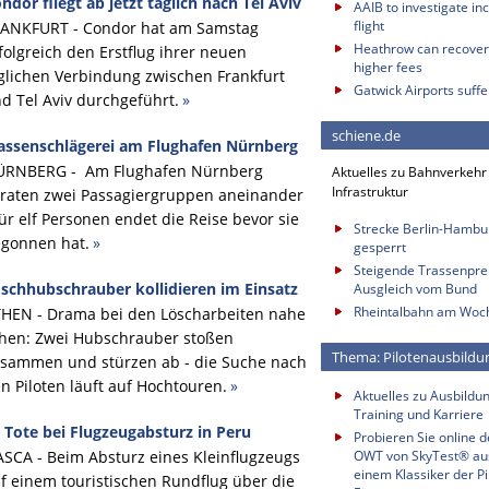
ndor fliegt ab jetzt täglich nach Tel Aviv
AAIB to investigate in
flight
ANKFURT - Condor hat am Samstag
Heathrow can recover 
folgreich den Erstflug ihrer neuen
higher fees
glichen Verbindung zwischen Frankfurt
Gatwick Airports suffe
d Tel Aviv durchgeführt.
»
schiene.de
ssenschlägerei am Flughafen Nürnberg
ÜRNBERG - Am Flughafen Nürnberg
Aktuelles zu Bahnverkehr
Infrastruktur
raten zwei Passagiergruppen aneinander
für elf Personen endet die Reise bevor sie
Strecke Berlin-Hambu
gonnen hat.
»
gesperrt
Steigende Trassenprei
schhubschrauber kollidieren im Einsatz
Ausgleich vom Bund
Rheintalbahn am Woch
HEN - Drama bei den Löscharbeiten nahe
hen: Zwei Hubschrauber stoßen
Thema: Pilotenausbildu
sammen und stürzen ab - die Suche nach
n Piloten läuft auf Hochtouren.
»
Aktuelles zu Ausbildun
Training und Karriere
 Tote bei Flugzeugabsturz in Peru
Probieren Sie online 
SCA - Beim Absturz eines Kleinflugzeugs
OWT von SkyTest® au
einem Klassiker der Pi
f einem touristischen Rundflug über die