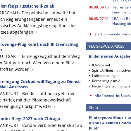
777-9 able
len fängt russische Il-20 ab
06.08. 09:16
Teures Kero
Gewinnein
RSCHAU - Die polnische Luftwaffe hat
06.08. 07:51
LBA soll B
ch Regierungsangaben erneut ein
Nutzung ü
ssisches Aufklärungsflugzeug über der
tsee abgefangen.
»
Zur Community Starts
rowings-Flug kehrt nach Blitzeinschlag
FLUGREVUE 07/2026
m
UTTGART - Ein Flugzeug ist auf dem Weg
In der neuen Ausgabe
n Stuttgart nach Wien von einem Blitz
• ILA-Spezial
troffen worden.
»
• Spirit Airlines in Insolve
• Luftbetankung
• Kernenergie im All
reinigung Cockpit will Zugang zu Dienst-
• Neue Flügeltechnologie
Mail-Adressen
ANKFURT - Bei der Lufthansa geht der
Alle Themen im Überb
einkrieg mit der Pilotengewerkschaft
ereinigung Cockpit" weiter.
»
Shop
Pilotseye.tv: Mauritiu
ndor fliegt 2027 nach Chicago
Airbus A330neo Condor
ANKFURT - Condor verbindet Frankfurt ab
Pilot"