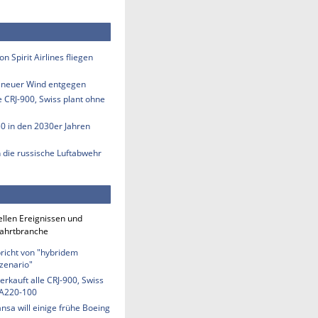
n Spirit Airlines fliegen
s neuer Wind entgegen
e CRJ-900, Swiss plant ohne
50 in den 2030er Jahren
n die russische Luftabwehr
ellen Ereignissen und
fahrtbranche
richt von "hybridem
zenario"
erkauft alle CRJ-900, Swiss
 A220-100
nsa will einige frühe Boeing