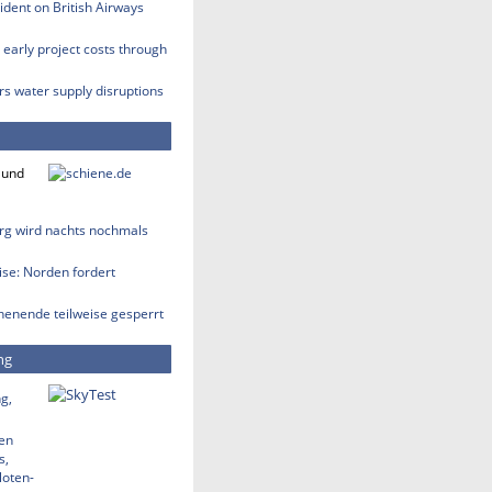
cident on British Airways
early project costs through
rs water supply disruptions
 und
rg wird nachts nochmals
se: Norden fordert
enende teilweise gesperrt
ng
g,
den
s,
loten-