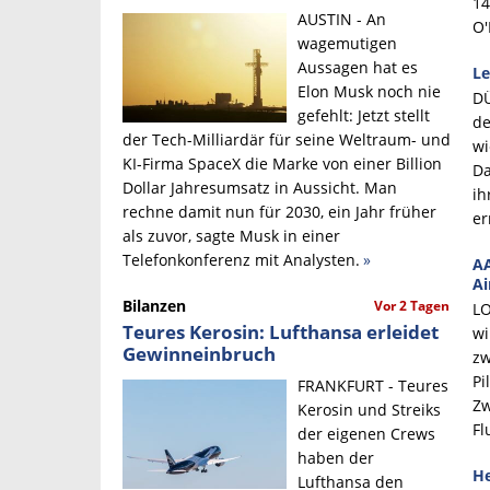
14
AUSTIN - An
O'
wagemutigen
Aussagen hat es
Le
Elon Musk noch nie
DÜ
gefehlt: Jetzt stellt
de
der Tech-Milliardär für seine Weltraum- und
wi
KI-Firma SpaceX die Marke von einer Billion
Da
Dollar Jahresumsatz in Aussicht. Man
ih
rechne damit nun für 2030, ein Jahr früher
er
als zuvor, sagte Musk in einer
Telefonkonferenz mit Analysten.
»
AA
Ai
Bilanzen
Vor 2 Tagen
LO
Teures Kerosin: Lufthansa erleidet
wi
Gewinneinbruch
zw
Pi
FRANKFURT - Teures
Zw
Kerosin und Streiks
Fl
der eigenen Crews
haben der
He
Lufthansa den