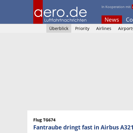
In Kooperation mit
News
Co
Überblick
Priority
Airlines
Airport
Flug TG674
Fantraube dringt fast in Airbus A32