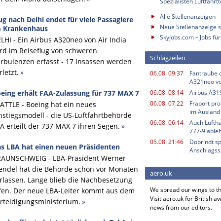
Spezialisten Luftfahrt
Alle Stellenanzeigen
ug nach Delhi endet für viele Passagiere
Neue Stellenanzeige s
m Krankenhaus
SkyJobs.com – Jobs für
LHI - Ein Airbus A320neo von Air India
rd im Reiseflug von schweren
Schlagzeilen
rbulenzen erfasst - 17 Insassen werden
rletzt.
»
06.08. 09:37
Fantraube d
A321neo v
eing erhält FAA-Zulassung für 737 MAX 7
06.08. 08:14
Airbus A319
06.08. 07:22
Fraport pro
ATTLE - Boeing hat ein neues
im Ausland
nstiegsmodell - die US-Luftfahrtbehörde
06.08. 06:14
Auch Luftha
A erteilt der 737 MAX 7 ihren Segen.
»
777-9 able
05.08. 21:46
Dobrindt sp
s LBA hat einen neuen Präsidenten
Anschlagss
AUNSCHWEIG - LBA-Präsident Werner
ndel hat die Behörde schon vor Monaten
aero.uk
rlassen. Lange blieb die Nachbesetzung
We spread our wings to t
fen. Der neue LBA-Leiter kommt aus dem
Visit aero.uk for British av
rteidigungsministerium.
»
news from our editors.