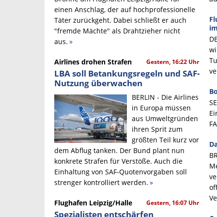
einen Anschlag, der auf hochprofessionelle
Fl
Täter zurückgeht. Dabei schließt er auch
i
"fremde Mächte" als Drahtzieher nicht
DE
aus.
»
wi
Tu
Airlines drohen Strafen
Gestern, 16:22 Uhr
ve
LBA soll Betankungsregeln und SAF-
Nutzung überwachen
Bo
BERLIN - Die Airlines
SE
in Europa müssen
Ei
aus Umweltgründen
FA
ihren Sprit zum
größten Teil kurz vor
Da
dem Abflug tanken. Der Bund plant nun
BR
konkrete Strafen für Verstöße. Auch die
Me
Einhaltung von SAF-Quotenvorgaben soll
ve
strenger kontrolliert werden.
»
of
Ve
Flughafen Leipzig/Halle
Gestern, 16:07 Uhr
Spezialisten entschärfen