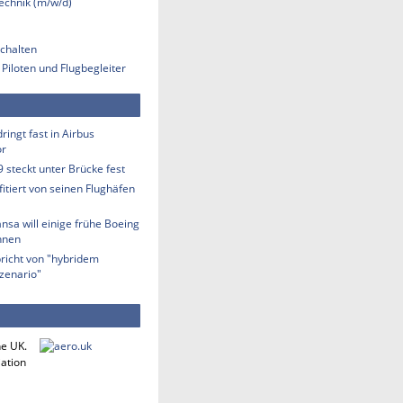
technik (m/w/d)
chalten
 Piloten und Flugbegleiter
ringt fast in Airbus
or
 steckt unter Brücke fest
fitiert von seinen Flughäfen
nsa will einige frühe Boeing
hnen
richt von "hybridem
zenario"
he UK.
iation