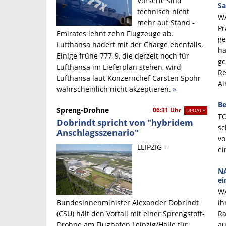
Vorserie sind
Sa
technisch nicht
WA
mehr auf Stand -
Pr
Emirates lehnt zehn Flugzeuge ab.
ge
Lufthansa hadert mit der Charge ebenfalls.
ha
Einige frühe 777-9, die derzeit noch für
ge
Lufthansa im Lieferplan stehen, wird
Re
Lufthansa laut Konzernchef Carsten Spohr
Ai
wahrscheinlich nicht akzeptieren.
»
Be
Spreng-Drohne
06:31 Uhr
UPDATE
TO
Dobrindt spricht von "hybridem
sc
Anschlagsszenario"
vo
LEIPZIG -
ei
NA
ei
WA
Bundesinnenminister Alexander Dobrindt
ih
(CSU) hält den Vorfall mit einer Sprengstoff-
Ra
Drohne am Flughafen Leipzig/Halle für
au