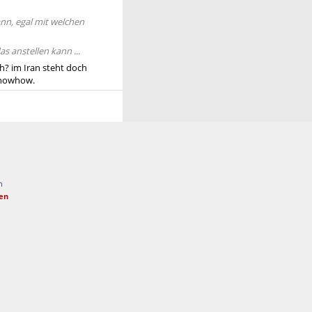
ann, egal mit welchen
s anstellen kann ...
h? im Iran steht doch
Knowhow.
n
fen