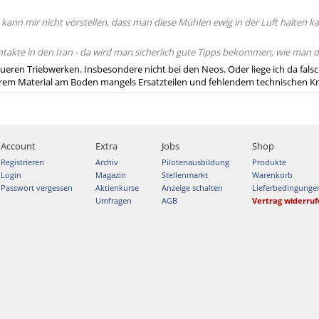
h kann mir nicht vorstellen, dass man diese Mühlen ewig in der Luft halten k
takte in den Iran - da wird man sicherlich gute Tipps bekommen, wie man da
ueren Triebwerken. Insbesondere nicht bei den Neos. Oder liege ich da falsc
erem Material am Boden mangels Ersatzteilen und fehlendem technischen 
Account
Extra
Jobs
Shop
Registrieren
Archiv
Pilotenausbildung
Produkte
Login
Magazin
Stellenmarkt
Warenkorb
Passwort vergessen
Aktienkurse
Anzeige schalten
Lieferbedingunge
Umfragen
AGB
Vertrag widerru