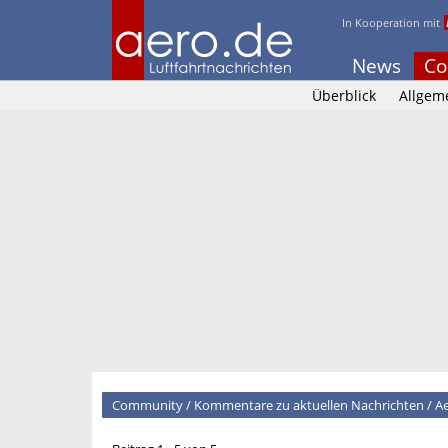
In Kooperation mit
News
Co
Überblick
Allgem
Community
/
Kommentare zu aktuellen Nachrichten
/
Ae