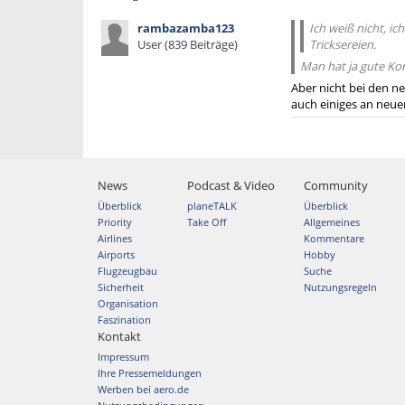
rambazamba123
Ich weiß nicht, ic
User (839 Beiträge)
Tricksereien.
Man hat ja gute Kon
Aber nicht bei den ne
auch einiges an neu
News
Podcast & Video
Community
Überblick
planeTALK
Überblick
Priority
Take Off
Allgemeines
Airlines
Kommentare
Airports
Hobby
Flugzeugbau
Suche
Sicherheit
Nutzungsregeln
Organisation
Faszination
Kontakt
Impressum
Ihre Pressemeldungen
Werben bei aero.de