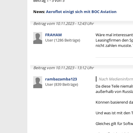
Beitrag 1 - 5 von 5
News:
Aeroflot einigt sich mit BOC Aviation
Beitrag vom 10.11.2023 - 12:43 Uhr
FRAHAM
Wäre mal interessant 
User (1286 Beiträge)
Leasingfirmen den S
nicht zahlen musste. 
Beitrag vom 10.11.2023 - 13:12 Uhr
rambazamba123
Nach Medieninformat
User (839 Beiträge)
Da diese Teile niema
außerhalb von Russla
Können basierend dar
Und was ist mit den 
Gleiches gilt für Sof