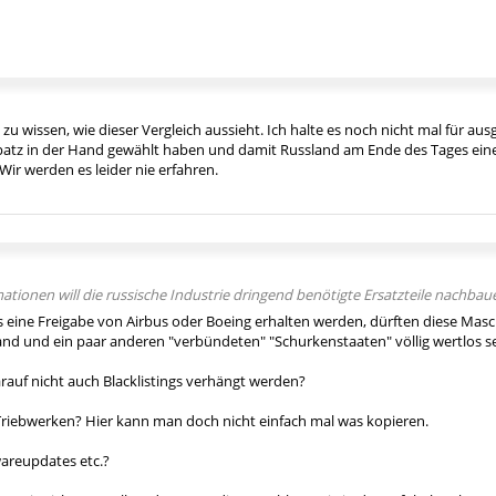
zu wissen, wie dieser Vergleich aussieht. Ich halte es noch nicht mal für aus
patz in der Hand gewählt haben und damit Russland am Ende des Tages eine
Wir werden es leider nie erfahren.
ionen will die russische Industrie dringend benötigte Ersatzteile nachbau
ls eine Freigabe von Airbus oder Boeing erhalten werden, dürften diese Ma
nd und ein paar anderen "verbündeten" "Schurkenstaaten" völlig wertlos s
auf nicht auch Blacklistings verhängt werden?
Triebwerken? Hier kann man doch nicht einfach mal was kopieren.
twareupdates etc.?