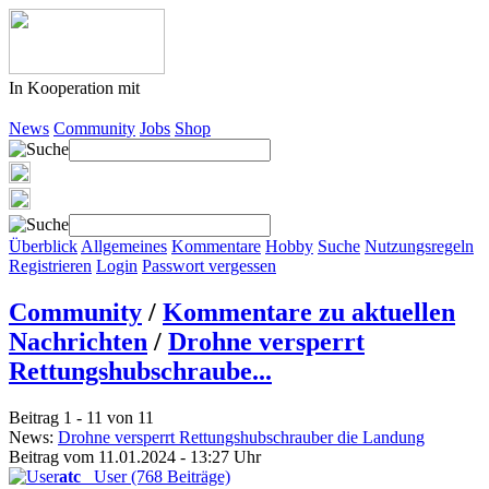
In Kooperation mit
News
Community
Jobs
Shop
Überblick
Allgemeines
Kommentare
Hobby
Suche
Nutzungsregeln
Registrieren
Login
Passwort vergessen
Community
/
Kommentare zu aktuellen
Nachrichten
/
Drohne versperrt
Rettungshubschraube...
Beitrag 1 - 11 von 11
News:
Drohne versperrt Rettungshubschrauber die Landung
Beitrag vom 11.01.2024 - 13:27 Uhr
atc
User (768 Beiträge)