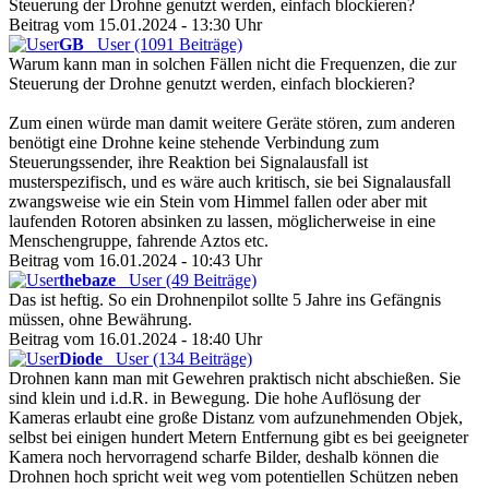
Steuerung der Drohne genutzt werden, einfach blockieren?
Beitrag vom 15.01.2024 - 13:30 Uhr
GB
User (1091 Beiträge)
Warum kann man in solchen Fällen nicht die Frequenzen, die zur
Steuerung der Drohne genutzt werden, einfach blockieren?
Zum einen würde man damit weitere Geräte stören, zum anderen
benötigt eine Drohne keine stehende Verbindung zum
Steuerungssender, ihre Reaktion bei Signalausfall ist
musterspezifisch, und es wäre auch kritisch, sie bei Signalausfall
zwangsweise wie ein Stein vom Himmel fallen oder aber mit
laufenden Rotoren absinken zu lassen, möglicherweise in eine
Menschengruppe, fahrende Aztos etc.
Beitrag vom 16.01.2024 - 10:43 Uhr
thebaze
User (49 Beiträge)
Das ist heftig. So ein Drohnenpilot sollte 5 Jahre ins Gefängnis
müssen, ohne Bewährung.
Beitrag vom 16.01.2024 - 18:40 Uhr
Diode
User (134 Beiträge)
Drohnen kann man mit Gewehren praktisch nicht abschießen. Sie
sind klein und i.d.R. in Bewegung. Die hohe Auflösung der
Kameras erlaubt eine große Distanz vom aufzunehmenden Objek,
selbst bei einigen hundert Metern Entfernung gibt es bei geeigneter
Kamera noch hervorragend scharfe Bilder, deshalb können die
Drohnen hoch spricht weit weg vom potentiellen Schützen neben