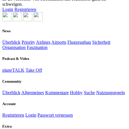
schweigen.
Login
Registrieren
News
Überblick
Priority
Airlines
Airports
Flugzeugbau
Sicherheit
Organisation
Faszination
Podcast & Video
planeTALK
Take Off
Community
Überblick
Allgemeines
Kommentare
Hobby
Suche
Nutzungsregeln
Account
Registrieren
Login
Passwort vergessen
Extra