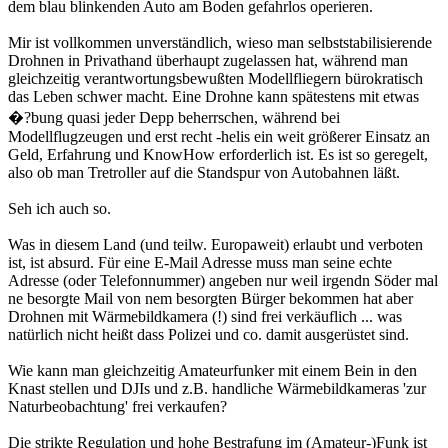
dem blau blinkenden Auto am Boden gefahrlos operieren.
Mir ist vollkommen unverständlich, wieso man selbststabilisierende
Drohnen in Privathand überhaupt zugelassen hat, während man
gleichzeitig verantwortungsbewußten Modellfliegern bürokratisch
das Leben schwer macht. Eine Drohne kann spätestens mit etwas
�?bung quasi jeder Depp beherrschen, während bei
Modellflugzeugen und erst recht -helis ein weit größerer Einsatz an
Geld, Erfahrung und KnowHow erforderlich ist. Es ist so geregelt,
also ob man Tretroller auf die Standspur von Autobahnen läßt.
Seh ich auch so.
Was in diesem Land (und teilw. Europaweit) erlaubt und verboten
ist, ist absurd. Für eine E-Mail Adresse muss man seine echte
Adresse (oder Telefonnummer) angeben nur weil irgendn Söder mal
ne besorgte Mail von nem besorgten Bürger bekommen hat aber
Drohnen mit Wärmebildkamera (!) sind frei verkäuflich ... was
natürlich nicht heißt dass Polizei und co. damit ausgerüstet sind.
Wie kann man gleichzeitig Amateurfunker mit einem Bein in den
Knast stellen und DJIs und z.B. handliche Wärmebildkameras 'zur
Naturbeobachtung' frei verkaufen?
Die strikte Regulation und hohe Bestrafung im (Amateur-)Funk ist