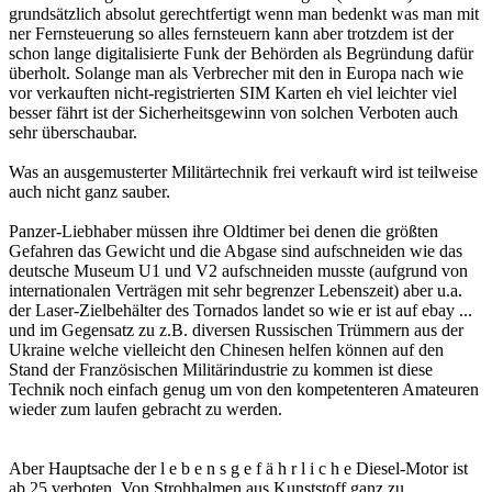
grundsätzlich absolut gerechtfertigt wenn man bedenkt was man mit
ner Fernsteuerung so alles fernsteuern kann aber trotzdem ist der
schon lange digitalisierte Funk der Behörden als Begründung dafür
überholt. Solange man als Verbrecher mit den in Europa nach wie
vor verkauften nicht-registrierten SIM Karten eh viel leichter viel
besser fährt ist der Sicherheitsgewinn von solchen Verboten auch
sehr überschaubar.
Was an ausgemusterter Militärtechnik frei verkauft wird ist teilweise
auch nicht ganz sauber.
Panzer-Liebhaber müssen ihre Oldtimer bei denen die größten
Gefahren das Gewicht und die Abgase sind aufschneiden wie das
deutsche Museum U1 und V2 aufschneiden musste (aufgrund von
internationalen Verträgen mit sehr begrenzer Lebenszeit) aber u.a.
der Laser-Zielbehälter des Tornados landet so wie er ist auf ebay ...
und im Gegensatz zu z.B. diversen Russischen Trümmern aus der
Ukraine welche vielleicht den Chinesen helfen können auf den
Stand der Französischen Militärindustrie zu kommen ist diese
Technik noch einfach genug um von den kompetenteren Amateuren
wieder zum laufen gebracht zu werden.
Aber Hauptsache der l e b e n s g e f ä h r l i c h e Diesel-Motor ist
ab 25 verboten. Von Strohhalmen aus Kunststoff ganz zu