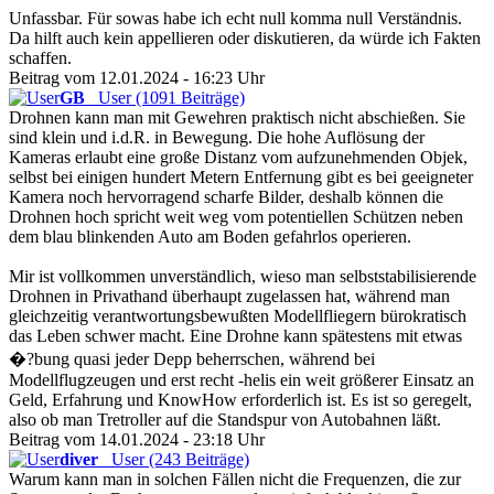
Unfassbar. Für sowas habe ich echt null komma null Verständnis.
Da hilft auch kein appellieren oder diskutieren, da würde ich Fakten
schaffen.
Beitrag vom 12.01.2024 - 16:23 Uhr
GB
User (1091 Beiträge)
Drohnen kann man mit Gewehren praktisch nicht abschießen. Sie
sind klein und i.d.R. in Bewegung. Die hohe Auflösung der
Kameras erlaubt eine große Distanz vom aufzunehmenden Objek,
selbst bei einigen hundert Metern Entfernung gibt es bei geeigneter
Kamera noch hervorragend scharfe Bilder, deshalb können die
Drohnen hoch spricht weit weg vom potentiellen Schützen neben
dem blau blinkenden Auto am Boden gefahrlos operieren.
Mir ist vollkommen unverständlich, wieso man selbststabilisierende
Drohnen in Privathand überhaupt zugelassen hat, während man
gleichzeitig verantwortungsbewußten Modellfliegern bürokratisch
das Leben schwer macht. Eine Drohne kann spätestens mit etwas
�?bung quasi jeder Depp beherrschen, während bei
Modellflugzeugen und erst recht -helis ein weit größerer Einsatz an
Geld, Erfahrung und KnowHow erforderlich ist. Es ist so geregelt,
also ob man Tretroller auf die Standspur von Autobahnen läßt.
Beitrag vom 14.01.2024 - 23:18 Uhr
diver
User (243 Beiträge)
Warum kann man in solchen Fällen nicht die Frequenzen, die zur