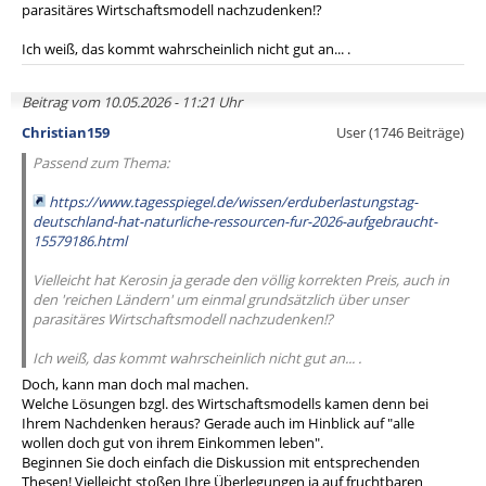
parasitäres Wirtschaftsmodell nachzudenken!?
Ich weiß, das kommt wahrscheinlich nicht gut an... .
Beitrag vom 10.05.2026 - 11:21 Uhr
Christian159
User (1746 Beiträge)
Passend zum Thema:
https://www.tagesspiegel.de/wissen/erduberlastungstag-
deutschland-hat-naturliche-ressourcen-fur-2026-aufgebraucht-
15579186.html
Vielleicht hat Kerosin ja gerade den völlig korrekten Preis, auch in
den 'reichen Ländern' um einmal grundsätzlich über unser
parasitäres Wirtschaftsmodell nachzudenken!?
Ich weiß, das kommt wahrscheinlich nicht gut an... .
Doch, kann man doch mal machen.
Welche Lösungen bzgl. des Wirtschaftsmodells kamen denn bei
Ihrem Nachdenken heraus? Gerade auch im Hinblick auf "alle
wollen doch gut von ihrem Einkommen leben".
Beginnen Sie doch einfach die Diskussion mit entsprechenden
Thesen! Vielleicht stoßen Ihre Überlegungen ja auf fruchtbaren