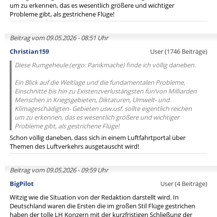
um zu erkennen, das es wesentlich größere und wichtiger
Probleme gibt, als gestrichene Flüge!
Beitrag vom 09.05.2026 - 08:51 Uhr
Christian159
User (1746 Beiträge)
Diese Rumgeheule (ergo: Panikmache) finde ich völlig daneben.
Ein Blick auf die Weltlage und die fundamentalen Probleme,
Einschnitte bis hin zu Existenzverlustängsten für/von Milliarden
Menschen in Kriegsgebieten, Diktaturen, Umwelt- und
Klimageschädigten- Gebieten usw.usf. sollte eigentlich reichen
um zu erkennen, das es wesentlich größere und wichtiger
Probleme gibt, als gestrichene Flüge!
Schon völlig daneben, dass sich in einem Luftfahrtportal über
Themen des Luftverkehrs ausgetauscht wird!
Beitrag vom 09.05.2026 - 09:59 Uhr
BigPilot
User (4 Beiträge)
Witzig wie die Situation von der Redaktion darstellt wird. In
Deutschland waren die Ersten die im großen Stil Flüge gestrichen
haben der tolle LH Konzern mit der kurzfristigen Schließung der