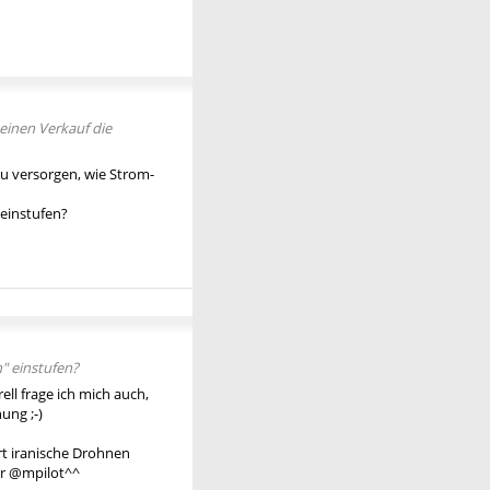
einen Verkauf die
zu versorgen, wie Strom-
 einstufen?
" einstufen?
ell frage ich mich auch,
ung ;-)
rt iranische Drohnen
ker @mpilot^^