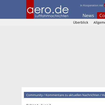
In Kooperation mit
News
Co
Überblick
Allgem
Community
/
Kommentare zu aktuellen Nachrichten
/
Ha