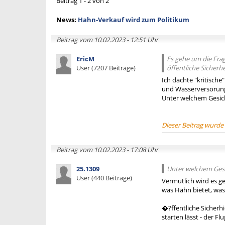
Beitrag 1 - 2 von 2
News:
Hahn-Verkauf wird zum Politikum
Beitrag vom 10.02.2023 - 12:51 Uhr
EricM
Es gehe um die Frag
User (7207 Beiträge)
öffentliche Sicher
Ich dachte "kritisch
und Wasserversorung 
Unter welchem Gesich
Dieser Beitrag wurde
Beitrag vom 10.02.2023 - 17:08 Uhr
25.1309
Unter welchem Gesi
User (440 Beiträge)
Vermutlich wird es ge
was Hahn bietet, wa
�?ffentliche Sicherh
starten lässt - der F