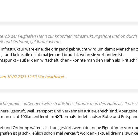
e, ob der Flughafen Hahn zur kritischen Infrastruktur gehöre und ob durch 
heit und Ordnung gefährdet werde.
e" Infrastruktur wäre eine, die dringend gebraucht wird um damit Menschen 
- und keine, die nicht mal jemand braucht, wenn sie vorhanden ist.
tspunkt - außer dem wirtschaftlichen - könnte man den Hahn als "kritisch"
 am 10.02.2023 12:53 Uhr bearbeitet.
chtspunkt - außer dem wirtschaftlichen - könnte man den Hahn als "kritisch
nerell geprüft, weil Transport und Verkehr ein KritIs-Bereich sind. Aber gener
s man nicht 100km entfernt im �?bermaß findet - außer Ruhe und Entspann
iet und Ordnung wären ja schon gestört, wenn der neue Eigentümer von do
lughafen ist ja schkließlich schon mal verkauft worden - aktuell dreimal zwin