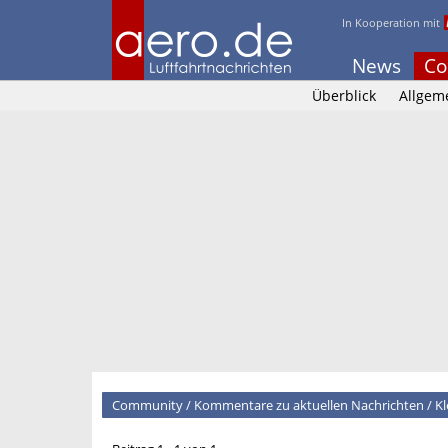
In Kooperation mit
News
Co
Überblick
Allgem
Community
/
Kommentare zu aktuellen Nachrichten
/
Kl