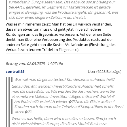
zumindest in Europa selten sein. Das habe ich sonst bislang nur
bei AA/DL gesehen. Im Segment für Mittelstrecken ist gerade
einiges in Bewegung, was die Produkte angeht. Bin gespannt, was
sich über einen längeren Zeitraum durchsetzt.
Was es mir immerhin zeigt: Man hat bei LH wirklich verstanden,
dass man etwas tun muss und geht jetzt in verschiedene
Richtungen um das Ergebnis zu verbessern. Auf der einen Seite
denkt man über eine Verbesserung des Produktes nach, auf der
anderen Seite geht man die Kosten/Aufwände an (Einstellung des
Verkaufs von teurem Trödel im Flieger, etc.).
Beitrag vom 02.05.2025 - 14:07 Uhr
contrail55
User (6228 Beiträge)
Was will man da genau testen? Kunden:innenzufriedenheit?
Genau das. Mit welchem Invest/Kundenzufriedenheit schafft
man die beste Balance. Wie würden Sie das machen, wenn Sie
eine mehrere Millonen Investition tätigen müssten? Würfeln?
Am Ende heißt es bei LH wieder �??Nein die Gäste wollen 4
Stunden nach Amman oder TelAviv auf Klappstühlen in der Bussi
sitzen�??.
Wenn es das heißt, dann wird man alles so lassen. Sind ja auch
nicht viele Airlines in Europa, die dieses Modell Business+