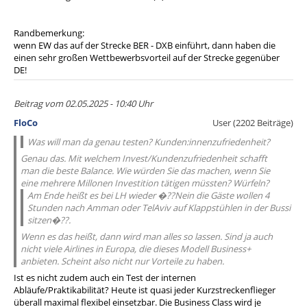
Randbemerkung:
wenn EW das auf der Strecke BER - DXB einführt, dann haben die
einen sehr großen Wettbewerbsvorteil auf der Strecke gegenüber
DE!
Beitrag vom 02.05.2025 - 10:40 Uhr
FloCo
User (2202 Beiträge)
Was will man da genau testen? Kunden:innenzufriedenheit?
Genau das. Mit welchem Invest/Kundenzufriedenheit schafft
man die beste Balance. Wie würden Sie das machen, wenn Sie
eine mehrere Millonen Investition tätigen müssten? Würfeln?
Am Ende heißt es bei LH wieder �??Nein die Gäste wollen 4
Stunden nach Amman oder TelAviv auf Klappstühlen in der Bussi
sitzen�??.
Wenn es das heißt, dann wird man alles so lassen. Sind ja auch
nicht viele Airlines in Europa, die dieses Modell Business+
anbieten. Scheint also nicht nur Vorteile zu haben.
Ist es nicht zudem auch ein Test der internen
Abläufe/Praktikabilität? Heute ist quasi jeder Kurzstreckenflieger
überall maximal flexibel einsetzbar. Die Business Class wird je