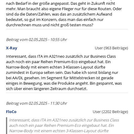
nach Bedarf in der größe angepasst. Das geht in Zukunft nicht
mehr. Man braucht also eigene Flieger nur für diese Routen. Oder
sind da die Daten/Zahlen, was das an zusätzlichem Aufwand
bedeutet, so gut im Konzern, dass man das einfach nur
durchrechnen muss und nicht groß testen muss?
Beitrag vom 02.05.2025 - 10:55 Uhr
X-Ray
User (963 Beiträge)
Interessant, dass ITA im A321neo zusätzlich zur Business Class
auch noch ein paar Reihen Premium-Eco eingebaut hat. Ein
Narrow-Body mit einem echten 3-Klassen-Layout dürfte
zumindest in Europa selten sein. Das habe ich sonst bislang nur
bei AA/DL gesehen. Im Segment für Mittelstrecken ist gerade
einiges in Bewegung, was die Produkte angeht. Bin gespannt, was
sich über einen längeren Zeitraum durchsetzt.
Beitrag vom 02.05.2025 - 11:30 Uhr
FloCo
User (2202 Beiträge)
Interessant, dass ITA im A321neo zusätzlich zur Business Class
auch noch ein paar Reihen Premium-Eco eingebaut hat. Ein
Narrow-Body mit einem echten 3-Klassen-Layout dürfte