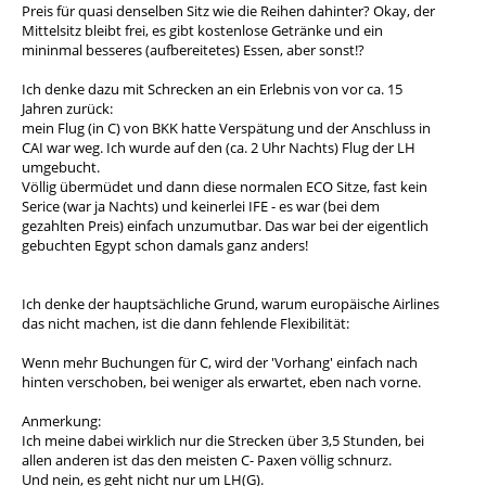
Preis für quasi denselben Sitz wie die Reihen dahinter? Okay, der
Mittelsitz bleibt frei, es gibt kostenlose Getränke und ein
mininmal besseres (aufbereitetes) Essen, aber sonst!?
Ich denke dazu mit Schrecken an ein Erlebnis von vor ca. 15
Jahren zurück:
mein Flug (in C) von BKK hatte Verspätung und der Anschluss in
CAI war weg. Ich wurde auf den (ca. 2 Uhr Nachts) Flug der LH
umgebucht.
Völlig übermüdet und dann diese normalen ECO Sitze, fast kein
Serice (war ja Nachts) und keinerlei IFE - es war (bei dem
gezahlten Preis) einfach unzumutbar. Das war bei der eigentlich
gebuchten Egypt schon damals ganz anders!
Ich denke der hauptsächliche Grund, warum europäische Airlines
das nicht machen, ist die dann fehlende Flexibilität:
Wenn mehr Buchungen für C, wird der 'Vorhang' einfach nach
hinten verschoben, bei weniger als erwartet, eben nach vorne.
Anmerkung:
Ich meine dabei wirklich nur die Strecken über 3,5 Stunden, bei
allen anderen ist das den meisten C- Paxen völlig schnurz.
Und nein, es geht nicht nur um LH(G).