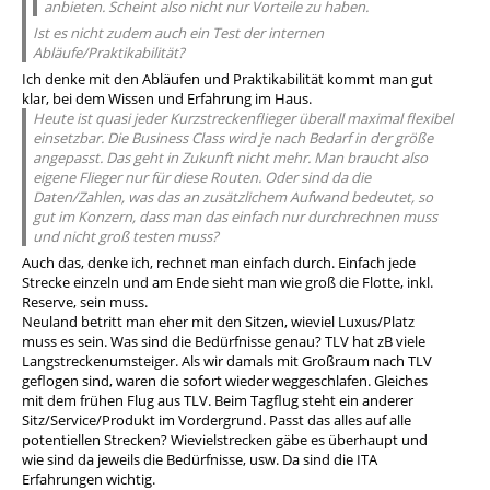
anbieten. Scheint also nicht nur Vorteile zu haben.
Ist es nicht zudem auch ein Test der internen
Abläufe/Praktikabilität?
Ich denke mit den Abläufen und Praktikabilität kommt man gut
klar, bei dem Wissen und Erfahrung im Haus.
Heute ist quasi jeder Kurzstreckenflieger überall maximal flexibel
einsetzbar. Die Business Class wird je nach Bedarf in der größe
angepasst. Das geht in Zukunft nicht mehr. Man braucht also
eigene Flieger nur für diese Routen. Oder sind da die
Daten/Zahlen, was das an zusätzlichem Aufwand bedeutet, so
gut im Konzern, dass man das einfach nur durchrechnen muss
und nicht groß testen muss?
Auch das, denke ich, rechnet man einfach durch. Einfach jede
Strecke einzeln und am Ende sieht man wie groß die Flotte, inkl.
Reserve, sein muss.
Neuland betritt man eher mit den Sitzen, wieviel Luxus/Platz
muss es sein. Was sind die Bedürfnisse genau? TLV hat zB viele
Langstreckenumsteiger. Als wir damals mit Großraum nach TLV
geflogen sind, waren die sofort wieder weggeschlafen. Gleiches
mit dem frühen Flug aus TLV. Beim Tagflug steht ein anderer
Sitz/Service/Produkt im Vordergrund. Passt das alles auf alle
potentiellen Strecken? Wievielstrecken gäbe es überhaupt und
wie sind da jeweils die Bedürfnisse, usw. Da sind die ITA
Erfahrungen wichtig.