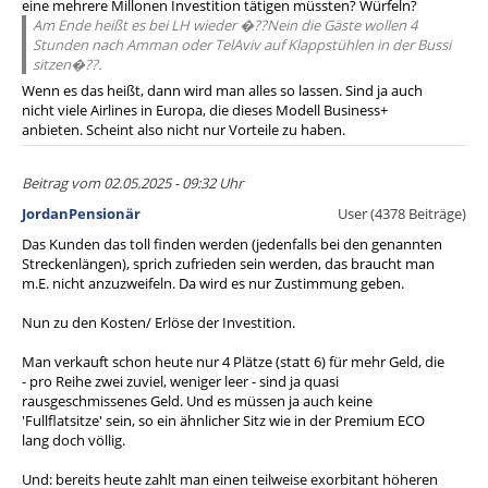
eine mehrere Millonen Investition tätigen müssten? Würfeln?
Am Ende heißt es bei LH wieder �??Nein die Gäste wollen 4
Stunden nach Amman oder TelAviv auf Klappstühlen in der Bussi
sitzen�??.
Wenn es das heißt, dann wird man alles so lassen. Sind ja auch
nicht viele Airlines in Europa, die dieses Modell Business+
anbieten. Scheint also nicht nur Vorteile zu haben.
Beitrag vom 02.05.2025 - 09:32 Uhr
JordanPensionär
User (4378 Beiträge)
Das Kunden das toll finden werden (jedenfalls bei den genannten
Streckenlängen), sprich zufrieden sein werden, das braucht man
m.E. nicht anzuzweifeln. Da wird es nur Zustimmung geben.
Nun zu den Kosten/ Erlöse der Investition.
Man verkauft schon heute nur 4 Plätze (statt 6) für mehr Geld, die
- pro Reihe zwei zuviel, weniger leer - sind ja quasi
rausgeschmissenes Geld. Und es müssen ja auch keine
'Fullflatsitze' sein, so ein ähnlicher Sitz wie in der Premium ECO
lang doch völlig.
Und: bereits heute zahlt man einen teilweise exorbitant höheren