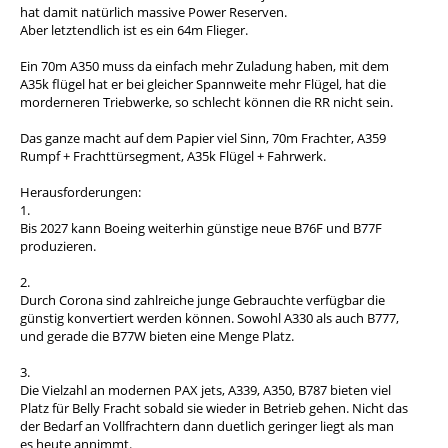
hat damit natürlich massive Power Reserven.
Aber letztendlich ist es ein 64m Flieger.
Ein 70m A350 muss da einfach mehr Zuladung haben, mit dem
A35k flügel hat er bei gleicher Spannweite mehr Flügel, hat die
morderneren Triebwerke, so schlecht können die RR nicht sein.
Das ganze macht auf dem Papier viel Sinn, 70m Frachter, A359
Rumpf + Frachttürsegment, A35k Flügel + Fahrwerk.
Herausforderungen:
1.
Bis 2027 kann Boeing weiterhin günstige neue B76F und B77F
produzieren.
2.
Durch Corona sind zahlreiche junge Gebrauchte verfügbar die
günstig konvertiert werden können. Sowohl A330 als auch B777,
und gerade die B77W bieten eine Menge Platz.
3.
Die Vielzahl an modernen PAX jets, A339, A350, B787 bieten viel
Platz für Belly Fracht sobald sie wieder in Betrieb gehen. Nicht das
der Bedarf an Vollfrachtern dann duetlich geringer liegt als man
es heute annimmt.