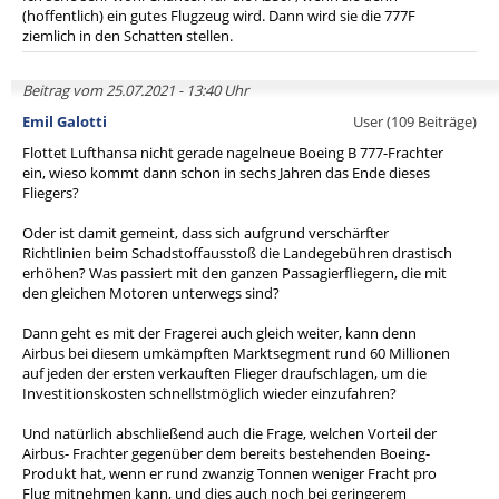
(hoffentlich) ein gutes Flugzeug wird. Dann wird sie die 777F
ziemlich in den Schatten stellen.
Beitrag vom 25.07.2021 - 13:40 Uhr
Emil Galotti
User (109 Beiträge)
Flottet Lufthansa nicht gerade nagelneue Boeing B 777-Frachter
ein, wieso kommt dann schon in sechs Jahren das Ende dieses
Fliegers?
Oder ist damit gemeint, dass sich aufgrund verschärfter
Richtlinien beim Schadstoffausstoß die Landegebühren drastisch
erhöhen? Was passiert mit den ganzen Passagierfliegern, die mit
den gleichen Motoren unterwegs sind?
Dann geht es mit der Fragerei auch gleich weiter, kann denn
Airbus bei diesem umkämpften Marktsegment rund 60 Millionen
auf jeden der ersten verkauften Flieger draufschlagen, um die
Investitionskosten schnellstmöglich wieder einzufahren?
Und natürlich abschließend auch die Frage, welchen Vorteil der
Airbus- Frachter gegenüber dem bereits bestehenden Boeing-
Produkt hat, wenn er rund zwanzig Tonnen weniger Fracht pro
Flug mitnehmen kann, und dies auch noch bei geringerem