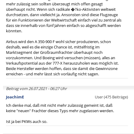
mehr zulässig sein sollten überzeugt mich offen gesagt
überhaupt nicht. Wenn sich radikale �?ko-Aktivisten weltweit
durchsetzen, dann vielleicht ja. Ansonsten sind diese Flugzeuge
für ein Funktionieren der Weltwirtschaft einfach viel zu zentral als
dass sie innerhalb von fünf Jahren einfach so abgeschafft werden
könnten.
Airbus wird den A 350-900 F wohl sicher produzieren, schon
deshalb, weil es die einzige Chance ist, mittelfristig im
Marktsegment der Großraumfrachter überhaupt noch
vorzukommen. Und Boeing wird versuchen (müssen), alles an
Verkaufspotential aus der 777-X herauszuholen was möglich ist.
Beide Hersteller werden hoffen, dass sie damit die Gewinnzone
erreichen - und mehr lässt sich vorläufig nicht sagen.
Beitrag vom 26.07.2021 - 06:27 Uhr
JoachimE
User (475 Beiträge)
Ich denke mal, daß mit nicht mehr zulässsig gemeint ist, daß
keine "neuen" Frachter dieses Typs mehr zugelassen werden.
Ist ja bei PKWs auch so.