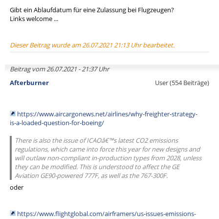
Gibt ein Ablaufdatum für eine Zulassung bei Flugzeugen?
Links welcome ...
Dieser Beitrag wurde am 26.07.2021 21:13 Uhr bearbeitet.
Beitrag vom 26.07.2021 - 21:37 Uhr
Afterburner
User (554 Beiträge)
https://www.aircargonews.net/airlines/why-freighter-strategy-
is-a-loaded-question-for-boeing/
There is also the issue of ICAOâ€™s latest CO2 emissions
regulations, which came into force this year for new designs and
will outlaw non-compliant in-production types from 2028, unless
they can be modified. This is understood to affect the GE
Aviation GE90-powered 777F, as well as the 767-300F.
oder
https://www.flightglobal.com/airframers/us-issues-emissions-