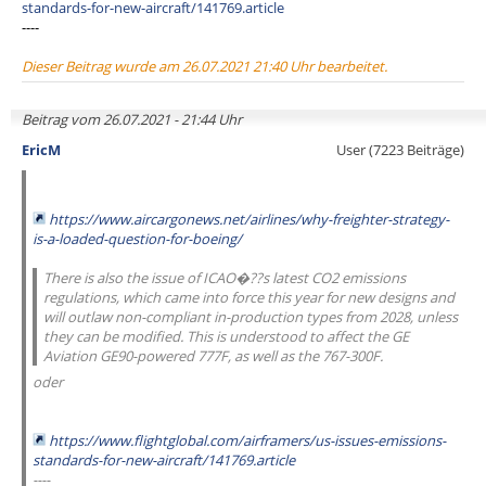
standards-for-new-aircraft/141769.article
----
Dieser Beitrag wurde am 26.07.2021 21:40 Uhr bearbeitet.
Beitrag vom 26.07.2021 - 21:44 Uhr
EricM
User (7223 Beiträge)
https://www.aircargonews.net/airlines/why-freighter-strategy-
is-a-loaded-question-for-boeing/
There is also the issue of ICAO�??s latest CO2 emissions
regulations, which came into force this year for new designs and
will outlaw non-compliant in-production types from 2028, unless
they can be modified. This is understood to affect the GE
Aviation GE90-powered 777F, as well as the 767-300F.
oder
https://www.flightglobal.com/airframers/us-issues-emissions-
standards-for-new-aircraft/141769.article
----