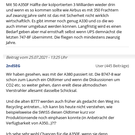
Mit 50 A350F Hälfte der kolportierten 3 Milliarden wieder drin
und wenn es so kommen sollte wie Airbus es mit 350 Frachtern
auf zwanzig Jahre sieht ist das mit Sicherheit nicht wirklich
wirtschaftlich. Es gibt immer noch genug A330 und co die wo
auch immer umgebaut werden können. Langfristig wird es einen
Bedarf geben aber mal ernsthaft selbst wenn UPS demnächst die
letzten 747-8F übernimmt. Die fliegen noch mindestens zwanzig
Jahre.
Beitrag vom 25.07.2021 - 13:25 Uhr
2ndSEG
User (445 Beiträge)
Wir haben gesehen, was mit der A380 passiert ist. Die B747-8 war
schon zum Launch ein Oldtimer und wenn die Diskussionen um
CO2 etc. so weiter gehen, dann ereilt diese altmodischen
Vierstrahler allesamt dasselbe Schicksal.
Und die alten B777 werden auch früher als gedacht den Weg ins
Recycling antreten... Ich kann bis heute nicht verstehen, wie
beispielsweise die SWISS diesen Oldtimer kurz vor
Produktionsende noch einphasen konnte (in Anbetracht der
Verfügbarkeit von A350...)?!?
Ich sehe sehr wohl Chancen für die A350F, wenn sie denn