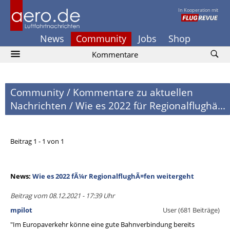
In Kooperation mit
News
Community
Jobs
Shop
Kommentare
Community
/
Kommentare zu aktuellen
Nachrichten
/
Wie es 2022 für Regionalflughä...
Beitrag 1 - 1 von 1
News:
Wie es 2022 fÃ¼r RegionalflughÃ¤fen weitergeht
Beitrag vom 08.12.2021 - 17:39 Uhr
mpilot
User (681 Beiträge)
"Im Europaverkehr könne eine gute Bahnverbindung bereits