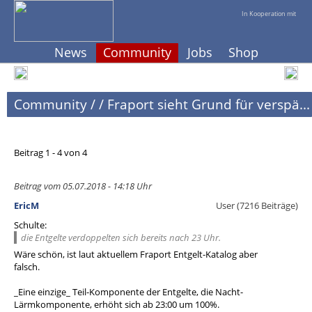
In Kooperation mit
News
Community
Jobs
Shop
Community
/
/
Fraport sieht Grund für verspä...
Beitrag 1 - 4 von 4
Beitrag vom 05.07.2018 - 14:18 Uhr
EricM
User (7216 Beiträge)
Schulte:
die Entgelte verdoppelten sich bereits nach 23 Uhr.
Wäre schön, ist laut aktuellem Fraport Entgelt-Katalog aber
falsch.
_Eine einzige_ Teil-Komponente der Entgelte, die Nacht-
Lärmkomponente, erhöht sich ab 23:00 um 100%.