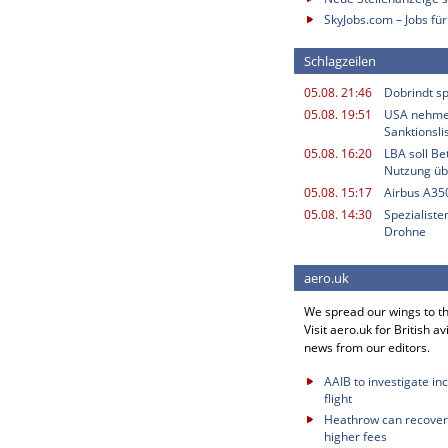
SkyJobs.com – Jobs für
Schlagzeilen
05.08. 21:46
Dobrindt sp
05.08. 19:51
USA nehme
Sanktionsli
05.08. 16:20
LBA soll B
Nutzung ü
05.08. 15:17
Airbus A350
05.08. 14:30
Spezialiste
Drohne
aero.uk
We spread our wings to t
Visit aero.uk for British av
news from our editors.
AAIB to investigate in
flight
Heathrow can recover 
higher fees