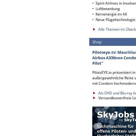
• Spirit Airlines in Insolve
• Luftbetankung
• Kernenergie im All
• Neue Flügeltechnologie
Alle Themen im Überb
Shop
Pilotseye.tv: Mauritiu
Airbus A330neo Condor
Pilot"
PilotsEYE.tv präsentiert i
außergewöhnliche Reise v
mit Condors hochmodern
Als DVD und Blu-ray b
Versandkostenfreie Li