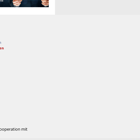
n
fen
Kooperation mit