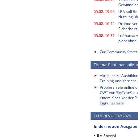
Gewinnein
05.08. 19:06
LBA soll B
Nutzung ü
05.08. 16:44
Drohne setz
Sicherheits
05.08. 16:37
Lufthansa v
plant ohne
Zur Community Starts
Thema: Pilotenausbildu
Aktuelles zu Ausbildun
Training und Karriere
Probieren Sie online 
OWT von SkyTest® au
einem Klassiker der Pi
Eignungstests
FLUGREVUE 07/2026
In der neuen Ausgabe
• ILA-Spezial