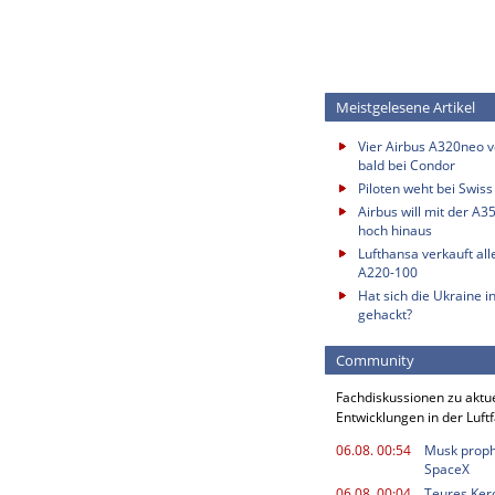
Meistgelesene Artikel
Vier Airbus A320neo vo
bald bei Condor
Piloten weht bei Swis
Airbus will mit der A3
hoch hinaus
Lufthansa verkauft all
A220-100
Hat sich die Ukraine i
gehackt?
Community
Fachdiskussionen zu aktu
Entwicklungen in der Luft
06.08. 00:54
Musk proph
SpaceX
06.08. 00:04
Teures Kero