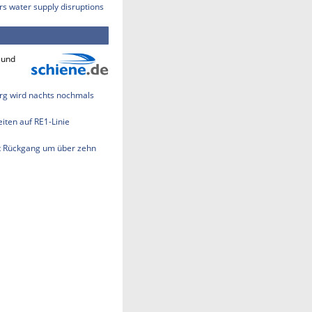
rs water supply disruptions
 und
rg wird nachts nochmals
ten auf RE1-Linie
t Rückgang um über zehn