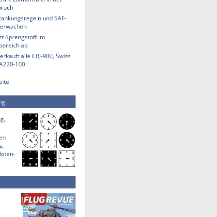
bruch
etankungsregeln und SAF-
berwachen
t Sprengstoff im
bereich ab
erkauft alle CRJ-900, Swiss
 A220-100
eite
ng
g,
den
s,
loten-