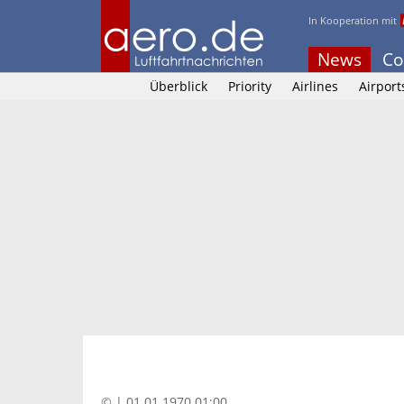
In Kooperation mit
News
Co
Überblick
Priority
Airlines
Airport
© | 01.01.1970 01:00