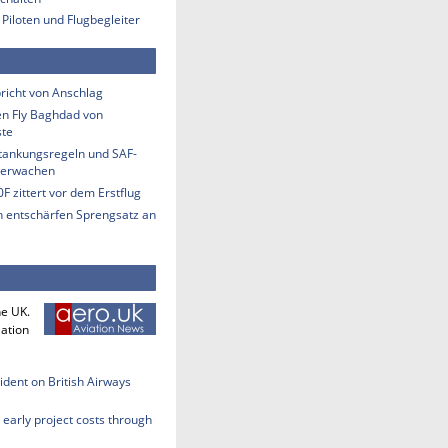
 Piloten und Flugbegleiter
richt von Anschlag
n Fly Baghdad von
ste
etankungsregeln und SAF-
berwachen
F zittert vor dem Erstflug
n entschärfen Sprengsatz an
he UK.
iation
cident on British Airways
early project costs through