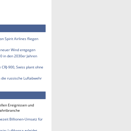
n Spirit Airlines fliegen
s neuer Wind entgegen
50 in den 2030er Jahren
e CRJ-900, Swiss plant ohne
n die russische Luftabwehr
ellen Ereignissen und
fahrtbranche
ezeit Billionen-Umsatz für
sin: Lufthansa erleidet