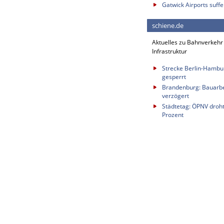
Gatwick Airports suffe
schiene.de
Aktuelles zu Bahnverkehr
Infrastruktur
Strecke Berlin-Hambu
gesperrt
Brandenburg: Bauarbei
verzögert
Städtetag: ÖPNV droh
Prozent