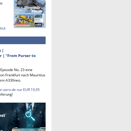
nz
lick
s |
 | "From Purser to
n Episode No. 23 eine
on Frankfurt nach Mauritius
em A330neo.
ei aero.de nur EUR 19,95
eferung!