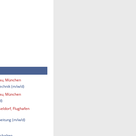
bau, München
technik (m/w/d)
bau, München
d)
eldorf, Flughafen
eitung (m/w/d)
chalten