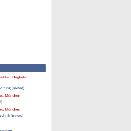
eldorf, Flughafen
eitung (m/w/d)
bau, München
d)
bau, München
technik (m/w/d)
chalten