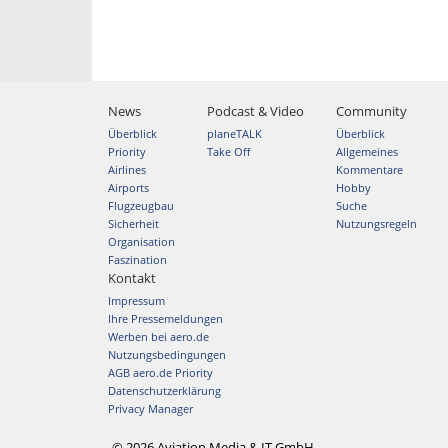
News
Podcast & Video
Community
Überblick
planeTALK
Überblick
Priority
Take Off
Allgemeines
Airlines
Kommentare
Airports
Hobby
Flugzeugbau
Suche
Sicherheit
Nutzungsregeln
Organisation
Faszination
Kontakt
Impressum
Ihre Pressemeldungen
Werben bei aero.de
Nutzungsbedingungen
AGB aero.de Priority
Datenschutzerklärung
Privacy Manager
© 2026 Aviation Media & IT GmbH