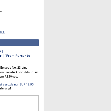
nz
lick
s |
 | "From Purser to
n Episode No. 23 eine
on Frankfurt nach Mauritius
em A330neo.
ei aero.de nur EUR 19,95
eferung!