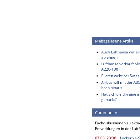
Meistgelesene Artikel
Auch Lufthansa will e
ablehnen
Lufthansa verkauft all
A220-100
Piloten weht bei Swis
Airbus will mit der A3
hoch hinaus
Hat sich die Ukraine i
gehackt?
Community
Fachdiskussionen zu aktu
Entwicklungen in der Luft
07.08. 23:36
Lockerbie-