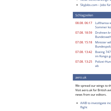
SkyJobs.com – Jobs für
Schlagzeilen
08.08. 06:17
Lufthansa w
Sommer k
07.08. 18:59
Drohnen kr
Bundesweh
07.08. 15:18
Minister w
Bundespoli
07.08. 13:42
Boeing 747
im Kongo g
07.08. 13:25
Polizei-Hu
ab
aero.uk
We spread our wings to t
Visit aero.uk for British av
news from our editors.
AAIB to investigate in
flight