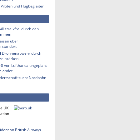
 Piloten und Flugbegleiter
ill streikfrei durch den
ommen
eisen über
rstandort
ill Drohnenabwehr durch
zei stärken
-8 von Lufthansa ungeplant
elandet
ndertschaft sucht Nordbahn
he UK.
iation
cident on British Airways