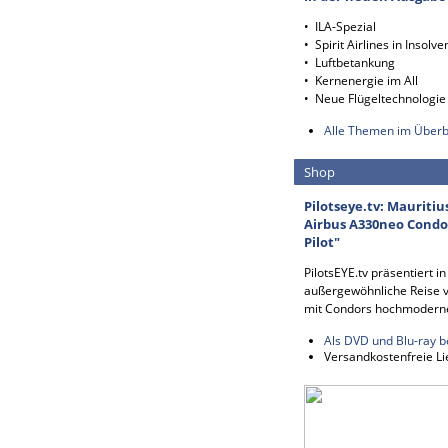
• ILA-Spezial
• Spirit Airlines in Insolve
• Luftbetankung
• Kernenergie im All
• Neue Flügeltechnologie
Alle Themen im Überb
Shop
Pilotseye.tv: Mauritiu
Airbus A330neo Condor
Pilot"
PilotsEYE.tv präsentiert i
außergewöhnliche Reise v
mit Condors hochmodern
Als DVD und Blu-ray b
Versandkostenfreie Li