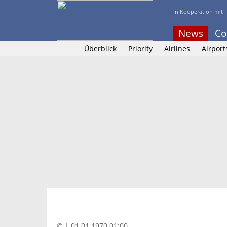
In Kooperation mit
News
Co
Überblick
Priority
Airlines
Airport
© | 01.01.1970 01:00