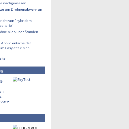
lle nachgewiesen
tte um Drohnenabwehr an
richt von "hybridem
zenario"
ohne blieb über Stunden
 Apollo entscheidet
m Easyjet für sich
eite
ng
g,
den
s,
loten-