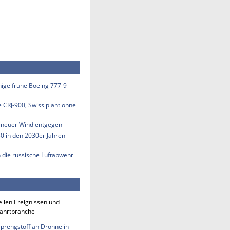
inige frühe Boeing 777-9
e CRJ-900, Swiss plant ohne
s neuer Wind entgegen
50 in den 2030er Jahren
n die russische Luftabwehr
ellen Ereignissen und
fahrtbranche
Sprengstoff an Drohne in