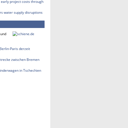
early project costs through
rs water supply disruptions
 und
erlin-Paris derzeit
strecke zwischen Bremen
 Kinderwagen in Tschechien