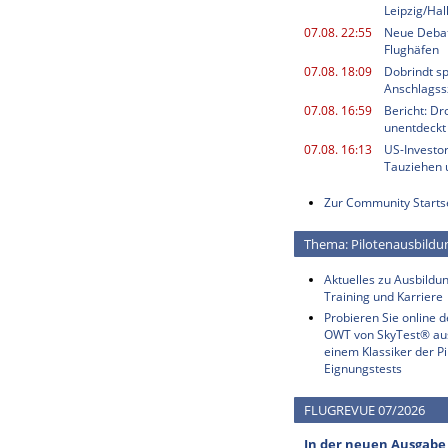
Leipzig/Ha
07.08. 22:55
Neue Deba
Flughäfen
07.08. 18:09
Dobrindt sp
Anschlagss
07.08. 16:59
Bericht: Dr
unentdeckt
07.08. 16:13
US-Investor
Tauziehen u
Zur Community Starts
Thema: Pilotenausbildu
Aktuelles zu Ausbildun
Training und Karriere
Probieren Sie online 
OWT von SkyTest® au
einem Klassiker der Pi
Eignungstests
FLUGREVUE 07/2026
In der neuen Ausgabe