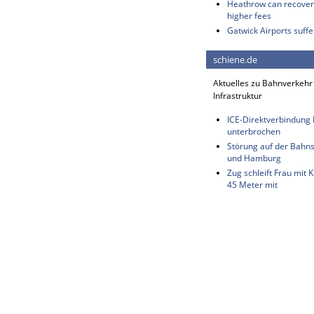
Heathrow can recover 
higher fees
Gatwick Airports suffe
schiene.de
Aktuelles zu Bahnverkehr
Infrastruktur
ICE-Direktverbindung B
unterbrochen
Störung auf der Bahn
und Hamburg
Zug schleift Frau mit
45 Meter mit