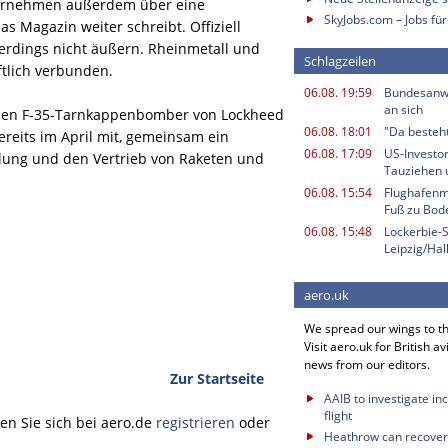
nternehmen außerdem über eine
SkyJobs.com – Jobs für
s Magazin weiter schreibt. Offiziell
lerdings nicht äußern. Rheinmetall und
Schlagzeilen
ftlich verbunden.
06.08. 19:59
Bundesanwa
an sich
 den F-35-Tarnkappenbomber von Lockheed
06.08. 18:01
"Da besteht
reits im April mit, gemeinsam ein
06.08. 17:09
US-Investor
lung und den Vertrieb von Raketen und
Tauziehen u
06.08. 15:54
Flughafenmi
Fuß zu Bod
06.08. 15:48
Lockerbie-
Leipzig/Ha
aero.uk
We spread our wings to t
Visit aero.uk for British av
news from our editors.
Zur Startseite
AAIB to investigate in
flight
n Sie sich bei aero.de
registrieren
oder
Heathrow can recover 