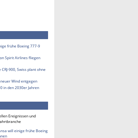
inige frühe Boeing 777-9
n Spirit Airlines fliegen
e CRJ-900, Swiss plant ohne
s neuer Wind entgegen
50 in den 2030er Jahren
ellen Ereignissen und
fahrtbranche
nsa will einige frühe Boeing
hnen