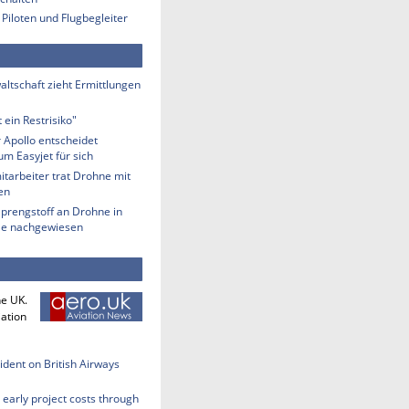
 Piloten und Flugbegleiter
ltschaft zieht Ermittlungen
 ein Restrisiko"
 Apollo entscheidet
m Easyjet für sich
tarbeiter trat Drohne mit
en
Sprengstoff an Drohne in
lle nachgewiesen
he UK.
iation
cident on British Airways
early project costs through