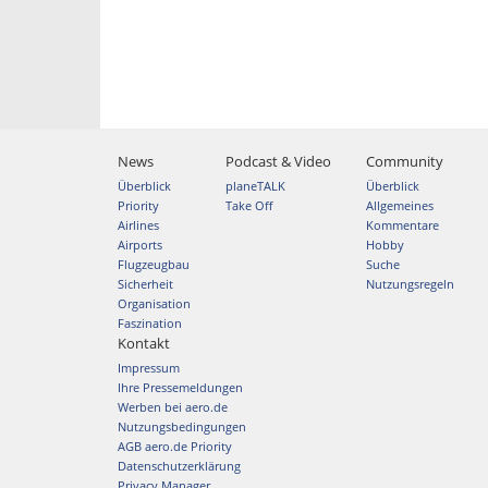
News
Podcast & Video
Community
Überblick
planeTALK
Überblick
Priority
Take Off
Allgemeines
Airlines
Kommentare
Airports
Hobby
Flugzeugbau
Suche
Sicherheit
Nutzungsregeln
Organisation
Faszination
Kontakt
Impressum
Ihre Pressemeldungen
Werben bei aero.de
Nutzungsbedingungen
AGB aero.de Priority
Datenschutzerklärung
Privacy Manager