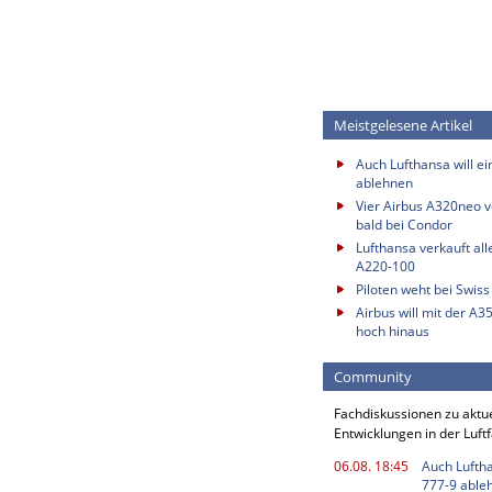
Meistgelesene Artikel
Auch Lufthansa will e
ablehnen
Vier Airbus A320neo vo
bald bei Condor
Lufthansa verkauft all
A220-100
Piloten weht bei Swis
Airbus will mit der A3
hoch hinaus
Community
Fachdiskussionen zu aktu
Entwicklungen in der Luft
06.08. 18:45
Auch Luftha
777-9 able