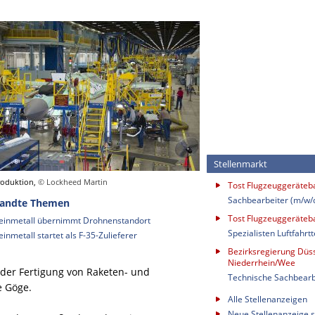
Stellenmarkt
roduktion,
© Lockheed Martin
Tost Flugzeuggeräte
Sachbearbeiter (m/w/
andte Themen
Tost Flugzeuggeräte
einmetall übernimmt Drohnenstandort
Spezialisten Luftfahrt
einmetall startet als F-35-Zulieferer
Bezirksregierung Düss
Niederrhein/Wee
der Fertigung von Raketen- und
Technische Sachbearb
e Göge.
Alle Stellenanzeigen
Neue Stellenanzeige s