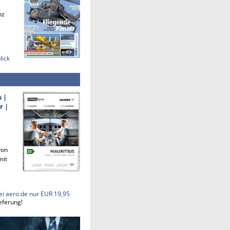
nz
lick
s |
r |
von
mit
ei aero.de nur EUR 19,95
eferung!