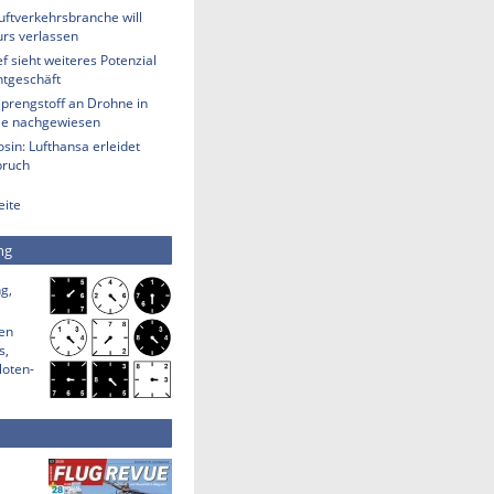
uftverkehrsbranche will
rs verlassen
 sieht weiteres Potenzial
htgeschäft
Sprengstoff an Drohne in
lle nachgewiesen
sin: Lufthansa erleidet
bruch
eite
ng
g,
den
s,
loten-