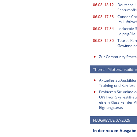
06.08. 18:12
Deutsche L
Schrumpfku
06.08. 17:58
Condor-Chef
im Luftfrac
06.08. 17:34
Lockerbie-
Leipzig/Ha
06.08. 12:30
Teures Kero
Gewinnein
Zur Community Starts
Thema: Pilotenausbildu
Aktuelles zu Ausbildun
Training und Karriere
Probieren Sie online 
OWT von SkyTest® au
einem Klassiker der Pi
Eignungstests
FLUGREVUE 07/2026
In der neuen Ausgabe