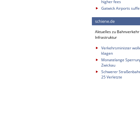
higher fees
Gatwick Airports suffe
schiene.de
Aktuelles zu Bahnverkehr
Infrastruktur
Verkehrsminister wol
klagen
Monatelange Sperrung
Zwickau
Schwerer Straßenbahnu
25 Verletzte