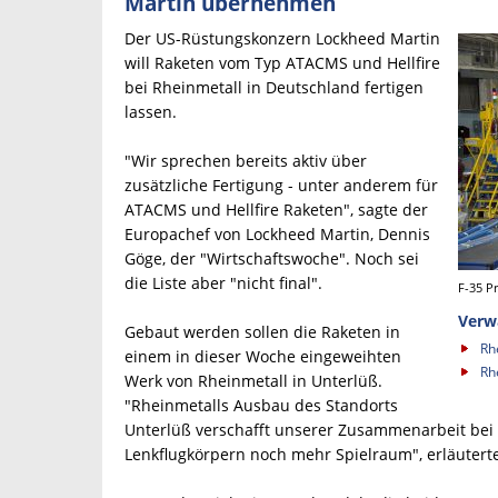
Martin übernehmen
Der US-Rüstungskonzern Lockheed Martin
will Raketen vom Typ ATACMS und Hellfire
bei Rheinmetall in Deutschland fertigen
lassen.
"Wir sprechen bereits aktiv über
zusätzliche Fertigung - unter anderem für
ATACMS und Hellfire Raketen", sagte der
Europachef von Lockheed Martin, Dennis
Göge, der "Wirtschaftswoche". Noch sei
die Liste aber "nicht final".
F-35 P
Verw
Gebaut werden sollen die Raketen in
Rh
einem in dieser Woche eingeweihten
Rh
Werk von Rheinmetall in Unterlüß.
"Rheinmetalls Ausbau des Standorts
Unterlüß verschafft unserer Zusammenarbeit bei 
Lenkflugkörpern noch mehr Spielraum", erläutert