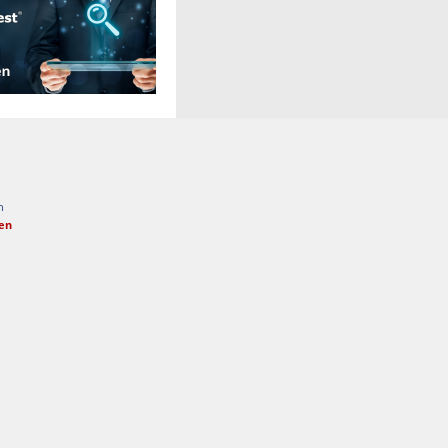
n
fen