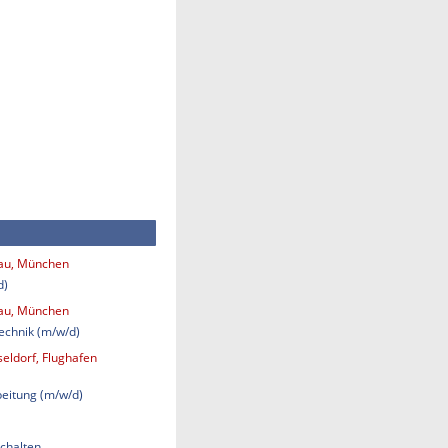
bau, München
d)
bau, München
technik (m/w/d)
eldorf, Flughafen
eitung (m/w/d)
chalten