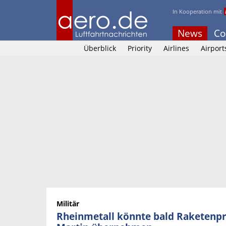
In Kooperation mit
News
Co
Überblick
Priority
Airlines
Airport
Militär
Rheinmetall könnte bald Raketenp