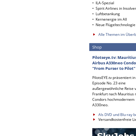
• ILA-Spezial
• Spirit Airlines in Insolve
• Luftbetankung
• Kernenergie im All
• Neue Flügeltechnologie
Alle Themen im Überb
Shop
Pilotseye.tv: Mauritiu
Airbus A330neo Condo
"From Purser to Pilot"
PilotsEYE.tv präsentiert in
Episode No. 23 eine
außergewöhnliche Reise 
Frankfurt nach Mauritius 
Condors hochmodernem
A330neo.
Als DVD und Blu-ray b
Versandkostenfreie Li