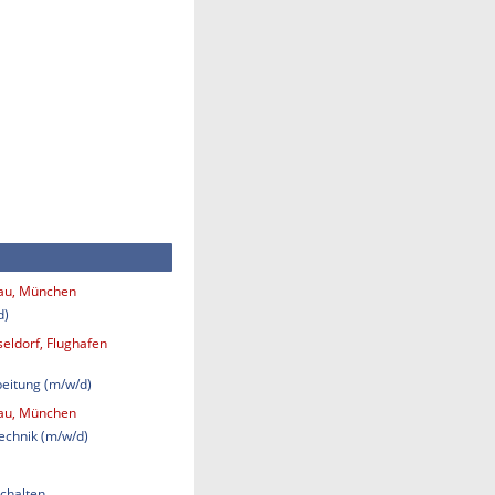
bau, München
d)
eldorf, Flughafen
eitung (m/w/d)
bau, München
technik (m/w/d)
chalten