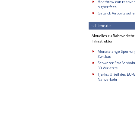
Heathrow can recover 
higher fees
Gatwick Airports suffe
schiene.de
Aktuelles zu Bahnverkehr
Infrastruktur
Monatelange Sperrung
Zwickau
Schwerer Straßenbahnu
30 Verletzte
Tjarks: Urteil des EU-
Nahverkehr