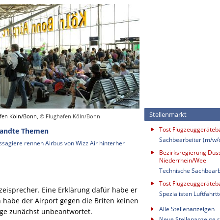
Stellenmarkt
fen Köln/Bonn,
© Flughafen Köln/Bonn
Tost Flugzeuggeräte
andte Themen
Sachbearbeiter (m/w/
ssagiere rennen Airbus von Wizz Air hinterher
Bezirksregierung Düss
Niederrhein/Wee
Technische Sachbearb
Tost Flugzeuggeräte
lizeisprecher. Eine Erklärung dafür habe er
Spezialisten Luftfahrt
habe der Airport gegen die Briten keinen
Alle Stellenanzeigen
rage zunächst unbeantwortet.
Neue Stellenanzeige s