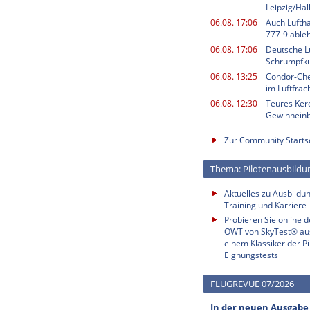
Leipzig/Ha
06.08. 17:06
Auch Luftha
777-9 able
06.08. 17:06
Deutsche L
Schrumpfku
06.08. 13:25
Condor-Chef
im Luftfrac
06.08. 12:30
Teures Kero
Gewinnein
Zur Community Starts
Thema: Pilotenausbildu
Aktuelles zu Ausbildun
Training und Karriere
Probieren Sie online 
OWT von SkyTest® au
einem Klassiker der Pi
Eignungstests
FLUGREVUE 07/2026
In der neuen Ausgabe