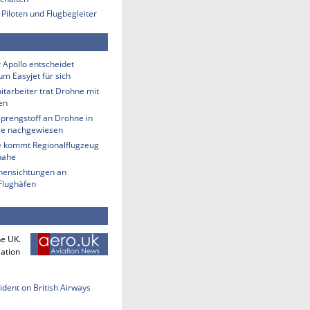
 Piloten und Flugbegleiter
 Apollo entscheidet
m Easyjet für sich
tarbeiter trat Drohne mit
en
Sprengstoff an Drohne in
lle nachgewiesen
 kommt Regionalflugzeug
nahe
ensichtungen an
Flughäfen
he UK.
iation
cident on British Airways