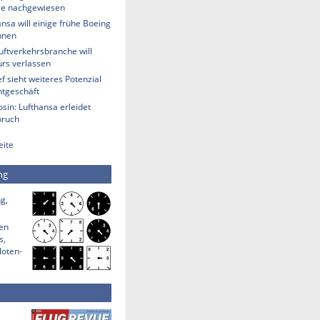
lle nachgewiesen
nsa will einige frühe Boeing
hnen
uftverkehrsbranche will
rs verlassen
 sieht weiteres Potenzial
htgeschäft
sin: Lufthansa erleidet
bruch
eite
ng
g,
den
s,
loten-