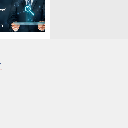
n
fen