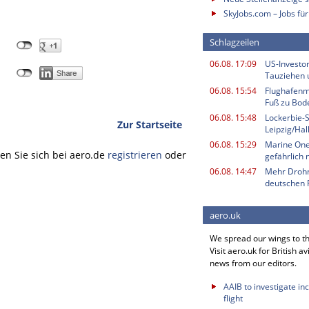
SkyJobs.com – Jobs für
Schlagzeilen
06.08. 17:09
US-Investor
Tauziehen u
06.08. 15:54
Flughafenmi
Fuß zu Bod
06.08. 15:48
Lockerbie-
Zur Startseite
Leipzig/Ha
06.08. 15:29
Marine One
n Sie sich bei aero.de
registrieren
oder
gefährlich 
06.08. 14:47
Mehr Drohn
deutschen 
aero.uk
We spread our wings to t
Visit aero.uk for British av
news from our editors.
AAIB to investigate in
flight