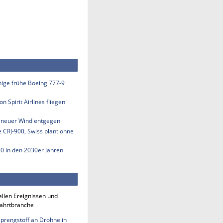
inige frühe Boeing 777-9
n Spirit Airlines fliegen
s neuer Wind entgegen
e CRJ-900, Swiss plant ohne
50 in den 2030er Jahren
ellen Ereignissen und
fahrtbranche
Sprengstoff an Drohne in