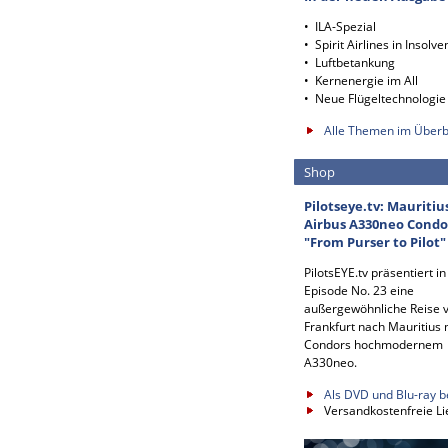
• ILA-Spezial
• Spirit Airlines in Insolve
• Luftbetankung
• Kernenergie im All
• Neue Flügeltechnologie
Alle Themen im Überb
Shop
Pilotseye.tv: Mauritiu
Airbus A330neo Condo
"From Purser to Pilot"
PilotsEYE.tv präsentiert in
Episode No. 23 eine
außergewöhnliche Reise 
Frankfurt nach Mauritius 
Condors hochmodernem
A330neo.
Als DVD und Blu-ray b
Versandkostenfreie Li