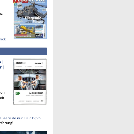
nz
lick
s |
r |
von
mit
ei aero.de nur EUR 19,95
eferung!