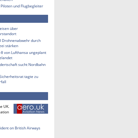
 Piloten und Flugbegleiter
eisen über
rstandort
ill Drohnenabwehr durch
zei stärken
-8 von Lufthansa ungeplant
elandet
ndertschaft sucht Nordbahn
Sicherheitsrat tagte zu
fall
he UK.
iation
cident on British Airways