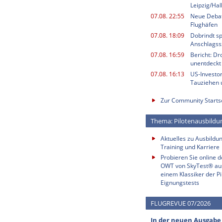
Leipzig/Ha
07.08. 22:55
Neue Deba
Flughäfen
07.08. 18:09
Dobrindt sp
Anschlagss
07.08. 16:59
Bericht: Dr
unentdeckt
07.08. 16:13
US-Investor
Tauziehen u
Zur Community Starts
Thema: Pilotenausbildu
Aktuelles zu Ausbildun
Training und Karriere
Probieren Sie online 
OWT von SkyTest® au
einem Klassiker der Pi
Eignungstests
FLUGREVUE 07/2026
In der neuen Ausgabe