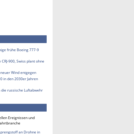
inige frühe Boeing 777-9
e CRJ-900, Swiss plant ohne
s neuer Wind entgegen
50 in den 2030er Jahren
n die russische Luftabwehr
ellen Ereignissen und
fahrtbranche
Sprengstoff an Drohne in