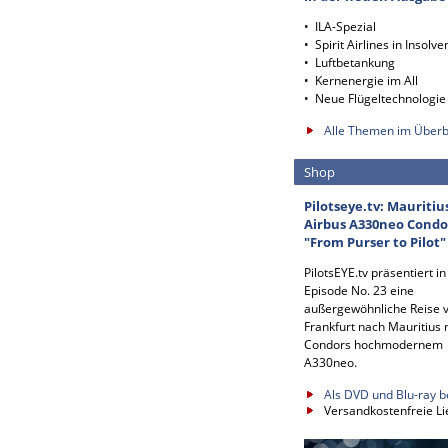
• ILA-Spezial
• Spirit Airlines in Insolve
• Luftbetankung
• Kernenergie im All
• Neue Flügeltechnologie
Alle Themen im Überb
Shop
Pilotseye.tv: Mauritiu
Airbus A330neo Condo
"From Purser to Pilot"
PilotsEYE.tv präsentiert in
Episode No. 23 eine
außergewöhnliche Reise 
Frankfurt nach Mauritius 
Condors hochmodernem
A330neo.
Als DVD und Blu-ray b
Versandkostenfreie Li