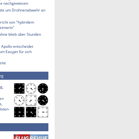
lle nachgewiesen
tte um Drohnenabwehr an
richt von "hybridem
zenario"
ohne blieb über Stunden
 Apollo entscheidet
m Easyjet für sich
eite
ng
g,
den
s,
loten-