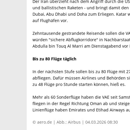
Der Iran überzieht nach dem Angriff durch die U
und ballistischen Raketen - und bringt damit de
Dubai, Abu Dhabi und Doha zum Erliegen. Katar wa
auf Flughäfen vor.
Zehntausende gestrandete Reisende sollen die VAE
würden "sichere Abflugkorridore" in Nachbarstaat
Abdulla bin Touq Al Marri am Dienstagabend vor 
Bis zu 80 Flüge täglich
In der nächsten Stufe sollen bis zu 80 Flüge mit 2
abfliegen. Dafür müssen Airlines und Behörden si
zu 48 Flüge pro Stunde starten können, hieß es.
Mehr als 60 Sonderflüge haben die VAE seit Samst
fliegen in der Regel Richtung Oman ab und steigen
Linienflüge haben Emirates und Etihad Airways a
© aero.de | Abb.: Airbus | 04.03.2026 08:30