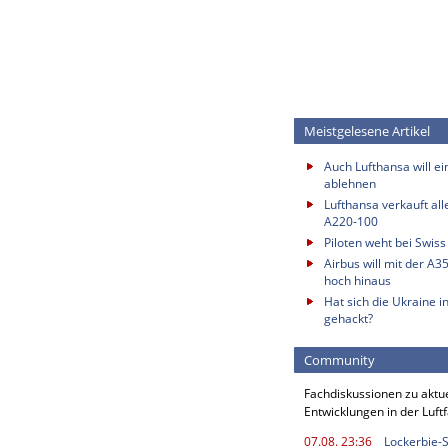
Meistgelesene Artikel
Auch Lufthansa will e
ablehnen
Lufthansa verkauft all
A220-100
Piloten weht bei Swis
Airbus will mit der A3
hoch hinaus
Hat sich die Ukraine i
gehackt?
Community
Fachdiskussionen zu aktu
Entwicklungen in der Luft
07.08. 23:36
Lockerbie-