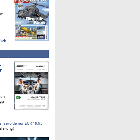
nz
lick
s |
r |
von
mit
ei aero.de nur EUR 19,95
eferung!