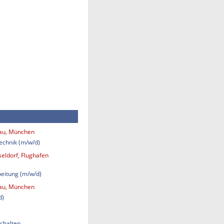
bau, München
technik (m/w/d)
eldorf, Flughafen
eitung (m/w/d)
bau, München
d)
chalten