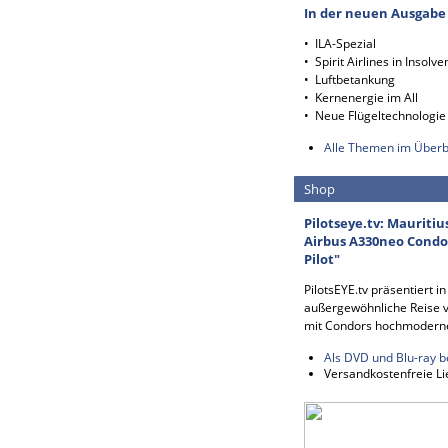
In der neuen Ausgabe
• ILA-Spezial
• Spirit Airlines in Insolve
• Luftbetankung
• Kernenergie im All
• Neue Flügeltechnologie
Alle Themen im Überb
Shop
Pilotseye.tv: Mauritiu
Airbus A330neo Condor
Pilot"
PilotsEYE.tv präsentiert i
außergewöhnliche Reise v
mit Condors hochmodern
Als DVD und Blu-ray b
Versandkostenfreie Li