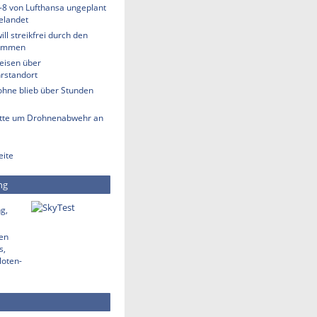
-8 von Lufthansa ungeplant
elandet
ill streikfrei durch den
ommen
eisen über
rstandort
ohne blieb über Stunden
tte um Drohnenabwehr an
eite
ng
g,
den
s,
loten-