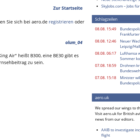
SkyJobs.com – Jobs für
Zur Startseite
Schlagzeilen
n Sie sich bei aero.de
registrieren
oder
08.08. 15:49
Bundespoli
Frankfurter
08.08. 12:46
Neuer Wac
olum_04
Leipzig/Hal
08.08. 06:17
Lufthansa w
ing Air" heißt B300, eine BE30 gibt es
Sommer k
rnsehbeitrag zu sein.
07.08. 18:59
Drohnen kr
Bundesweh
07.08. 15:18
Minister w
Bundespoli
aero.uk
We spread our wings to t
Visit aero.uk for British av
news from our editors.
AAIB to investigate in
flight