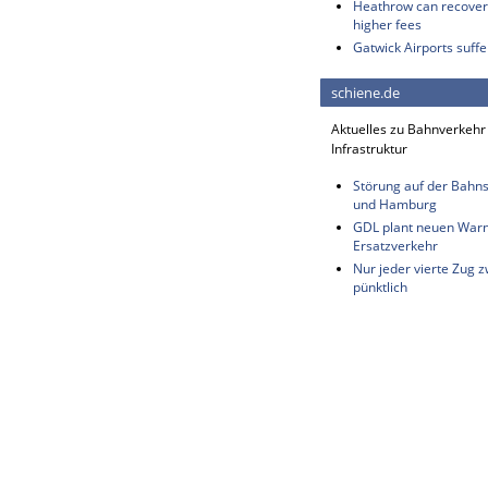
Heathrow can recover 
higher fees
Gatwick Airports suffe
schiene.de
Aktuelles zu Bahnverkehr
Infrastruktur
Störung auf der Bahn
und Hamburg
GDL plant neuen Warns
Ersatzverkehr
Nur jeder vierte Zug 
pünktlich