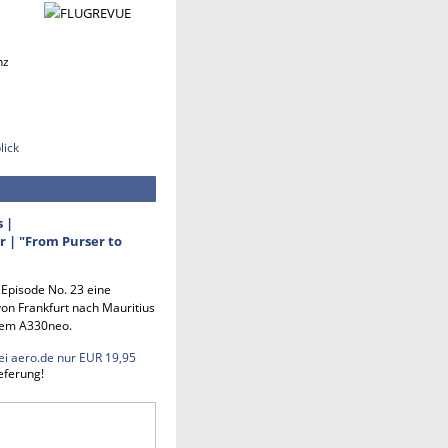
nz
lick
s |
 | "From Purser to
n Episode No. 23 eine
on Frankfurt nach Mauritius
em A330neo.
ei aero.de nur EUR 19,95
eferung!