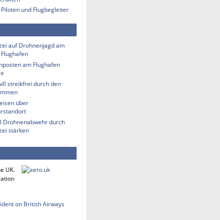
 Piloten und Flugbegleiter
zei auf Drohnenjagd am
 Flughafen
hposten am Flughafen
le
ill streikfrei durch den
ommen
eisen über
rstandort
ill Drohnenabwehr durch
zei stärken
he UK.
iation
cident on British Airways