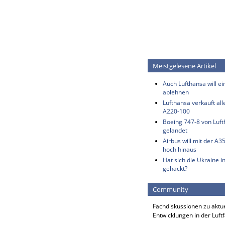
Meistgelesene Artikel
Auch Lufthansa will e
ablehnen
Lufthansa verkauft all
A220-100
Boeing 747-8 von Luf
gelandet
Airbus will mit der A3
hoch hinaus
Hat sich die Ukraine i
gehackt?
Community
Fachdiskussionen zu aktu
Entwicklungen in der Luft