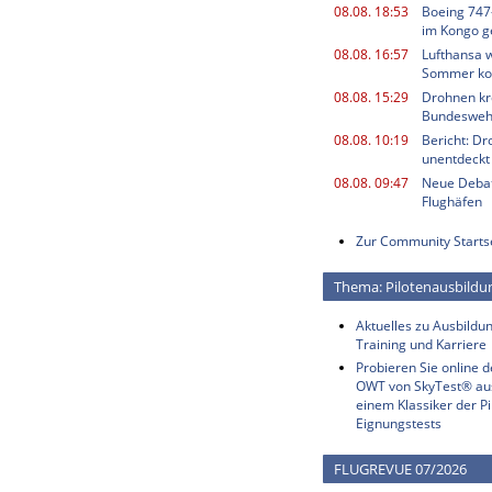
08.08. 18:53
Boeing 747
im Kongo g
08.08. 16:57
Lufthansa w
Sommer k
08.08. 15:29
Drohnen kr
Bundesweh
08.08. 10:19
Bericht: Dr
unentdeckt
08.08. 09:47
Neue Deba
Flughäfen
Zur Community Starts
Thema: Pilotenausbildu
Aktuelles zu Ausbildun
Training und Karriere
Probieren Sie online 
OWT von SkyTest® au
einem Klassiker der Pi
Eignungstests
FLUGREVUE 07/2026