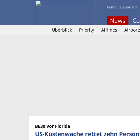
In Kooperation mit
News
Co
Überblick
Priority
Airlines
Airport
BE30 vor Florida
US-Küstenwache rettet zehn Perso