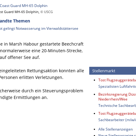
st Guard MH-65 Dolphin,
© USCG
andte Themen
lot gelingt Notwasserung im Vierwaldstättersee
e in Marsh Habour gestartete Beechcraft
 normalerweise eine 20-Minuten-Strecke,
auf offener See auf.
eingeleiteten Rettungsaktion konnten alle
Stellenmarkt
Personen erlitten Verletzungen.
Tost Flugzeuggeräte
Spezialisten Luftfahrt
cherweise durch ein Steuerungsproblem
Bezirksregierung Düss
ündigte Ermittlungen an.
Niederrhein/Wee
Technische Sachbearb
Tost Flugzeuggeräte
Sachbearbeiter (m/w/
Alle Stellenanzeigen
Neue Stellenanzeige s