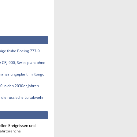
inige frühe Boeing 777-9
e CRJ-900, Swiss plant ohne
thansa ungeplant im Kongo
50 in den 2030er Jahren
n die russische Luftabwehr
ellen Ereignissen und
fahrtbranche