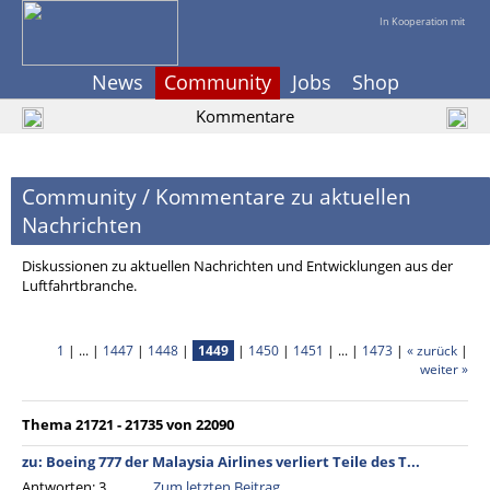
In Kooperation mit
News
Community
Jobs
Shop
Kommentare
Community
/
Kommentare zu aktuellen
Nachrichten
Diskussionen zu aktuellen Nachrichten und Entwicklungen aus der
Luftfahrtbranche.
1
| ... |
1447
|
1448
|
1449
|
1450
|
1451
| ... |
1473
|
« zurück
|
weiter »
Thema 21721 - 21735 von 22090
zu: Boeing 777 der Malaysia Airlines verliert Teile des T...
Antworten: 3
Zum letzten Beitrag