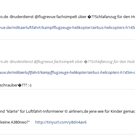
o.de -Bruderdienst @flugrevue fachsimpelt über �??Schlafanzug für den H
ue.de/militaerluftfahrt/kampfflugzeuge-helikopter/airbus-helicopters-h145
ro.de -Bruderdienst @flugrevue fachsimpelt über �??Schlafanzug für den Hub
vue.de/militaerluftfahrt/kampfflugzeuge-helikopter/airbus-helicopters-h145m-d
schrauber�??? :-)
und "klärte" für Luftfahrt-Informierer © airliners.de jene wie für Kinder gema
 keine A380neo?"
http://tinyurl.com/y8dn4av6