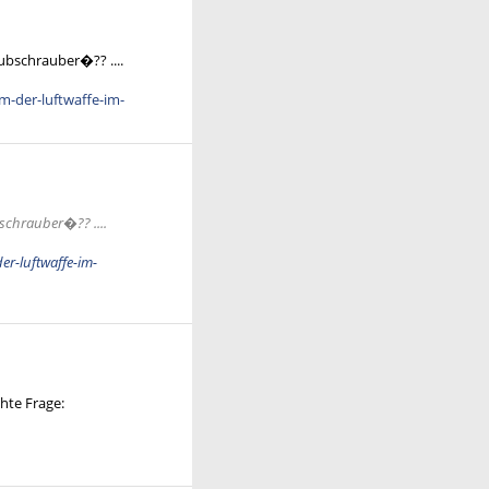
ubschrauber�?? ....
m-der-luftwaffe-im-
schrauber�?? ....
er-luftwaffe-im-
chte Frage: