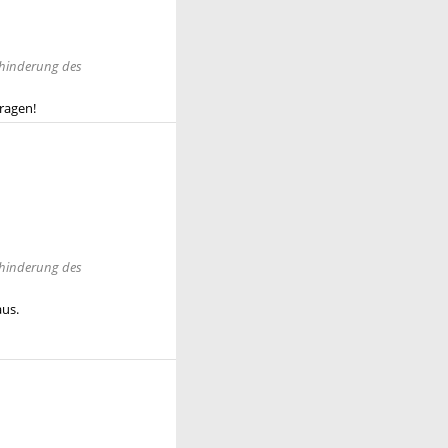
rhinderung des
ragen!
rhinderung des
aus.