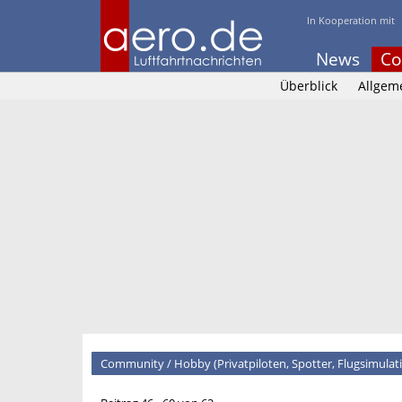
In Kooperation mit
News
Co
Überblick
Allgem
Community
/
Hobby (Privatpiloten, Spotter, Flugsimulatio