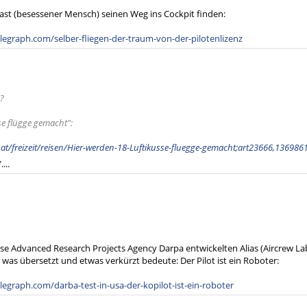
ast (besessener Mensch) seinen Weg ins Cockpit finden:
legraph.com/selber-fliegen-der-traum-von-der-pilotenlizenz
?
se flügge gemacht":
at/freizeit/reisen/Hier-werden-18-Luftikusse-fluegge-gemacht;art23666,136986
...
se Advanced Research Projects Agency Darpa entwickelten Alias (Aircrew La
was übersetzt und etwas verkürzt bedeute: Der Pilot ist ein Roboter:
egraph.com/darba-test-in-usa-der-kopilot-ist-ein-roboter