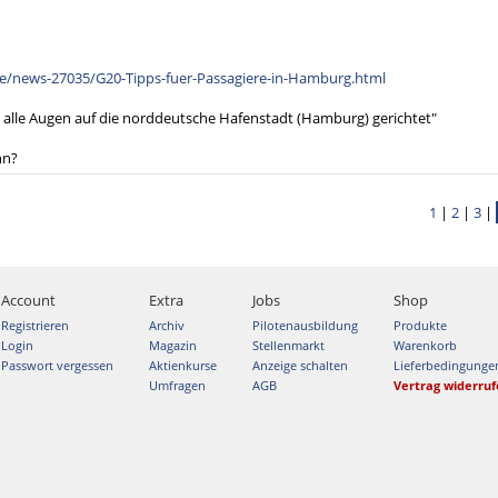
e/news-27035/G20-Tipps-fuer-Passagiere-in-Hamburg.html
nd alle Augen auf die norddeutsche Hafenstadt (Hamburg) gerichtet"
hn?
1
|
2
|
3
|
Account
Extra
Jobs
Shop
Registrieren
Archiv
Pilotenausbildung
Produkte
Login
Magazin
Stellenmarkt
Warenkorb
Passwort vergessen
Aktienkurse
Anzeige schalten
Lieferbedingunge
Umfragen
AGB
Vertrag widerru