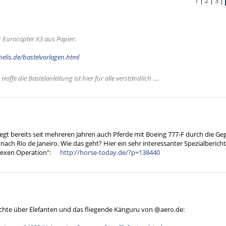
1
|
2
|
3
|
r Eurocopter X3 aus Papier:
elis.de/bastelvorlagen.html
Hoffe die Bastelanleitung ist hier für alle verständlich ....
egt bereits seit mehreren Jahren auch Pferde mit Boeing 777-F durch die Ge
ach Rio de Janeiro. Wie das geht? Hier ein sehr interessanter Spezialbericht
lexen Operation":
http://horse-today.de/?p=138440
ichte über Elefanten und das fliegende Känguru von @aero.de: