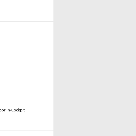
1
bor In-Cockpit