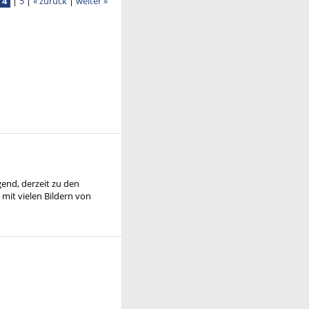
4
|
5
|
« zurück
|
weiter »
gend, derzeit zu den
 mit vielen Bildern von