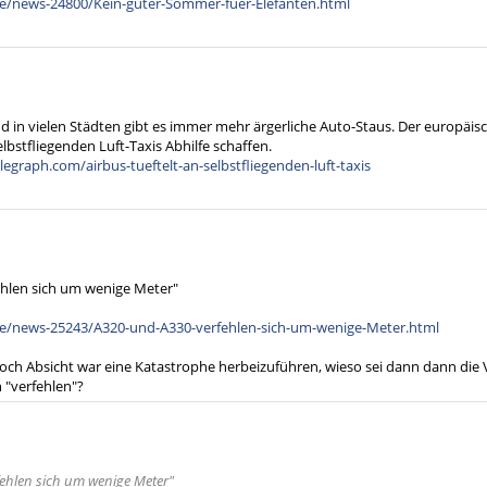
e/news-24800/Kein-guter-Sommer-fuer-Elefanten.html
d in vielen Städten gibt es immer mehr ärgerliche Auto-Staus. Der europäis
elbstfliegenden Luft-Taxis Abhilfe schaffen.
egraph.com/airbus-tueftelt-an-selbstfliegenden-luft-taxis
ehlen sich um wenige Meter"
e/news-25243/A320-und-A330-verfehlen-sich-um-wenige-Meter.html
och Absicht war eine Katastrophe herbeizuführen, wieso sei dann dann die
"verfehlen"?
ehlen sich um wenige Meter"