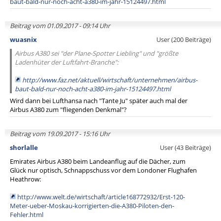
baut-bald-nur-noch-acht-a380-im-jahr-15124497.html
Beitrag vom 01.09.2017 - 09:14 Uhr
wuasnix
User (200 Beiträge)
Airbus A380 sei "der Plane-Spotter Liebling" und "größte
Ladenhüter der Luftfahrt-Branche":
http://www.faz.net/aktuell/wirtschaft/unternehmen/airbus-
baut-bald-nur-noch-acht-a380-im-jahr-15124497.html
Wird dann bei Lufthansa nach "Tante Ju" später auch mal der
Airbus A380 zum "fliegenden Denkmal"?
Beitrag vom 19.09.2017 - 15:16 Uhr
shorlalle
User (43 Beiträge)
Emirates Airbus A380 beim Landeanflug auf die Dächer, zum
Glück nur optisch, Schnappschuss vor dem Londoner Flughafen
Heathrow:
http://www.welt.de/wirtschaft/article168772932/Erst-120-
Meter-ueber-Moskau-korrigierten-die-A380-Piloten-den-
Fehler.html