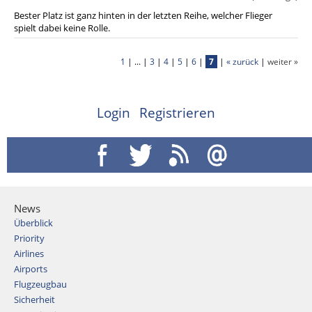
Bester Platz ist ganz hinten in der letzten Reihe, welcher Flieger
spielt dabei keine Rolle.
1
| ... |
3
|
4
|
5
|
6
|
7
|
« zurück
|
weiter »
Login
Registrieren
News
Überblick
Priority
Airlines
Airports
Flugzeugbau
Sicherheit