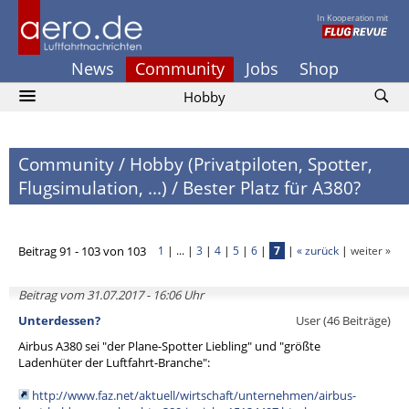
In Kooperation mit
News
Community
Jobs
Shop
Hobby
Community
/
Hobby (Privatpiloten, Spotter,
Flugsimulation, ...)
/
Bester Platz für A380?
Beitrag 91 - 103 von 103
1
| ... |
3
|
4
|
5
|
6
|
7
|
« zurück
|
weiter »
Beitrag vom 31.07.2017 - 16:06 Uhr
Unterdessen?
User (46 Beiträge)
Airbus A380 sei "der Plane-Spotter Liebling" und "größte
Ladenhüter der Luftfahrt-Branche":
http://www.faz.net/aktuell/wirtschaft/unternehmen/airbus-