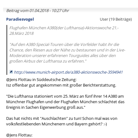
Beitrag vom 01.04.2018 - 10:27 Uhr
Paradiesvogel
User (19 Beiträge)
Flughafen München A380(der Lufthansa)-Aktionswoche 21.-
28.März 2018
"Auf den A380-Special-Touren über die Vorfelder habt ihr die
Chance, den Riesen aus der Nähe zu bestaunen und in der Live-
Moderation unserer erfahrenen Tourguides alles über den
großen Airbus der Lufthansa zu erfahren."
http://www.munich-airport.de/a380-aktionswoche-3594941
@Jens Flottau in Süddeutsche Zeitung:
Isz offenbar gut angekommen mit großer Berichterstattung.
"Die Lufthansa stationiert vom 25. März an fünf ihrer 14 A380 am
Münchner Flughafen und der Flughafen München schlachtet das
Ereignis in Sachen Eigenwerbung groß aus."
Das hat nichts mit "Auschlachten" zu tun! Schon mal was von
volksfestliebenden Münchenern und Bayern gehört? :-)
@Jens Flottau: