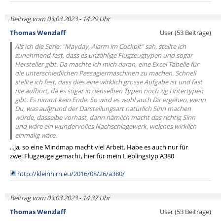
Beitrag vom 03.03.2023 - 14:29 Uhr
Thomas Wenzlaff
User (53 Beiträge)
Als ich die Serie: "Mayday, Alarm im Cockpit" sah, stellte ich
zunehmend fest, dass es unzählige Flugzeugtypen und sogar
Hersteller gibt. Da machte ich mich daran, eine Excel Tabelle für
die unterschiedlichen Passagiermaschinen zu machen. Schnell
stellte ich fest, dass dies eine wirklich grosse Aufgabe ist und fast
nie aufhört, da es sogar in denselben Typen noch zig Untertypen
gibt. Es nimmt kein Ende. So wird es wohl auch Dir ergehen, wenn
Du, was aufgrund der Darstellungsart natürlich Sinn machen
würde, dasselbe vorhast, dann nämlich macht das richtig Sinn
und wäre ein wundervolles Nachschlagewerk, welches wirklich
einmalig wäre.
...ja, so eine Mindmap macht viel Arbeit. Habe es auch nur für
zwei Flugzeuge gemacht, hier für mein Lieblingstyp A380
http://kleinhirn.eu/2016/08/26/a380/
Beitrag vom 03.03.2023 - 14:37 Uhr
Thomas Wenzlaff
User (53 Beiträge)