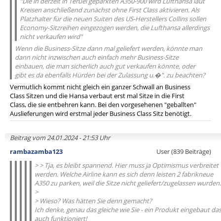
"Die in derzeit in Teruel geparkten A350-900 wird Lufthansa laut
Kreisen anschließend zunächst ohne First Class aktivieren. Als
Platzhalter für die neuen Suiten des US-Herstellers Collins sollen
Economy-Sitzreihen eingezogen werden, die Lufthansa allerdings
nicht verkaufen wird"
Wenn die Business-Sitze dann mal geliefert werden, könnte man
dann nicht inzwischen auch einfach mehr Business-Sitze
einbauen, die man sicherlich auch gut verkaufen könnte, oder
gibt es da ebenfalls Hürden bei der Zulassung u.�". zu beachten?
Vermutlich kommt nicht gleich ein ganzer Schwall an Business
Class Sitzen und die Hansa verbaut erst mal Sitze in die First
Class, die sie entbehren kann. Bei den vorgesehenen "geballten"
Auslieferungen wird erstmal jeder Business Class Sitz benötigt.
Beitrag vom 24.01.2024 - 21:53 Uhr
rambazamba123
User (839 Beiträge)
> > Tja, es bleibt spannend. Hier muss ja Optimismus verbreitet
werden. Welche Airline kann es sich denn leisten 2 fabrikneue
A350 zu parken, weil die Sitze nicht geliefert/zugelassen wurden.
>
> Wieso? Was hätten Sie denn gemacht?
Ich denke, genau das gleiche wie Sie - ein Produkt eingebaut da
auch funktioniert!