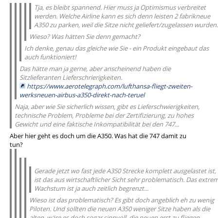
Tja, es bleibt spannend. Hier muss ja Optimismus verbreitet
werden. Welche Airline kann es sich denn leisten 2 fabrikneue
A350 zu parken, weil die Sitze nicht geliefert/zugelassen wurden.
Wieso? Was hätten Sie denn gemacht?
Ich denke, genau das gleiche wie Sie - ein Produkt eingebaut das
auch funktioniert!
Das hätte man ja gerne, aber anscheinend haben die
Sitzlieferanten Lieferschrierigkeiten.
https://www.aerotelegraph.com/lufthansa-fliegt-zweiten-
werksneuen-airbus-a350-direkt-nach-teruel
Naja, aber wie Sie sicherlich wissen, gibt es Lieferschwierigkeiten,
technische Problem, Probleme bei der Zertifizierung, zu hohes
Gewicht und eine faktische Inkompatibilität bei den 747...
Aber hier geht es doch um die A350. Was hat die 747 damit zu
tun?
Gerade jetzt wo fast jede A350 Strecke komplett ausgelastet ist,
ist das aus wirtschaftlicher Sicht sehr problematisch. Das extre
Wachstum ist ja auch zeitlich begrenzt...
Wieso ist das problematisch? Es gibt doch angeblich eh zu wenig
Piloten. Und sollten die neuen A350 weniger Sitze haben als die
alten, wäre es doch sogar sinnvoll, die neuen erst zu fliegen,