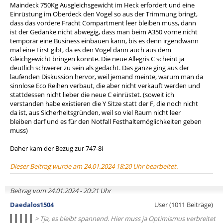
Maindeck 750Kg Ausgleichsgewicht im Heck erfordert und eine
Einrüstung im Oberdeck den Vogel so aus der Trimmung bringt,
dass das vordere Fracht Compartment leer bleiben muss, dann
ist der Gedanke nicht abwegig, dass man beim A350 vorne nicht
temporär eine Business einbauen kann, bis es denn irgendwann
mal eine First gibt, da es den Vogel dann auch aus dem
Gleichgewicht bringen könnte. Die neue Allegris C scheint ja
deutlich schwerer zu sein als gedacht. Das ganze ging aus der
laufenden Diskussion hervor, weil jemand meinte, warum man da
sinnlose Eco Reihen verbaut, die aber nicht verkauft werden und
stattdessen nicht lieber die neue C einrüstet. (soweit ich
verstanden habe existieren die Y Sitze statt der F, die noch nicht
da ist, aus Sicherheitsgründen, weil so viel Raum nicht leer
bleiben darf und es für den Notfall Festhaltemöglichkeiten geben
muss)
Daher kam der Bezug zur 747-8i
Dieser Beitrag wurde am 24.01.2024 18:20 Uhr bearbeitet.
Beitrag vom 24.01.2024 - 20:21 Uhr
Daedalos1504
User (1011 Beiträge)
> Tja, es bleibt spannend. Hier muss ja Optimismus verbreitet