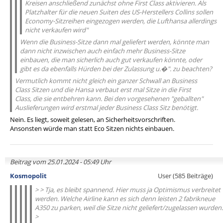
Kreisen anschließend zunächst ohne First Class aktivieren. Als
Platzhalter für die neuen Suiten des US-Herstellers Collins sollen
Economy-Sitzreihen eingezogen werden, die Lufthansa allerdings
nicht verkaufen wird"
Wenn die Business-Sitze dann mal geliefert werden, könnte man
dann nicht inzwischen auch einfach mehr Business-Sitze
einbauen, die man sicherlich auch gut verkaufen könnte, oder
gibt es da ebenfalls Hürden bei der Zulassung u.�". zu beachten?
Vermutlich kommt nicht gleich ein ganzer Schwall an Business
Class Sitzen und die Hansa verbaut erst mal Sitze in die First
Class, die sie entbehren kann. Bei den vorgesehenen "geballten"
Auslieferungen wird erstmal jeder Business Class Sitz benötigt.
Nein. Es liegt, soweit gelesen, an Sicherheitsvorschriften.
Ansonsten würde man statt Eco Sitzen nichts einbauen.
Beitrag vom 25.01.2024 - 05:49 Uhr
Kosmopolit
User (585 Beiträge)
> > Tja, es bleibt spannend. Hier muss ja Optimismus verbreitet
werden. Welche Airline kann es sich denn leisten 2 fabrikneue
A350 zu parken, weil die Sitze nicht geliefert/zugelassen wurden.
>