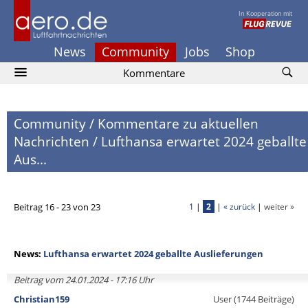
In Kooperation mit
News
Community
Jobs
Shop
Kommentare
Community
/
Kommentare zu aktuellen
Nachrichten
/
Lufthansa erwartet 2024 geballte
Aus...
Beitrag 16 - 23 von 23
1
|
2
|
« zurück
|
weiter »
News:
Lufthansa erwartet 2024 geballte Auslieferungen
Beitrag vom 24.01.2024 - 17:16 Uhr
Christian159
User (1744 Beiträge)