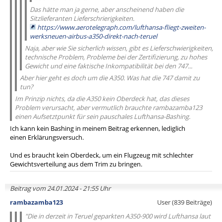
Das hätte man ja gerne, aber anscheinend haben die
Sitzlieferanten Lieferschrierigkeiten.
https://www.aerotelegraph.com/lufthansa-fliegt-zweiten-
werksneuen-airbus-a350-direkt-nach-teruel
Naja, aber wie Sie sicherlich wissen, gibt es Lieferschwierigkeiten,
technische Problem, Probleme bei der Zertifizierung, zu hohes
Gewicht und eine faktische Inkompatibilität bei den 747...
Aber hier geht es doch um die A350. Was hat die 747 damit zu
tun?
Im Prinzip nichts, da die A350 kein Oberdeck hat, das dieses
Problem verursacht, aber vermutlich brauchte rambazamba123
einen Aufsetztpunkt für sein pauschales Lufthansa-Bashing.
Ich kann kein Bashing in meinem Beitrag erkennen, lediglich
einen Erklärungsversuch.
Und es braucht kein Oberdeck, um ein Flugzeug mit schlechter
Gewichtsverteilung aus dem Trim zu bringen.
Beitrag vom 24.01.2024 - 21:55 Uhr
rambazamba123
User (839 Beiträge)
"Die in derzeit in Teruel geparkten A350-900 wird Lufthansa laut