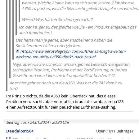
werden. Welche Airline kann es sich denn leisten 2 fabrikneue
A350 zu parken, weil die Sitze nicht geliefert/zugelassen wurden.
Wieso? Was hätten Sie denn gemacht?
Ich denke, genau das gleiche wie Sie - ein Produkt eingebaut das
auch funktioniert!
Das hätte man ja gerne, aber anscheinend haben die
Sitzlieferanten Lieferschrierigkeiten.
https://www.aerotelegraph.com/lufthansa-fliegt-zweiten-
werksneuen-airbus-a350-direkt-nach-teruel
Naja, aber wie Sie sicherlich wissen, gibt es Lieferschwierigkeiten,
technische Problem, Probleme bei der Zertifizierung, zu hohes
Gewicht und eine faktische Inkompatibilität bei den 747...
Aber hier geht es doch um die A350. Was hat die 747 damit zu
tun?
Im Prinzip nichts, da die A350 kein Oberdeck hat, das dieses
Problem verursacht, aber vermutlich brauchte rambazamba123
einen Aufsetztpunkt für sein pauschales Lufthansa-Bashing.
Beitrag vom 24.01.2024 - 20:30 Uhr
Daedalos1504
User (1011 Beiträge)