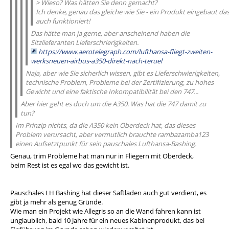
> Wieso? Was hätten Sie denn gemacht?
Ich denke, genau das gleiche wie Sie - ein Produkt eingebaut da
auch funktioniert!
Das hätte man ja gerne, aber anscheinend haben die
Sitzlieferanten Lieferschrierigkeiten.
https://www.aerotelegraph.com/lufthansa-fliegt-zweiten-
werksneuen-airbus-a350-direkt-nach-teruel
Naja, aber wie Sie sicherlich wissen, gibt es Lieferschwierigkeiten,
technische Problem, Probleme bei der Zertifizierung, zu hohes
Gewicht und eine faktische Inkompatibilität bei den 747...
Aber hier geht es doch um die A350. Was hat die 747 damit zu
tun?
Im Prinzip nichts, da die A350 kein Oberdeck hat, das dieses
Problem verursacht, aber vermutlich brauchte rambazamba123
einen Aufsetztpunkt für sein pauschales Lufthansa-Bashing.
Genau, trim Probleme hat man nur in Fliegern mit Oberdeck,
beim Rest ist es egal wo das gewicht ist.
Pauschales LH Bashing hat dieser Saftladen auch gut verdient, es
gibt ja mehr als genug Gründe.
Wie man ein Projekt wie Allegris so an die Wand fahren kann ist
unglaublich, bald 10 Jahre für ein neues Kabinenprodukt, das bei