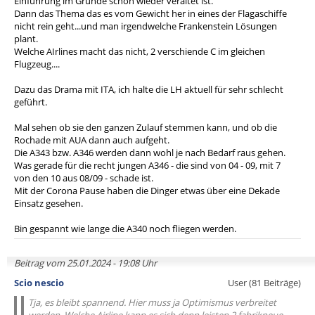
Einführung im Grunde schon wieder veraltet ist.
Dann das Thema das es vom Gewicht her in eines der Flagaschiffe
nicht rein geht...und man irgendwelche Frankenstein Lösungen
plant.
Welche AIrlines macht das nicht, 2 verschiende C im gleichen
Flugzeug....
Dazu das Drama mit ITA, ich halte die LH aktuell für sehr schlecht
geführt.
Mal sehen ob sie den ganzen Zulauf stemmen kann, und ob die
Rochade mit AUA dann auch aufgeht.
Die A343 bzw. A346 werden dann wohl je nach Bedarf raus gehen.
Was gerade für die recht jungen A346 - die sind von 04 - 09, mit 7
von den 10 aus 08/09 - schade ist.
Mit der Corona Pause haben die Dinger etwas über eine Dekade
Einsatz gesehen.
Bin gespannt wie lange die A340 noch fliegen werden.
Beitrag vom 25.01.2024 - 19:08 Uhr
Scio nescio
User (81 Beiträge)
Tja, es bleibt spannend. Hier muss ja Optimismus verbreitet