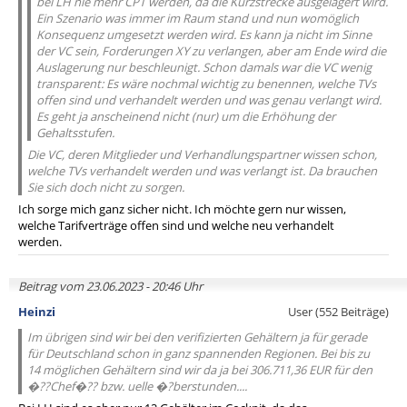
bei LH nie mehr CPT werden, da die Kurzstrecke ausgelagert wird.
Ein Szenario was immer im Raum stand und nun womöglich
Konsequenz umgesetzt werden wird. Es kann ja nicht im Sinne
der VC sein, Forderungen XY zu verlangen, aber am Ende wird die
Auslagerung nur beschleunigt. Schon damals war die VC wenig
transparent: Es wäre nochmal wichtig zu benennen, welche TVs
offen sind und verhandelt werden und was genau verlangt wird.
Es geht ja anscheinend nicht (nur) um die Erhöhung der
Gehaltsstufen.
Die VC, deren Mitglieder und Verhandlungspartner wissen schon,
welche TVs verhandelt werden und was verlangt ist. Da brauchen
Sie sich doch nicht zu sorgen.
Ich sorge mich ganz sicher nicht. Ich möchte gern nur wissen,
welche Tarifverträge offen sind und welche neu verhandelt
werden.
Beitrag vom 23.06.2023 - 20:46 Uhr
Heinzi
User (552 Beiträge)
Im übrigen sind wir bei den verifizierten Gehältern ja für gerade
für Deutschland schon in ganz spannenden Regionen. Bei bis zu
14 möglichen Gehältern sind wir da ja bei 306.711,36 EUR für den
�??Chef�?? bzw. uelle �?berstunden....