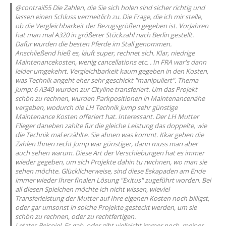
@contrail55 Die Zahlen, die Sie sich holen sind sicher richtig und
lassen einen Schluss vermeitlich zu. Die Frage, die ich mir stelle,
ob die Vergleichbarkeit der Bezugsgrößen gegeben ist. VorJahren
hat man mal A320 in größerer Stückzahl nach Berlin gestellt.
Dafür wurden die besten Pferde im Stall genommen.
Anschließend hieß es, läuft super, rechnet sich. Klar, niedrige
Maintenancekosten, wenig cancellations etc. . In FRA war's dann
leider umgekehrt. Vergleichbarkeit kaum gegeben in den Kosten,
was Technik angeht eher sehr geschickt "manipuliert". Thema
Jump: 6 A340 wurden zur Cityline transferiert. Um das Projekt
schön zu rechnen, wurden Parkpositionen in Maintenancenähe
vergeben, wodurch die LH Technik Jump sehr günstige
Maintenance Kosten offeriert hat. Interessant. Der LH Mutter
Flieger daneben zahlte für die gleiche Leistung das doppelte, wie
die Technik mal erzählte. Sie ahnen was kommt. Kkar geben die
Zahlen Ihnen recht Jump war günstiger, dann muss man aber
auch sehen warum. Diese Art der Verschiebungen hat es immer
wieder gegeben, um sich Projekte dahin tu rwchnen, wo man sie
sehen möchte. Glücklicherweise, sind diese Eskapaden am Ende
immer wieder Ihrer finalen Lösung "Exitus" zugeführt worden. Bei
all diesen Spielchen möchte ich nicht wissen, wieviel
Transferleistung der Mutter auf Ihre eigenen Kosten noch billigst,
oder gar umsonst in solche Projekte gesteckt werden, um sie
schön zu rechnen, oder zu rechtfertigen.
Letztes Beispiel. Es gab, oder gibt vielleicht immer noch, meiner