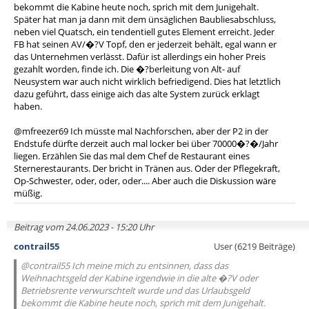
bekommt die Kabine heute noch, sprich mit dem Junigehalt.
Später hat man ja dann mit dem ünsäglichen Baubliesabschluss,
neben viel Quatsch, ein tendentiell gutes Element erreicht. Jeder
FB hat seinen AV/�?V Topf, den er jederzeit behält, egal wann er
das Unternehmen verlässt. Dafür ist allerdings ein hoher Preis
gezahlt worden, finde ich. Die �?berleitung von Alt- auf
Neusystem war auch nicht wirklich befriedigend. Dies hat letztlich
dazu geführt, dass einige aich das alte System zurück erklagt
haben.
@mfreezer69 Ich müsste mal Nachforschen, aber der P2 in der
Endstufe dürfte derzeit auch mal locker bei über 70000�?�/Jahr
liegen. Erzählen Sie das mal dem Chef de Restaurant eines
Sternerestaurants. Der bricht in Tränen aus. Oder der Pflegekraft,
Op-Schwester, oder, oder, oder.... Aber auch die Diskussion wäre
müßig.
Beitrag vom 24.06.2023 - 15:20 Uhr
contrail55
User (6219 Beiträge)
@contrail55 Ich meine mich zu entsinnen, dass das
Weihnachtsgeld der Kabine irgendwie in die alte �?V oder
Betriebsrente verwurschtelt wurde und das Urlaubsgeld
bekommt die Kabine heute noch, sprich mit dem Junigehalt.