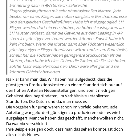
Erinnerung nach in �?sterreich, zahlreiche
Flugzeugleasingfirmen mit sehr phantasievollen Namen. Jede
besitzt nur einen Flieger, alle haben die gleiche Geschäftsadresse
und den gleichen Geschäftsführer. Habe ich mal gegoogled. LH
Flieger werden dort hin verschoben, zu hohen Leasingraten an
LH Mutter verleast, damit die Gewinne aus dem Leasing in �?
sterreich günstiger versteuert werden können. Soweit habe ich
kein Problem. Wenn die Mutter dann aber Töchtern wesentlich
günstiger eigene Flieger überlassen würde und es am Ende heißt,
schaut her die Töchter haben geringerere Stückkosten als die
Mutter, dann habe ich eins. Geben die Zahlen, die Sie sich holen,
solche Taschenspielertricks her? Dann wäre alles gut und sie
könnten Objektiv bewerten.
Na klar kann man das. Wir haben mal aufgedeckt, dass die
günstigeren Produktionskosten an einem Standort sich nur auf
den hohen Anteil an Neueinstellungen, und somit niedrigen
Gehaltsstufen, begründeten, im Verhältnis zu etablierten
Standorten. Die Daten sind da, man muss es
Die Vorgaben für Jump waren schon im Vorfeld bekannt. Jede
Abteilung war gefordert günstiger zu produzieren oder es wird
ausgelagert. Manche haben das geschafft, manche wollten nicht.
Da war nix verschleiert.
Ihre Beispiele zeigen doch, dass man das sehen könnte. Ist doch
alles nichts Neues.