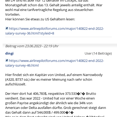
Bei LH sind es aber nur 12 Gehälter im Cockpit, da das
Monatsgehalt schon das 13. Gehalt jeweils anteilig enthält. War
wohl mal eine tarifvertragliche Regelung aus steuerlichen
Vorteilen.
Hier können Sie etwas zu US Gehältern lesen:
https://www.airlinepilotforums.com/major/140822-end-2022-
salary-survey-36.html?styleid=8
Beitrag vom 23.06.2023 - 22:19 Uhr
dingi
User (14 Beiträge)
https://www.airlinepilotforums.com/major/140822-end-2022-
salary-survey-46.html
Hier findet sich ein Kapitän von United, auf einem Narrowbody
(A320, B737 oä.) der es meiner Meinung nach sehr schön
aufschlüsselt.
Der Herr dort hat 406,783$, respektive 373.533�?� Brutto
verdient. Das war 2022 - United hat vor einer Woche einen
großen Payrise angekündigt der ähnlich wie die 34% von
American oder Delta ausfallen dürfte. Grob gerechnet steigt dann
das Gehalt dann auf 544,000$ / 499.000�?�