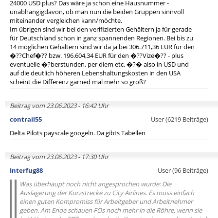
24000 USD plus? Das wäre ja schon eine Hausnummer -
unabhängigdavon, ob man nun die beiden Gruppen sinnvoll
miteinander vergleichen kann/möchte.
Im übrigen sind wir bei den verifizierten Gehältern ja für gerade
für Deutschland schon in ganz spannenden Regionen. Bei bis zu
14 möglichen Gehältern sind wir da ja bei 306.711,36 EUR für den
�??Chef�?? bzw. 196.604,34 EUR für den �??Vize�?? - plus
eventuelle �?berstunden, per diem etc. �?� also in USD und
auf die deutlich höheren Lebenshaltungskosten in den USA
scheint die Differenz garned mal mehr so groß?
Beitrag vom 23.06.2023 - 16:42 Uhr
contrail55
User (6219 Beiträge)
Delta Pilots payscale googeln. Da gibts Tabellen
Beitrag vom 23.06.2023 - 17:30 Uhr
Interfug88
User (96 Beiträge)
Was überhaupt noch nicht angesprochen wurde: Die
Auslagerung der Kurzstrecke zu City Airlines. Es muss einfach
einen guten Kompromiss für Arbeitgeber und Arbeitnehmer
geben. Am Ende schauen FOs noch mehr in die Röhre, wenn sie