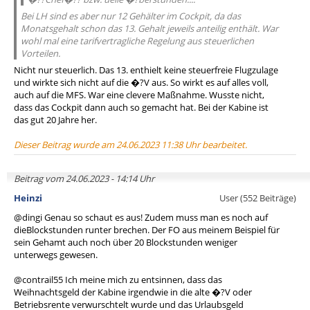
Bei LH sind es aber nur 12 Gehälter im Cockpit, da das
Monatsgehalt schon das 13. Gehalt jeweils anteilig enthält. War
wohl mal eine tarifvertragliche Regelung aus steuerlichen
Vorteilen.
Nicht nur steuerlich. Das 13. enthielt keine steuerfreie Flugzulage
und wirkte sich nicht auf die �?V aus. So wirkt es auf alles voll,
auch auf die MFS. War eine clevere Maßnahme. Wusste nicht,
dass das Cockpit dann auch so gemacht hat. Bei der Kabine ist
das gut 20 Jahre her.
Dieser Beitrag wurde am 24.06.2023 11:38 Uhr bearbeitet.
Beitrag vom 24.06.2023 - 14:14 Uhr
Heinzi
User (552 Beiträge)
@dingi Genau so schaut es aus! Zudem muss man es noch auf
dieBlockstunden runter brechen. Der FO aus meinem Beispiel für
sein Gehamt auch noch über 20 Blockstunden weniger
unterwegs gewesen.
@contrail55 Ich meine mich zu entsinnen, dass das
Weihnachtsgeld der Kabine irgendwie in die alte �?V oder
Betriebsrente verwurschtelt wurde und das Urlaubsgeld