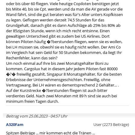
oder bis über 60 fliegen. Viele heutige Copiloten benötigen jetzt
bis Miite 40, bis sie Cpt. werden und da man die AV gerade vor die
Wand fährt, sind die gut beraten was für's Alter unters Kopfkissen
zu legen. Geflogen werden derzeit 74,5 Stunden für das
Grundgehalt, danach gibt es dann Aufschläge ab 25% bis 80% ab
der 85zigsten Stunde, wenn ich mich recht entsinne. Einen
gewaltigen Unterschied gibt es zudem bei US Airlines. Dort
können Piloten häufig �?berstunden fliegen, wenn sie es wollen,
bei LH müssen sie, obwohl sie es häufig nicht wollen. Der Ami Co
im Vergleich hat sein Geld für 50 Stunden bekommen, da liegt Ihr
Rechenfehler, kann das sein?
Um noch einmal auf Ihre bis zwei Monatsgehälter Boni zu
kommen. Cargolux hat in diesem Jahr jedem Piloten fast 80000
�?� freiwillig gezahlt, Singapur 8 Monatsgehälter, für die besten
Erbebnisse der Unternehmensgeschichten. Freiwillig, ohne
Vertragswang. Bei LH wären es dementsprechend 2 Gehälter... .
Auf der Kurzstrecke �?berstunden fliegen ist auch bitter
verdientes Geld. Nach zwei Monaten mit 89 h sind sie auch bei
minimum freien Tagen durch.
Beitrag vom 25.06.2023 - 04:57 Uhr
A320Fam
User (2273 Beiträge)
Spitzen Beiträge ... mir kommen echt die Tränen ...