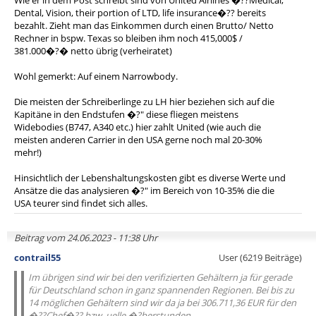
Wie er in dem Post schreibt sind von United Airlines �??Medical,
Dental, Vision, their portion of LTD, life insurance�?? bereits
bezahlt. Zieht man das Einkommen durch einen Brutto/ Netto
Rechner in bspw. Texas so bleiben ihm noch 415,000$ /
381.000�?� netto übrig (verheiratet)
Wohl gemerkt: Auf einem Narrowbody.
Die meisten der Schreiberlinge zu LH hier beziehen sich auf die
Kapitäne in den Endstufen �?" diese fliegen meistens
Widebodies (B747, A340 etc.) hier zahlt United (wie auch die
meisten anderen Carrier in den USA gerne noch mal 20-30%
mehr!)
Hinsichtlich der Lebenshaltungskosten gibt es diverse Werte und
Ansätze die das analysieren �?" im Bereich von 10-35% die die
USA teurer sind findet sich alles.
Beitrag vom 24.06.2023 - 11:38 Uhr
contrail55
User (6219 Beiträge)
Im übrigen sind wir bei den verifizierten Gehältern ja für gerade
für Deutschland schon in ganz spannenden Regionen. Bei bis zu
14 möglichen Gehältern sind wir da ja bei 306.711,36 EUR für den
�??Chef�?? bzw. uelle �?berstunden....