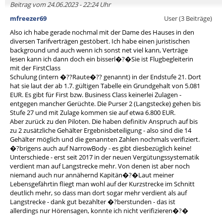
Beitrag vom 24.06.2023 - 22:24 Uhr
mfreezer69
User (3 Beiträge)
Also ich habe gerade nochmal mit der Dame des Hauses in den
diversen Tarifverträgen gestöbert. Ich habe einen juristischen
background und auch wenn ich sonst net viel kann, Verträge
lesen kann ich dann doch ein bisserl�?�Sie ist Flugbegleiterin
mit der FirstClass
Schulung (intern �??Raute�?? genannt) in der Endstufe 21. Dort
hat sie laut der ab 1.7. gültigen Tabelle ein Grundgehalt von 5.081
EUR. Es gibt für First bzw. Business Class keinerlei Zulagen -
entgegen mancher Gerüchte. Die Purser 2 (Langstecke) gehen bis
Stufe 27 und mit Zulage kommen sie auf etwa 6.800 EUR.
Aber zurück zu den Piloten. Die haben definitiv Anspruch auf bis
zu 2 zusätzliche Gehälter Ergebnisbeteiligung - also sind die 14
Gehälter möglich und die genannten Zahlen nochmals verifiziert.
�?brigens auch auf NarrowBody - es gibt diesbezüglich keine!
Unterschiede - erst seit 2017 in der neuen Vergütungssystematik
verdient man auf Langstrecke mehr. Von denen ist aber noch
niemand auch nur annähernd Kapitän�?�Laut meiner
Lebensgefährtin fliegt man wohl auf der Kurzstrecke im Schnitt
deutlich mehr, so dass man dort sogar mehr verdient als auf
Langstrecke - dank gut bezahlter �?berstunden - das ist
allerdings nur Hörensagen, konnte ich nicht verifizieren�?�