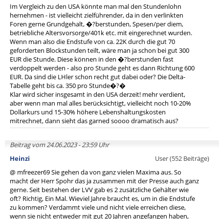
Im Vergleich zu den USA könnte man mal den Stundenlohn
hernehmen - ist vielleicht zielführender, da in den verlinkten
Foren gerne Grundgehalt, �?berstunden, Spesen/per diem,
betriebliche Altersvorsorge/401k etc. mit eingerechnet wurden.
Wenn man also die Endstufe von ca. 22K durch die gut 70
geforderten Blockstunden teilt, wäre man ja schon bei gut 300
EUR die Stunde. Diese können in den �?berstunden fast
verdoppelt werden - also pro Stunde geht es dann Richtung 600
EUR. Da sind die LHler schon recht gut dabei oder? Die Delta-
Tabelle geht bis ca. 350 pro Stunde�?�
Klar wird sicher insgesamt in den USA derzeit! mehr verdient,
aber wenn man mal alles berücksichtigt, vielleicht noch 10-20%
Dollarkurs und 15-30% höhere Lebenshaltungskosten
mitrechnet, dann sieht das garned soooo dramatisch aus?
Beitrag vom 24.06.2023 - 23:59 Uhr
Heinzi
User (552 Beiträge)
@ mfreezer69 Sie gehen da von ganz vielen Maxima aus. So
macht der Herr Spohr das ja zusammen mit der Presse auch ganz
gerne. Seit bestehen der LVV gab es 2 zusätzliche Gehälter wie
oft? Richtig, Ein Mal. Wieviel Jahre braucht es, um in die Endstufe
zu kommen? Verdammt viele und nicht viele erreichen diese,
wenn sie nicht entweder mit gut 20 Jahren angefangen haben,