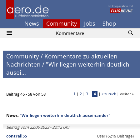
In Kooperation mit
News
Community
Jobs
Shop
Kommentare
Community
/
Kommentare zu aktuellen
Nachrichten
/
"Wir liegen weiterhin deutlich
ausei...
Beitrag 46 - 58 von 58
1
|
2
|
3
|
4
|
« zurück
|
weiter »
News:
"Wir liegen weiterhin deutlich auseinander"
Beitrag vom 22.06.2023 - 22:12 Uhr
contrail55
User (6219 Beiträge)