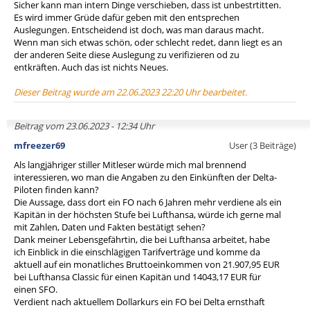
Sicher kann man intern Dinge verschieben, dass ist unbestrtitten.
Es wird immer Grüde dafür geben mit den entsprechen
Auslegungen. Entscheidend ist doch, was man daraus macht.
Wenn man sich etwas schön, oder schlecht redet, dann liegt es an
der anderen Seite diese Auslegung zu verifizieren od zu
entkräften. Auch das ist nichts Neues.
Dieser Beitrag wurde am 22.06.2023 22:20 Uhr bearbeitet.
Beitrag vom 23.06.2023 - 12:34 Uhr
mfreezer69
User (3 Beiträge)
Als langjähriger stiller Mitleser würde mich mal brennend
interessieren, wo man die Angaben zu den Einkünften der Delta-
Piloten finden kann?
Die Aussage, dass dort ein FO nach 6 Jahren mehr verdiene als ein
Kapitän in der höchsten Stufe bei Lufthansa, würde ich gerne mal
mit Zahlen, Daten und Fakten bestätigt sehen?
Dank meiner Lebensgefährtin, die bei Lufthansa arbeitet, habe
ich Einblick in die einschlägigen Tarifverträge und komme da
aktuell auf ein monatliches Bruttoeinkommen von 21.907,95 EUR
bei Lufthansa Classic für einen Kapitän und 14043,17 EUR für
einen SFO.
Verdient nach aktuellem Dollarkurs ein FO bei Delta ernsthaft