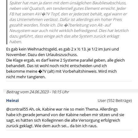
Später hat man ja dann mit dem ünsäglichen Baubliesabschluss,
neben viel Quatsch, ein tendentiell gutes Element erreicht. Jeder
FB hat seinen AV/�?V Topf, den er jederzeit behält, egal wann er
das Unternehmen verlässt. Dafür ist allerdings ein hoher Preis
gezahlt worden, finde ich. Die �?berleitung von Alt- auf
Neusystem war auch nicht wirklich befriedigend. Dies hat letztlich
dazu geführt, dass einige aich das alte System zurück erklagt
haben.
Es gab kein Weihnachtsgeld, es gab 2 x ½ 13. je 1/2 im Juni und
November. Dazu den Urlaubszuschuss.
Die Klage ergab, es darf keine 2 Systeme parallel geben, alle gleich
behandelt. Das ist wohl noch nicht entscheiden und ich
bekomme meine �?V (alt) mit Vorbehaltshinweis. Wird mich
nicht mehr tangieren.
Beitrag vom 24.06.2023 - 16:15 Uhr
Heinzi
User (552 Beiträge)
@contrail55 Ah, ok, Kabine war nie so mein Thema. Allerdings
habe ich gerade jemand von der Kabine neben mir sitzen und sie
sagt, es hätten sich Kolleginnen die alte Versorgung erfolgreich
zurück geklagt. Wie dem auch sei... da bin ich raus.