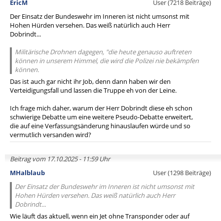
EricM
User (7218 Beiträge)
Der Einsatz der Bundeswehr im Inneren ist nicht umsonst mit
Hohen Hürden versehen. Das weiß natürlich auch Herr
Dobrindt...
Militärische Drohnen dagegen, "die heute genauso auftreten
können in unserem Himmel, die wird die Polizei nie bekämpfen
können.
Das ist auch gar nicht ihr Job, denn dann haben wir den
Verteidigungsfall und lassen die Truppe eh von der Leine.
Ich frage mich daher, warum der Herr Dobrindt diese eh schon
schwierige Debatte um eine weitere Pseudo-Debatte erweitert,
die auf eine Verfassungsänderung hinauslaufen würde und so
vermutlich versanden wird?
Beitrag vom 17.10.2025 - 11:59 Uhr
MHalblaub
User (1298 Beiträge)
Der Einsatz der Bundeswehr im Inneren ist nicht umsonst mit
Hohen Hürden versehen. Das weiß natürlich auch Herr
Dobrindt...
Wie läuft das aktuell, wenn ein Jet ohne Transponder oder auf