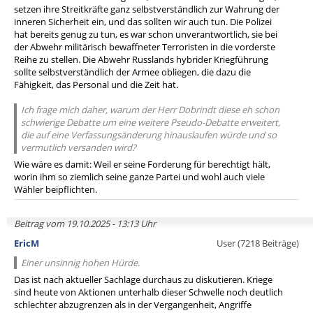
setzen ihre Streitkräfte ganz selbstverständlich zur Wahrung der
inneren Sicherheit ein, und das sollten wir auch tun. Die Polizei
hat bereits genug zu tun, es war schon unverantwortlich, sie bei
der Abwehr militärisch bewaffneter Terroristen in die vorderste
Reihe zu stellen. Die Abwehr Russlands hybrider Kriegführung
sollte selbstverständlich der Armee obliegen, die dazu die
Fähigkeit, das Personal und die Zeit hat.
Ich frage mich daher, warum der Herr Dobrindt diese eh schon
schwierige Debatte um eine weitere Pseudo-Debatte erweitert,
die auf eine Verfassungsänderung hinauslaufen würde und so
vermutlich versanden wird?
Wie wäre es damit: Weil er seine Forderung für berechtigt hält,
worin ihm so ziemlich seine ganze Partei und wohl auch viele
Wähler beipflichten.
Beitrag vom 19.10.2025 - 13:13 Uhr
EricM
User (7218 Beiträge)
Einer unsinnig hohen Hürde.
Das ist nach aktueller Sachlage durchaus zu diskutieren. Kriege
sind heute von Aktionen unterhalb dieser Schwelle noch deutlich
schlechter abzugrenzen als in der Vergangenheit, Angriffe