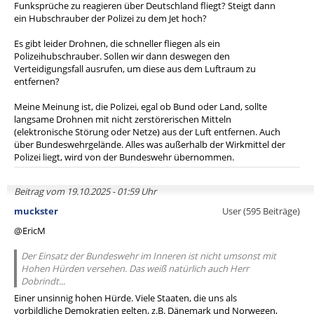
Funksprüche zu reagieren über Deutschland fliegt? Steigt dann
ein Hubschrauber der Polizei zu dem Jet hoch?
Es gibt leider Drohnen, die schneller fliegen als ein
Polizeihubschrauber. Sollen wir dann deswegen den
Verteidigungsfall ausrufen, um diese aus dem Luftraum zu
entfernen?
Meine Meinung ist, die Polizei, egal ob Bund oder Land, sollte
langsame Drohnen mit nicht zerstörerischen Mitteln
(elektronische Störung oder Netze) aus der Luft entfernen. Auch
über Bundeswehrgelände. Alles was außerhalb der Wirkmittel der
Polizei liegt, wird von der Bundeswehr übernommen.
Beitrag vom 19.10.2025 - 01:59 Uhr
muckster
User (595 Beiträge)
@EricM
Der Einsatz der Bundeswehr im Inneren ist nicht umsonst mit
Hohen Hürden versehen. Das weiß natürlich auch Herr
Dobrindt...
Einer unsinnig hohen Hürde. Viele Staaten, die uns als
vorbildliche Demokratien gelten, z.B. Dänemark und Norwegen,