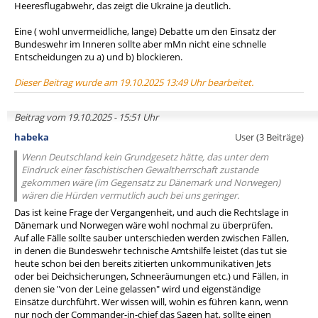
Heeresflugabwehr, das zeigt die Ukraine ja deutlich.
Eine ( wohl unvermeidliche, lange) Debatte um den Einsatz der
Bundeswehr im Inneren sollte aber mMn nicht eine schnelle
Entscheidungen zu a) und b) blockieren.
Dieser Beitrag wurde am 19.10.2025 13:49 Uhr bearbeitet.
Beitrag vom 19.10.2025 - 15:51 Uhr
habeka
User (3 Beiträge)
Wenn Deutschland kein Grundgesetz hätte, das unter dem
Eindruck einer faschistischen Gewaltherrschaft zustande
gekommen wäre (im Gegensatz zu Dänemark und Norwegen)
wären die Hürden vermutlich auch bei uns geringer.
Das ist keine Frage der Vergangenheit, und auch die Rechtslage in
Dänemark und Norwegen wäre wohl nochmal zu überprüfen.
Auf alle Fälle sollte sauber unterschieden werden zwischen Fällen,
in denen die Bundeswehr technische Amtshilfe leistet (das tut sie
heute schon bei den bereits zitierten unkommunikativen Jets
oder bei Deichsicherungen, Schneeräumungen etc.) und Fällen, in
denen sie "von der Leine gelassen" wird und eigenständige
Einsätze durchführt. Wer wissen will, wohin es führen kann, wenn
nur noch der Commander-in-chief das Sagen hat, sollte einen