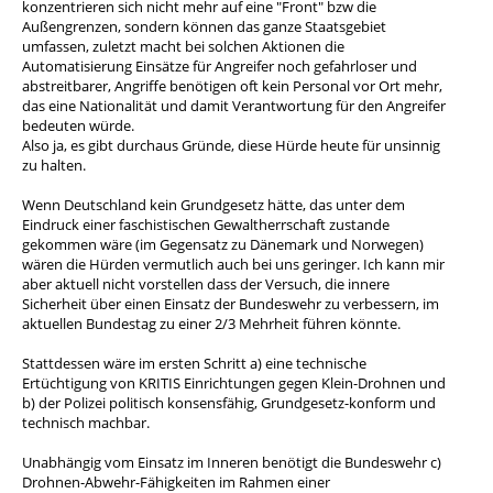
konzentrieren sich nicht mehr auf eine "Front" bzw die
Außengrenzen, sondern können das ganze Staatsgebiet
umfassen, zuletzt macht bei solchen Aktionen die
Automatisierung Einsätze für Angreifer noch gefahrloser und
abstreitbarer, Angriffe benötigen oft kein Personal vor Ort mehr,
das eine Nationalität und damit Verantwortung für den Angreifer
bedeuten würde.
Also ja, es gibt durchaus Gründe, diese Hürde heute für unsinnig
zu halten.
Wenn Deutschland kein Grundgesetz hätte, das unter dem
Eindruck einer faschistischen Gewaltherrschaft zustande
gekommen wäre (im Gegensatz zu Dänemark und Norwegen)
wären die Hürden vermutlich auch bei uns geringer. Ich kann mir
aber aktuell nicht vorstellen dass der Versuch, die innere
Sicherheit über einen Einsatz der Bundeswehr zu verbessern, im
aktuellen Bundestag zu einer 2/3 Mehrheit führen könnte.
Stattdessen wäre im ersten Schritt a) eine technische
Ertüchtigung von KRITIS Einrichtungen gegen Klein-Drohnen und
b) der Polizei politisch konsensfähig, Grundgesetz-konform und
technisch machbar.
Unabhängig vom Einsatz im Inneren benötigt die Bundeswehr c)
Drohnen-Abwehr-Fähigkeiten im Rahmen einer