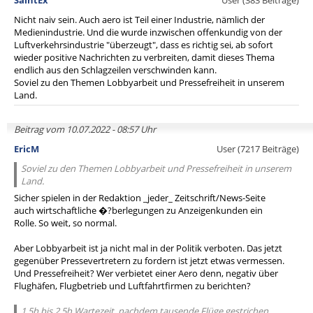
SaintEx
User (383 Beiträge)
Nicht naiv sein. Auch aero ist Teil einer Industrie, nämlich der
Medienindustrie. Und die wurde inzwischen offenkundig von der
Luftverkehrsindustrie "überzeugt", dass es richtig sei, ab sofort
wieder positive Nachrichten zu verbreiten, damit dieses Thema
endlich aus den Schlagzeilen verschwinden kann.
Soviel zu den Themen Lobbyarbeit und Pressefreiheit in unserem
Land.
Beitrag vom 10.07.2022 - 08:57 Uhr
EricM
User (7217 Beiträge)
Soviel zu den Themen Lobbyarbeit und Pressefreiheit in unserem
Land.
Sicher spielen in der Redaktion _jeder_ Zeitschrift/News-Seite
auch wirtschaftliche �?berlegungen zu Anzeigenkunden ein
Rolle. So weit, so normal.
Aber Lobbyarbeit ist ja nicht mal in der Politik verboten. Das jetzt
gegenüber Pressevertretern zu fordern ist jetzt etwas vermessen.
Und Pressefreiheit? Wer verbietet einer Aero denn, negativ über
Flughäfen, Flugbetrieb und Luftfahrtfirmen zu berichten?
1,5h bis 2,5h Wartezeit, nachdem tausende Flüge gestrichen