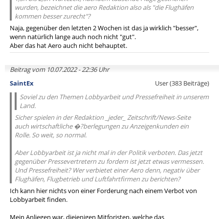
wurden, bezeichnet die aero Redaktion also als "die Flughäfen
kommen besser zurecht"?
Naja, gegenüber den letzten 2 Wochen ist das ja wirklich "besser",
wenn natürlich lange auch noch nicht "gut".
Aber das hat Aero auch nicht behauptet.
Beitrag vom 10.07.2022 - 22:36 Uhr
SaintEx
User (383 Beiträge)
Soviel zu den Themen Lobbyarbeit und Pressefreiheit in unserem
Land.
Sicher spielen in der Redaktion _jeder_ Zeitschrift/News-Seite
auch wirtschaftliche �?berlegungen zu Anzeigenkunden ein
Rolle. So weit, so normal.
Aber Lobbyarbeit ist ja nicht mal in der Politik verboten. Das jetzt
gegenüber Pressevertretern zu fordern ist jetzt etwas vermessen.
Und Pressefreiheit? Wer verbietet einer Aero denn, negativ über
Flughäfen, Flugbetrieb und Luftfahrtfirmen zu berichten?
Ich kann hier nichts von einer Forderung nach einem Verbot von
Lobbyarbeit finden.
Mein Anliegen war, diejenigen Mitforisten, welche das