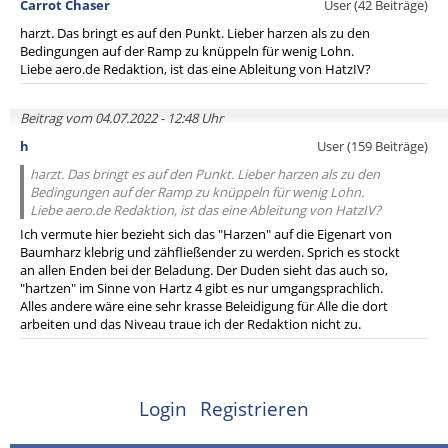
Carrot Chaser
User (42 Beiträge)
harzt. Das bringt es auf den Punkt. Lieber harzen als zu den
Bedingungen auf der Ramp zu knüppeln für wenig Lohn.
Liebe aero.de Redaktion, ist das eine Ableitung von HatzIV?
Beitrag vom 04.07.2022 - 12:48 Uhr
h
User (159 Beiträge)
harzt. Das bringt es auf den Punkt. Lieber harzen als zu den
Bedingungen auf der Ramp zu knüppeln für wenig Lohn.
Liebe aero.de Redaktion, ist das eine Ableitung von HatzIV?
Ich vermute hier bezieht sich das "Harzen" auf die Eigenart von
Baumharz klebrig und zähfließender zu werden. Sprich es stockt
an allen Enden bei der Beladung. Der Duden sieht das auch so,
"hartzen" im Sinne von Hartz 4 gibt es nur umgangsprachlich.
Alles andere wäre eine sehr krasse Beleidigung für Alle die dort
arbeiten und das Niveau traue ich der Redaktion nicht zu.
Login
Registrieren