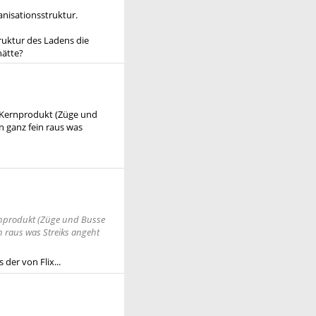
anisationsstruktur.
ruktur des Ladens die
hätte?
m Kernprodukt (Züge und
n ganz fein raus was
ernprodukt (Züge und Busse
n raus was Streiks angeht
 der von Flix...