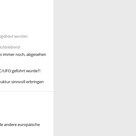
mgebaut wurden.
eichbleibend
 es immer noch, abgesehen
VC/UFO geführt würde?!
ruktur sinnvoll erbringen
ele andere europäische