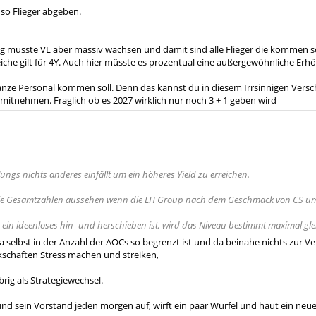
nso Flieger abgeben.
 müsste VL aber massiv wachsen und damit sind alle Flieger die kommen s
eiche gilt für 4Y. Auch hier müsste es prozentual eine außergewöhnliche Erh
anze Personal kommen soll. Denn das kannst du in diesem Irrsinnigen Vers
 mitnehmen. Fraglich ob es 2027 wirklich nur noch 3 + 1 geben wird
Jungs nichts anderes einfällt um ein höheres Yield zu erreichen.
die Gesamtzahlen aussehen wenn die LH Group nach dem Geschmack von CS u
ein ideenloses hin- und herschieben ist, wird das Niveau bestimmt maximal gl
 selbst in der Anzahl der AOCs so begrenzt ist und da beinahe nichts zur Ve
kschaften Stress machen und streiken,
brig als Strategiewechsel.
und sein Vorstand jeden morgen auf, wirft ein paar Würfel und haut ein neu