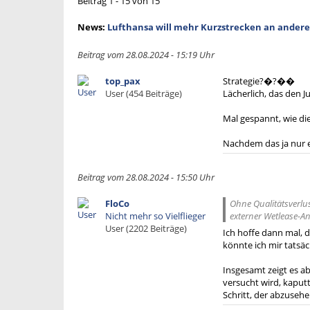
Beitrag 1 - 15 von 15
News:
Lufthansa will mehr Kurzstrecken an ander
Beitrag vom 28.08.2024 - 15:19 Uhr
top_pax
Strategie?�?��
User (454 Beiträge)
Lächerlich, das den J
Mal gespannt, wie d
Nachdem das ja nur e
Beitrag vom 28.08.2024 - 15:50 Uhr
FloCo
Ohne Qualitätsverlus
Nicht mehr so Vielflieger
externer Wetlease-Anb
User (2202 Beiträge)
Ich hoffe dann mal, d
könnte ich mir tatsäc
Insgesamt zeigt es ab
versucht wird, kaput
Schritt, der abzusehe