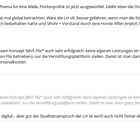
hema für eine Weile, Flottenpolitik ist jetzt ausgewürfelt, bleibt eben die Or
ne mal global betrachten. Wäre die LH vlt. besser gefahren, wenn man die St
fach beibehalten hätte und SPohr + Vorstand durch eine Horde Affen ersetzt 
sem Konzept fährt Flix* auch sehr erfolgreich: keine eigenen Leistungen i
n Flix betrieben), nur die Vermittlungsplattform stellen. Damit ist man dan
ersonalkosten.
esem Konzept fährt Flix* auch sehr erfolgreich: keine eigenen Leistungen im K
x betrieben), nur die Vermittlungsplattform stellen. Damit ist man dann ganz fei
digital... aber gut der Qualitätsanspruch der LH ist wohl auch nicht höher als