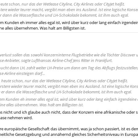
te schon, nur das der Wetlease Cityline, City Airlines oder CityJet heißt.
tere wieder teurer macht, vergibt man eben ins Ausland. Ist eine logische Kons
er dann die Wasserflasche und LH-Schokolade bekommt, ist ihm auch egal.
 Kunden eh immer alles egal ist, wird über kurz oder lang einfach irgendei
ine alles übernehmen. Was halt am Billigsten ist.
erlust sollen das sowohl konzerninterne Flugbetriebe wie die Töchter Discover un
se-Anbieter, sagte Lufthansas Airline-Chef Jens Ritter in Frankfurt.
cht dann LH, zahlt weiter LH-Preise um dann am Tag des Abflugs festzustellen, 
e-Airline einsteigen darf...
eute schon, nur das der Wetlease Cityline, City Airlines oder CityJet heißt.
rstere wieder teurer macht, vergibt man eben ins Ausland. Ist eine logische Ko
m er dann die Wasserflasche und LH-Schokolade bekommt, ist ihm auch egal.
m Kunden eh immer alles egal ist, wird über kurz oder lang einfach irgendeine 
line alles übernehmen. Was halt am Billigsten ist.
as nicht und ich glaube auch nicht, dass der Konzern eine afrikanische oder 
lease nehmen wird.
e europäische Gesellschaft das übernimmt, was ja schon passiert, ist es d
nheitliche Gesetzgebung und annähernd gleiches Sicherheitsniveau in Europa 