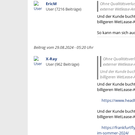
EricM
Ohne Qualitätsverlus
User (7216 Beiträge)
externer Wetlease-Anb
Und der Kunde bucht 
billigeren WetLease-A
So kann man sich a
Beitrag vom 29.08.2024 - 05:20 Uhr
X-Ray
Ohne Qualitätsverl
User (962 Beiträge)
externer Wetlease-A
Und der Kunde bucht 
billigeren WetLease-
Und der Kunde bucht 
billigeren WetLease-A
https://www.headfo
Und der Kunde bucht 
billigeren WetLease-A
https://frankfurt
im-sommer-2024/