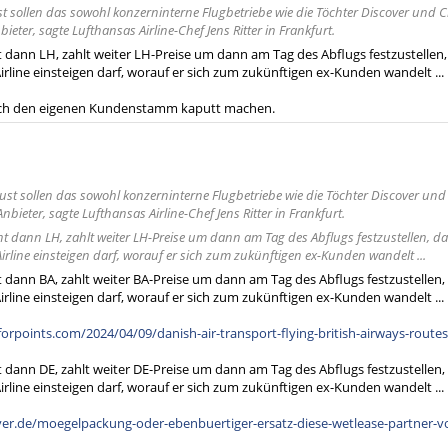
t sollen das sowohl konzerninterne Flugbetriebe wie die Töchter Discover und Cit
ieter, sagte Lufthansas Airline-Chef Jens Ritter in Frankfurt.
dann LH, zahlt weiter LH-Preise um dann am Tag des Abflugs festzustellen, d
irline einsteigen darf, worauf er sich zum zukünftigen ex-Kunden wandelt ...
uch den eigenen Kundenstamm kaputt machen.
ust sollen das sowohl konzerninterne Flugbetriebe wie die Töchter Discover und C
nbieter, sagte Lufthansas Airline-Chef Jens Ritter in Frankfurt.
dann LH, zahlt weiter LH-Preise um dann am Tag des Abflugs festzustellen, dass
Airline einsteigen darf, worauf er sich zum zukünftigen ex-Kunden wandelt ...
dann BA, zahlt weiter BA-Preise um dann am Tag des Abflugs festzustellen, d
irline einsteigen darf, worauf er sich zum zukünftigen ex-Kunden wandelt ...
rpoints.com/2024/04/09/danish-air-transport-flying-british-airways-routes
dann DE, zahlt weiter DE-Preise um dann am Tag des Abflugs festzustellen, d
irline einsteigen darf, worauf er sich zum zukünftigen ex-Kunden wandelt ...
flyer.de/moegelpackung-oder-ebenbuertiger-ersatz-diese-wetlease-partner-v