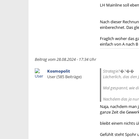
LH Mainline soll ebe
Nach dieser Rechnung
einberechnet. Das gl
Fraglich woher das g
einfach von A nach B
Beitrag vom 28.08.2024 - 17:34 Uhr
Kosmopolit
Strategie?�?��
User (585 Beiträge)
Lächerlich, das den 
Mal gespannt, wie 
Nachdem das ja nur 
Naja, nachdem man ja
ganze Zeit die Gewer
bleibt einem nichts ü
Gefühlt steht Spohr 