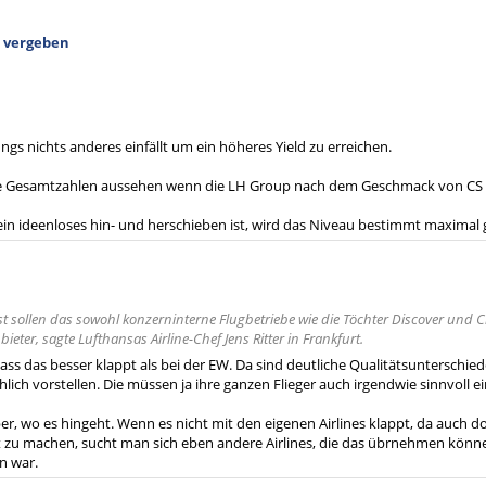
e vergeben
ungs nichts anderes einfällt um ein höheres Yield zu erreichen.
ie Gesamtzahlen aussehen wenn die LH Group nach dem Geschmack von C
in ideenloses hin- und herschieben ist, wird das Niveau bestimmt maximal 
t sollen das sowohl konzerninterne Flugbetriebe wie die Töchter Discover und Cit
ieter, sagte Lufthansas Airline-Chef Jens Ritter in Frankfurt.
ass das besser klappt als bei der EW. Da sind deutliche Qualitätsunterschied
hlich vorstellen. Die müssen ja ihre ganzen Flieger auch irgendwie sinnvoll e
er, wo es hingeht. Wenn es nicht mit den eigenen Airlines klappt, da auch do
t zu machen, sucht man sich eben andere Airlines, die das übrnehmen können
n war.