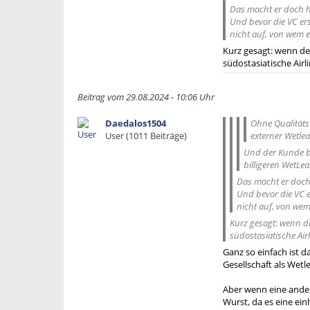
Das macht er doch heu
Und bevor die VC ers
nicht auf, von wem 
Kurz gesagt: wenn dem
südostasiatische Airl
Beitrag vom 29.08.2024 - 10:06 Uhr
Daedalos1504
Ohne Qualitätsv
User (1011 Beiträge)
externer Wetlea
Und der Kunde bu
billigeren WetLeas
Das macht er doch h
Und bevor die VC e
nicht auf, von we
Kurz gesagt: wenn de
südostasiatische Air
Ganz so einfach ist d
Gesellschaft als Wet
Aber wenn eine ander
Wurst, da es eine ei