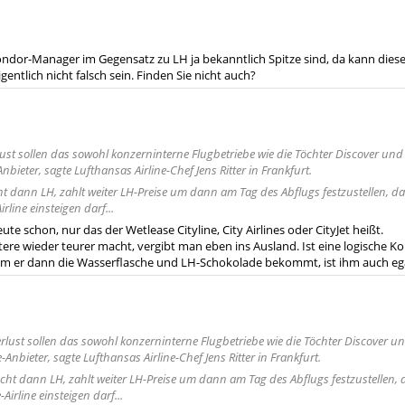
ndor-Manager im Gegensatz zu LH ja bekanntlich Spitze sind, da kann die
entlich nicht falsch sein. Finden Sie nicht auch?
ust sollen das sowohl konzerninterne Flugbetriebe wie die Töchter Discover und C
nbieter, sagte Lufthansas Airline-Chef Jens Ritter in Frankfurt.
dann LH, zahlt weiter LH-Preise um dann am Tag des Abflugs festzustellen, dass
rline einsteigen darf...
te schon, nur das der Wetlease Cityline, City Airlines oder CityJet heißt.
tere wieder teurer macht, vergibt man eben ins Ausland. Ist eine logische
 wem er dann die Wasserflasche und LH-Schokolade bekommt, ist ihm auch ega
lust sollen das sowohl konzerninterne Flugbetriebe wie die Töchter Discover und 
-Anbieter, sagte Lufthansas Airline-Chef Jens Ritter in Frankfurt.
t dann LH, zahlt weiter LH-Preise um dann am Tag des Abflugs festzustellen, da
Airline einsteigen darf...