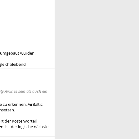
S umgebaut wurden.
gleichbleibend
y Airlines sein als auch ein
e zu erkennen. AirBaltic
insetzen.
rt der Kostenvorteil
. Ist der logische nächste