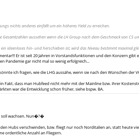
Jungs nichts anderes einfällt um ein höheres Yield zu erreichen.
die Gesamtzahlen aussehen wenn die LH Group nach dem Geschmack von CS u
ein ideenloses hin- und herschieben ist, wird das Niveau bestimmt maximal gl
ntar!!! Er ist seit 20 Jahren in Vorstandsfunktionen und den Konzern gibt
n Pandemie gar nicht mal so wenig erfolgreich...
könnte ich fragen, wie die LHG aussähe, wenn sie nach den Wünschen der 
ch ein Fakt, dass man Hubfeed nicht mehr mit der Mainline bzw. ihrer Kostenst
rkten war die Entwicklung schon früher, siehe bspw. BA.
ke soll wachsen. Nun�?�
 den Hubs verschwinden, bzw. fliegt nur noch Norditalien an, statt heute vi
eine ordentliche Anzahl an Fliegern.