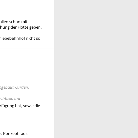
ollen schon mit
öhung der Flotte geben.
chiebebahnhof nicht so
mgebaut wurden.
eichbleibend
rfügung hat, sowie die
es Konzept raus.