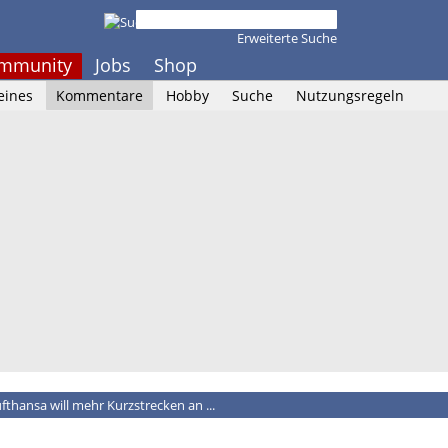
Erweiterte Suche
mmunity
Jobs
Shop
eines
Kommentare
Hobby
Suche
Nutzungsregeln
fthansa will mehr Kurzstrecken an ...