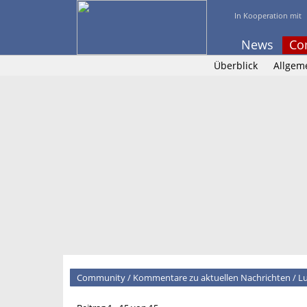
In Kooperation mit
News
Co
Überblick
Allgem
Community
/
Kommentare zu aktuellen Nachrichten
/
Lu