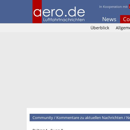
In Kooperation mit
News
Co
Überblick
Allgem
Community
/
Kommentare zu aktuellen Nachrichten
/
N