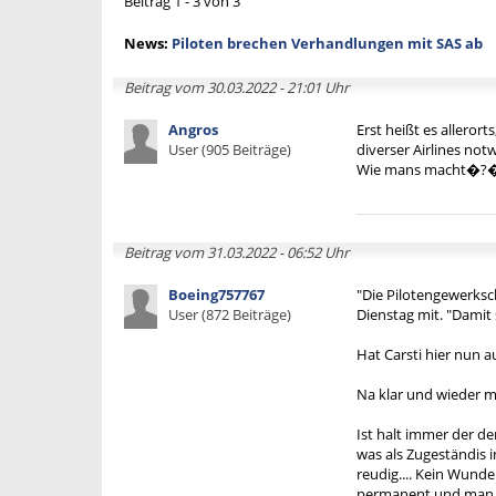
Beitrag 1 - 3 von 3
News:
Piloten brechen Verhandlungen mit SAS ab
Beitrag vom 30.03.2022 - 21:01 Uhr
Angros
Erst heißt es alleror
User (905 Beiträge)
diverser Airlines not
Wie mans macht�?
Beitrag vom 31.03.2022 - 06:52 Uhr
Boeing757767
"Die Pilotengewerksc
User (872 Beiträge)
Dienstag mit. "Damit
Hat Carsti hier nun 
Na klar und wieder ma
Ist halt immer der d
was als Zugeständis i
reudig.... Kein Wund
permanent und man tr