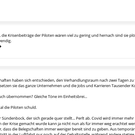
ts, die Krisenbeiträge der Piloten wären viel zu gering und hernach sind sie p
wendig.
�
haften haben sich entschieden, den Verhandlungsraum nach zwei Tagen zu v
 setzen sie das ganze Unternehmen und die Jobs und Karrieren Tausender Kol
auch übernommen? Gleiche Töne im Einheitsbrei...
l die Piloten schuld.
er Sündenbock, der sich gerade quer stellt... Perlt ab. Covid wird immer me
n der Krise gemacht wurde kann ja nicht nun als für immer weg erachtet werd
er, dass die Belegschaften immer weniger bereit sind zu geben. Aus tempor
itt in der Luftfahrt nur noch auf der Gehaltsstelle, während andere stet