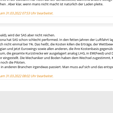
hen . Aber klar, wenn mans nicht macht ist natürlich der Laden pleite.
 am 31.03.2022 07:53 Uhr bearbeitet.
bald), wird der SAS aber nicht reichen.
ona hat SAS schon schlecht performed. In den fetten Jahren der Luftfahrt l
h nicht einmal bei 1%. Das heißt, die Kosten killen die Erträge, der Wettbe
an und jetzt Eurowings sowie allen anderen, die ihre Kostenbasis gegenüb
S um, die gesamte Kurzstrecke wir ausgelagert analog LHG, in EW(Feed) und D
r eingestellt. Die Mechaniker und Boden haben dem Wechsel zugestimmt, K
noch die Piloten.
n in anderen Branchen irgendwas passiert. Man muss auf sich und das ents
 am 31.03.2022 08:02 Uhr bearbeitet.