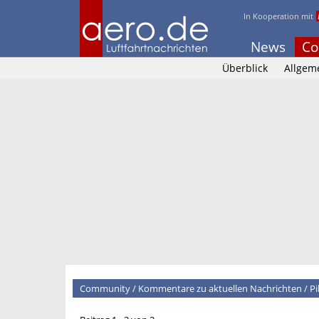
In Kooperation mit
News
Co
Überblick
Allgem
Community
/
Kommentare zu aktuellen Nachrichten
/
Pi