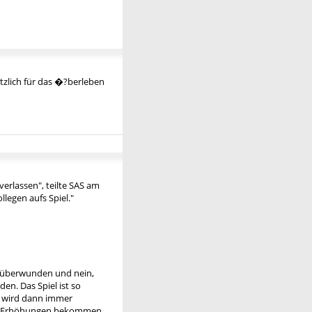
lötzlich für das �?berleben
erlassen", teilte SAS am
legen aufs Spiel."
hr überwunden und nein,
en. Das Spiel ist so
är wird dann immer
ige Erhöhungen bekommen,