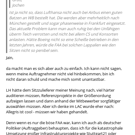
Jochen
Ist ja nicht so, dass Lufthansa nicht auch bei Airbus einen guten
Batzen an WB bestellt hat. Die werden aber mehrheitlich nach
München gestellt und sogar phasenweise in Frankfurt eingesetzt.
Das aktuelle Problem kann man auch ruhig bei den Unfähigen
überm Teich verrotten und nicht bei allem CS und Konsorten
anlasten. Hätte Boeing nicht so eine Scheiße betrieben in den
letzten Jahren, würde die FAA bei solchen Lappalien wie den
Sitzen nicht so penibel sein.
Jain,
da macht man es sich aber auch zu einfach. Ich kann nicht sagen,
wenn meine Auftragnehmer nicht viel hinbekommen, bin ich
nicht daran schuld und mache mich somit unantastbar.
LH hätte dem Sitzzulieferer meiner Meinung nach, viel härter
auditieren müssen, Referenzprojekte in der Größenordung
aufzeigen lassen und dann anhand der Mitbewerber sorgfältiger
auswählen müssen. Aber ich denke im LAC wurde eher nach:
Allegris ist cool - müssen wir haben gehandelt.
Denn wenn es nur die böse FAA war, kann ich auch als deutscher
Politiker (Auftraggeber) behaupten, dass ich für die katastrophale
Umsetzung großer Infrastrukturprojekte wie Stuttgart21 oder