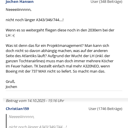
Jochen Hansen
User (348 Beiträge)
Neeeeiiinnnnn,
nicht noch länger A343/346/744....!
Wenn es so weitergeht fliegen diese noch in den 2030ern bei der
LH :-(
Was ist denn das für ein Projektmanagement? Man kann sich
doch nicht so davon abhängig machen, was auf der anderen
Seite des Atlantiks läuft? Aufgrund der Wucht der LH (inkl. der
ganzen Tochterairlines) muss man doch immer mehrere Köcher
im Feuer haben. TK bestellt einfach mal mehr A320NEO, wenn
Boeing mit der 737 MAX nicht so liefert. So macht man das.
Gruß,
Jochen
Beitrag vom 14.10.2025 - 15:16 Uhr
Christian159
User (1746 Beiträge)
Neeeeiiinnnnn,
nicht noch länger A343/346/744....!