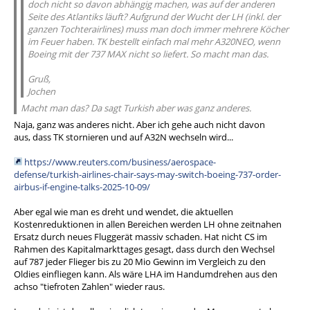
doch nicht so davon abhängig machen, was auf der anderen
Seite des Atlantiks läuft? Aufgrund der Wucht der LH (inkl. der
ganzen Tochterairlines) muss man doch immer mehrere Köcher
im Feuer haben. TK bestellt einfach mal mehr A320NEO, wenn
Boeing mit der 737 MAX nicht so liefert. So macht man das.
Gruß,
Jochen
Macht man das? Da sagt Turkish aber was ganz anderes.
Naja, ganz was anderes nicht. Aber ich gehe auch nicht davon
aus, dass TK stornieren und auf A32N wechseln wird...
https://www.reuters.com/business/aerospace-
defense/turkish-airlines-chair-says-may-switch-boeing-737-order-
airbus-if-engine-talks-2025-10-09/
Aber egal wie man es dreht und wendet, die aktuellen
Kostenreduktionen in allen Bereichen werden LH ohne zeitnahen
Ersatz durch neues Fluggerät massiv schaden. Hat nicht CS im
Rahmen des Kapitalmarkttages gesagt, dass durch den Wechsel
auf 787 jeder Flieger bis zu 20 Mio Gewinn im Vergleich zu den
Oldies einfliegen kann. Als wäre LHA im Handumdrehen aus den
achso "tiefroten Zahlen" wieder raus.