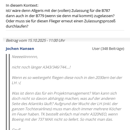
In diesem Kontext:
ist/ wäre denn Allgeris mit der (vollen) Zulassung für die B787
dann auch in der B779 (wenn sie denn mal kommt) zugelassen?
Oder muss sie für diesen Flieger erneut einen Zulassungsprozeß
durchlaufen?
Beitrag vom 15.10.2025 - 11:00 Uhr
Jochen Hansen
User (348 Beiträge)
Neeeeiiinnnnn,
nicht noch länger A343/346/744....!
Wenn es so weitergeht fliegen diese noch in den 2030ern bei der
LH :-(
Was ist denn das für ein Projektmanagement? Man kann sich
doch nicht so davon abhängig machen, was auf der anderen
Seite des Atlantiks läuft? Aufgrund der Wucht der LH (inkl. der
ganzen Tochterairlines) muss man doch immer mehrere Köcher
im Feuer haben. TK bestellt einfach mal mehr A320NEO, wenn
Boeing mit der 737 MAX nicht so liefert. So macht man das.
Gruß,