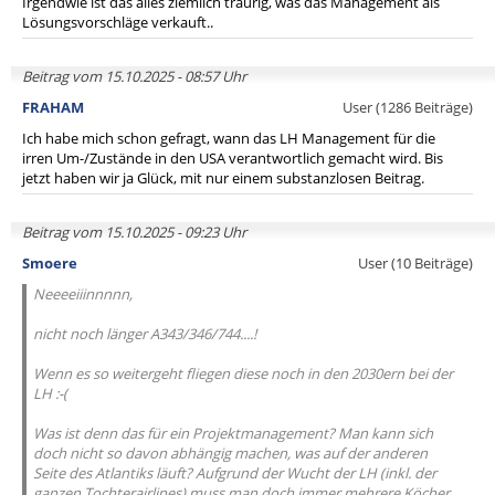
Irgendwie ist das alles ziemlich traurig, was das Management als
Lösungsvorschläge verkauft..
Beitrag vom 15.10.2025 - 08:57 Uhr
FRAHAM
User (1286 Beiträge)
Ich habe mich schon gefragt, wann das LH Management für die
irren Um-/Zustände in den USA verantwortlich gemacht wird. Bis
jetzt haben wir ja Glück, mit nur einem substanzlosen Beitrag.
Beitrag vom 15.10.2025 - 09:23 Uhr
Smoere
User (10 Beiträge)
Neeeeiiinnnnn,
nicht noch länger A343/346/744....!
Wenn es so weitergeht fliegen diese noch in den 2030ern bei der
LH :-(
Was ist denn das für ein Projektmanagement? Man kann sich
doch nicht so davon abhängig machen, was auf der anderen
Seite des Atlantiks läuft? Aufgrund der Wucht der LH (inkl. der
ganzen Tochterairlines) muss man doch immer mehrere Köcher