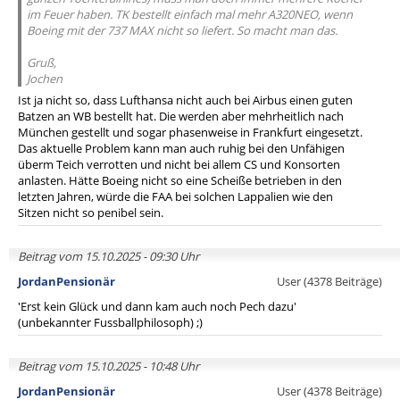
im Feuer haben. TK bestellt einfach mal mehr A320NEO, wenn
Boeing mit der 737 MAX nicht so liefert. So macht man das.
Gruß,
Jochen
Ist ja nicht so, dass Lufthansa nicht auch bei Airbus einen guten
Batzen an WB bestellt hat. Die werden aber mehrheitlich nach
München gestellt und sogar phasenweise in Frankfurt eingesetzt.
Das aktuelle Problem kann man auch ruhig bei den Unfähigen
überm Teich verrotten und nicht bei allem CS und Konsorten
anlasten. Hätte Boeing nicht so eine Scheiße betrieben in den
letzten Jahren, würde die FAA bei solchen Lappalien wie den
Sitzen nicht so penibel sein.
Beitrag vom 15.10.2025 - 09:30 Uhr
JordanPensionär
User (4378 Beiträge)
'Erst kein Glück und dann kam auch noch Pech dazu'
(unbekannter Fussballphilosoph) ;)
Beitrag vom 15.10.2025 - 10:48 Uhr
JordanPensionär
User (4378 Beiträge)